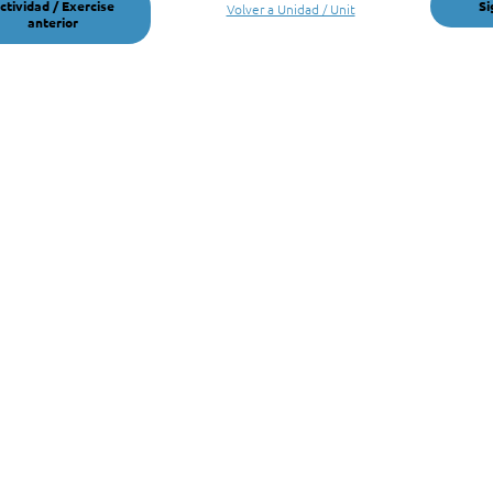
ctividad / Exercise
Si
Volver a Unidad / Unit
anterior