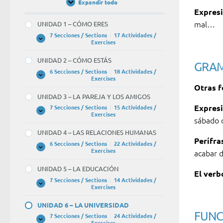
Expandir todo
Unidades
Expresi
/
Units
mal…
UNIDAD 1 – CÓMO ERES
7 Secciones / Sections
|
17 Actividades /
UNIDAD
Expandir
Exercises
1
–
UNIDAD 2 – CÓMO ESTÁS
CÓMO
GRAM
ERES
6 Secciones / Sections
|
18 Actividades /
UNIDAD
Expandir
Exercises
2
Otras f
–
UNIDAD 3 – LA PAREJA Y LOS AMIGOS
CÓMO
ESTÁS
Expresi
7 Secciones / Sections
|
15 Actividades /
UNIDAD
Expandir
Exercises
sábado 
3
–
UNIDAD 4 – LAS RELACIONES HUMANAS
LA
Perífra
PAREJA
6 Secciones / Sections
|
22 Actividades /
Y
UNIDAD
Expandir
Exercises
acabar d
LOS
4
AMIGOS
–
UNIDAD 5 – LA EDUCACIÓN
LAS
El verb
RELACIONES
7 Secciones / Sections
|
14 Actividades /
HUMANAS
UNIDAD
Expandir
Exercises
5
–
UNIDAD 6 – LA UNIVERSIDAD
LA
FUNC
EDUCACIÓN
7 Secciones / Sections
|
24 Actividades /
UNIDAD
Expandir
Exercises