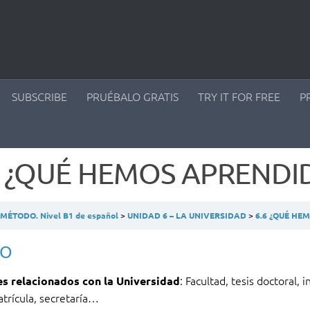
SUBSCRIBE
PRUÉBALO GRATIS
TRY IT FOR FREE
P
6 ¿QUÉ HEMOS APRENDI
ÉTODO. Nivel B1 de español
UNIDAD 6 – LA UNIVERSIDAD
6.6 ¿QUÉ HE
CO
: Facultad, tesis doctoral, i
 relacionados con la Universidad
trícula, secretaría…