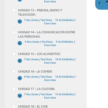
Y
UNIDAD
Expandir
Exercises
A
EL
12
TIEMPO
–
UNIDAD 13 – PRENSA, RADIO Y
LIBRE
¡NOS
TELEVISIÓN
VAMOS
DE
7 Secciones / Sections
|
15 Actividades /
FIESTA!
UNIDAD
Expandir
Exercises
13
–
UNIDAD 14 – LA COMUNICACIÓN ENTRE
PRENSA,
LAS PERSONAS
RADIO
Y
6 Secciones / Sections
|
9 Actividades /
TELEVISIÓN
UNIDAD
Expandir
Exercises
14
–
UNIDAD 15 – LOS ALIMENTOS
LA
COMUNICACIÓN
7 Secciones / Sections
|
14 Actividades /
ENTRE
UNIDAD
Expandir
Exercises
LAS
15
PERSONAS
–
UNIDAD 16 – ¡A COMER!
LOS
ALIMENTOS
6 Secciones / Sections
|
14 Actividades /
UNIDAD
Expandir
Exercises
16
–
UNIDAD 17 – LA CULTURA
¡A
COMER!
7 Secciones / Sections
|
13 Actividades /
UNIDAD
Expandir
Exercises
17
–
UNIDAD 18 – EL CINE
LA