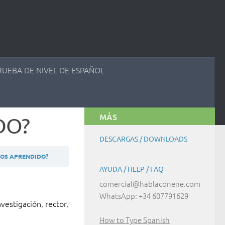
RUEBA DE NIVEL DE ESPAÑOL
MÁS
DO?
DESCARGAS / DOWNLOADS
MOS APRENDIDO?
AYUDA / HELP / FAQ
comercial@hablaconene.com
WhatsApp: +34 607791629
nvestigación, rector,
How to Type Spanish