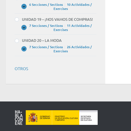
CULTURA
6 Secciones / Sections
|
10 Actividades /
UNIDAD
Expandir
Exercises
18
–
UNIDAD 19 – ¡NOS VAMOS DE COMPRAS!
EL
CINE
7 Secciones / Sections
|
11 Actividades /
UNIDAD
Expandir
Exercises
19
–
UNIDAD 20 – LA MODA
¡NOS
VAMOS
7 Secciones / Sections
|
26 Actividades /
DE
UNIDAD
Expandir
Exercises
COMPRAS!
20
–
LA
MODA
OTROS