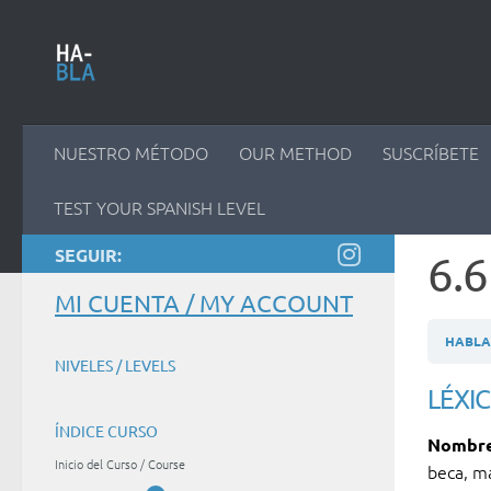
Saltar al contenido
NUESTRO MÉTODO
OUR METHOD
SUSCRÍBETE
TEST YOUR SPANISH LEVEL
SEGUIR:
6.
MI CUENTA / MY ACCOUNT
HABLAM
NIVELES / LEVELS
LÉXI
ÍNDICE CURSO
Nombres
Inicio del Curso / Course
beca, ma