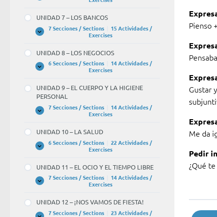
6
Expresa
–
UNIDAD 7 – LOS BANCOS
LA
Pienso +
UNIVERSIDAD
7 Secciones / Sections
|
15 Actividades /
UNIDAD
Expandir
Exercises
7
Expresa
–
UNIDAD 8 – LOS NEGOCIOS
LOS
Pensaba
BANCOS
6 Secciones / Sections
|
14 Actividades /
UNIDAD
Expandir
Exercises
8
Expresa
–
UNIDAD 9 – EL CUERPO Y LA HIGIENE
Gustar y
LOS
PERSONAL
NEGOCIOS
subjunt
7 Secciones / Sections
|
14 Actividades /
UNIDAD
Expandir
Exercises
9
Expresa
–
UNIDAD 10 – LA SALUD
Me da i
EL
CUERPO
6 Secciones / Sections
|
22 Actividades /
Y
UNIDAD
Expandir
Exercises
Pedir i
LA
10
HIGIENE
–
¿Qué te 
UNIDAD 11 – EL OCIO Y EL TIEMPO LIBRE
PERSONAL
LA
SALUD
7 Secciones / Sections
|
14 Actividades /
UNIDAD
Expandir
Exercises
11
–
UNIDAD 12 – ¡NOS VAMOS DE FIESTA!
EL
OCIO
7 Secciones / Sections
|
23 Actividades /