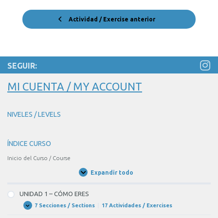
Actividad / Exercise anterior
SEGUIR:
MI CUENTA / MY ACCOUNT
NIVELES / LEVELS
ÍNDICE CURSO
Inicio del Curso / Course
Expandir todo
Unidades
/
Units
UNIDAD 1 – CÓMO ERES
7 Secciones / Sections
|
17 Actividades / Exercises
UNIDAD
Expandir
1