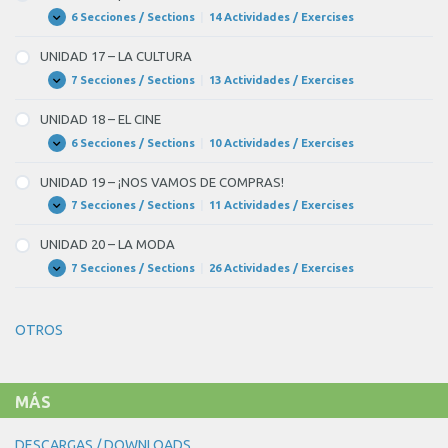
LOS
ALIMENTOS
6 Secciones / Sections
|
14 Actividades / Exercises
UNIDAD
Expandir
16
–
UNIDAD 17 – LA CULTURA
¡A
COMER!
7 Secciones / Sections
|
13 Actividades / Exercises
UNIDAD
Expandir
17
–
UNIDAD 18 – EL CINE
LA
CULTURA
6 Secciones / Sections
|
10 Actividades / Exercises
UNIDAD
Expandir
18
–
UNIDAD 19 – ¡NOS VAMOS DE COMPRAS!
EL
CINE
7 Secciones / Sections
|
11 Actividades / Exercises
UNIDAD
Expandir
19
–
UNIDAD 20 – LA MODA
¡NOS
VAMOS
7 Secciones / Sections
|
26 Actividades / Exercises
UNIDAD
Expandir
DE
20
COMPRAS!
–
LA
OTROS
MODA
MÁS
DESCARGAS / DOWNLOADS