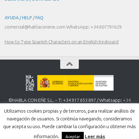
AYUDA / HELP / FAQ
comercial@hablaconene.com WhatsApp: +34 607791629
How to Type Spanish Characters on an English Keyboard
©HABLA CON EÑE S.L. -- T: +34 917 653 897 / Whatsapp:
+34
607 791 629
www.hablaconene.com
Utilizamos cookies propias y de terceros, para realizar análisis de
Política de Privacidad
-
Política de cookies
navegación de usuarios. Si continúa navegando, consideramos
que acepta su uso. Puede cambiar la configuración u obtener más
información.
Leer más
Aceptar