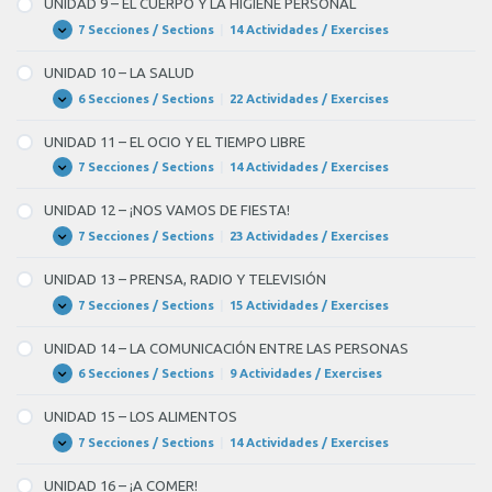
UNIDAD 9 – EL CUERPO Y LA HIGIENE PERSONAL
LOS
NEGOCIOS
7 Secciones / Sections
|
14 Actividades / Exercises
UNIDAD
Expandir
9
–
UNIDAD 10 – LA SALUD
EL
CUERPO
6 Secciones / Sections
|
22 Actividades / Exercises
UNIDAD
Expandir
Y
10
LA
–
UNIDAD 11 – EL OCIO Y EL TIEMPO LIBRE
HIGIENE
LA
PERSONAL
SALUD
7 Secciones / Sections
|
14 Actividades / Exercises
UNIDAD
Expandir
11
–
UNIDAD 12 – ¡NOS VAMOS DE FIESTA!
EL
OCIO
7 Secciones / Sections
|
23 Actividades / Exercises
UNIDAD
Expandir
Y
12
EL
–
UNIDAD 13 – PRENSA, RADIO Y TELEVISIÓN
TIEMPO
¡NOS
LIBRE
VAMOS
7 Secciones / Sections
|
15 Actividades / Exercises
UNIDAD
Expandir
DE
13
FIESTA!
–
UNIDAD 14 – LA COMUNICACIÓN ENTRE LAS PERSONAS
PRENSA,
RADIO
6 Secciones / Sections
|
9 Actividades / Exercises
UNIDAD
Expandir
Y
14
TELEVISIÓN
–
UNIDAD 15 – LOS ALIMENTOS
LA
COMUNICACIÓN
7 Secciones / Sections
|
14 Actividades / Exercises
UNIDAD
Expandir
ENTRE
15
LAS
–
UNIDAD 16 – ¡A COMER!
PERSONAS