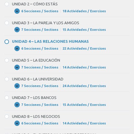
–
UNIDAD 2 – CÓMO ESTÁS
CÓMO
ERES
6 Secciones / Sections
|
18 Actividades / Exercises
UNIDAD
Expandir
2
–
UNIDAD 3 – LA PAREJA Y LOS AMIGOS
CÓMO
ESTÁS
7 Secciones / Sections
|
15 Actividades / Exercises
UNIDAD
Expandir
3
–
UNIDAD 4 – LAS RELACIONES HUMANAS
LA
PAREJA
6 Secciones / Sections
|
22 Actividades / Exercises
UNIDAD
Expandir
Y
4
LOS
–
UNIDAD 5 – LA EDUCACIÓN
AMIGOS
LAS
RELACIONES
7 Secciones / Sections
|
14 Actividades / Exercises
UNIDAD
Expandir
HUMANAS
5
–
UNIDAD 6 – LA UNIVERSIDAD
LA
EDUCACIÓN
7 Secciones / Sections
|
24 Actividades / Exercises
UNIDAD
Expandir
6
–
UNIDAD 7 – LOS BANCOS
LA
UNIVERSIDAD
7 Secciones / Sections
|
15 Actividades / Exercises
UNIDAD
Expandir
7
–
UNIDAD 8 – LOS NEGOCIOS
LOS
BANCOS
6 Secciones / Sections
|
14 Actividades / Exercises
UNIDAD
Expandir
8
–