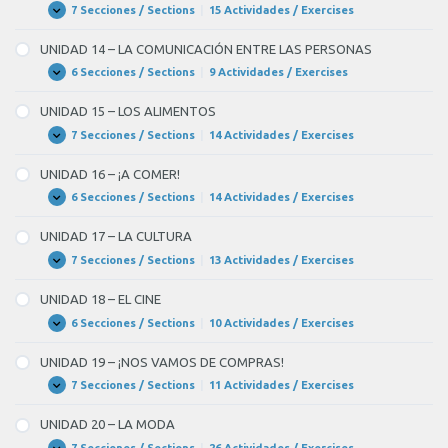
LIBRE
VAMOS
7 Secciones / Sections
|
15 Actividades / Exercises
UNIDAD
Expandir
DE
13
FIESTA!
–
UNIDAD 14 – LA COMUNICACIÓN ENTRE LAS PERSONAS
PRENSA,
RADIO
6 Secciones / Sections
|
9 Actividades / Exercises
UNIDAD
Expandir
Y
14
TELEVISIÓN
–
UNIDAD 15 – LOS ALIMENTOS
LA
COMUNICACIÓN
7 Secciones / Sections
|
14 Actividades / Exercises
UNIDAD
Expandir
ENTRE
15
LAS
–
UNIDAD 16 – ¡A COMER!
PERSONAS
LOS
ALIMENTOS
6 Secciones / Sections
|
14 Actividades / Exercises
UNIDAD
Expandir
16
–
UNIDAD 17 – LA CULTURA
¡A
COMER!
7 Secciones / Sections
|
13 Actividades / Exercises
UNIDAD
Expandir
17
–
UNIDAD 18 – EL CINE
LA
CULTURA
6 Secciones / Sections
|
10 Actividades / Exercises
UNIDAD
Expandir
18
–
UNIDAD 19 – ¡NOS VAMOS DE COMPRAS!
EL
CINE
7 Secciones / Sections
|
11 Actividades / Exercises
UNIDAD
Expandir
19
–
UNIDAD 20 – LA MODA
¡NOS
VAMOS
7 Secciones / Sections
|
26 Actividades / Exercises