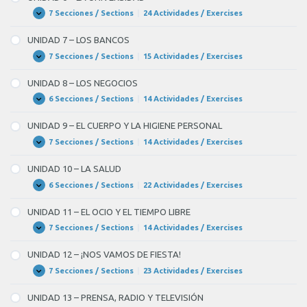
LA
EDUCACIÓN
7 Secciones / Sections
|
24 Actividades / Exercises
UNIDAD
Expandir
6
–
UNIDAD 7 – LOS BANCOS
LA
UNIVERSIDAD
7 Secciones / Sections
|
15 Actividades / Exercises
UNIDAD
Expandir
7
–
UNIDAD 8 – LOS NEGOCIOS
LOS
BANCOS
6 Secciones / Sections
|
14 Actividades / Exercises
UNIDAD
Expandir
8
–
UNIDAD 9 – EL CUERPO Y LA HIGIENE PERSONAL
LOS
NEGOCIOS
7 Secciones / Sections
|
14 Actividades / Exercises
UNIDAD
Expandir
9
–
UNIDAD 10 – LA SALUD
EL
CUERPO
6 Secciones / Sections
|
22 Actividades / Exercises
UNIDAD
Expandir
Y
10
LA
–
UNIDAD 11 – EL OCIO Y EL TIEMPO LIBRE
HIGIENE
LA
PERSONAL
SALUD
7 Secciones / Sections
|
14 Actividades / Exercises
UNIDAD
Expandir
11
–
UNIDAD 12 – ¡NOS VAMOS DE FIESTA!
EL
OCIO
7 Secciones / Sections
|
23 Actividades / Exercises
UNIDAD
Expandir
Y
12
EL
–
UNIDAD 13 – PRENSA, RADIO Y TELEVISIÓN
TIEMPO
¡NOS