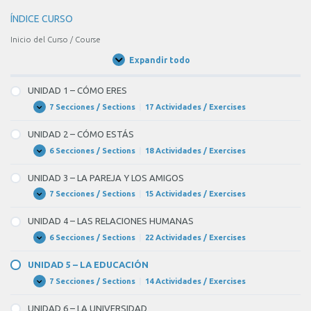
ÍNDICE CURSO
Inicio del Curso / Course
Expandir todo
Unidades
/
Units
UNIDAD 1 – CÓMO ERES
7 Secciones / Sections
|
17 Actividades / Exercises
UNIDAD
Expandir
1
–
UNIDAD 2 – CÓMO ESTÁS
CÓMO
ERES
6 Secciones / Sections
|
18 Actividades / Exercises
UNIDAD
Expandir
2
–
UNIDAD 3 – LA PAREJA Y LOS AMIGOS
CÓMO
ESTÁS
7 Secciones / Sections
|
15 Actividades / Exercises
UNIDAD
Expandir
3
–
UNIDAD 4 – LAS RELACIONES HUMANAS
LA
PAREJA
6 Secciones / Sections
|
22 Actividades / Exercises
UNIDAD
Expandir
Y
4
LOS
–
UNIDAD 5 – LA EDUCACIÓN
AMIGOS
LAS
RELACIONES
7 Secciones / Sections
|
14 Actividades / Exercises
UNIDAD
Expandir
HUMANAS
5
–
UNIDAD 6 – LA UNIVERSIDAD