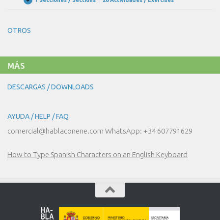
UNIDAD
Expandir
DE
20
COMPRAS!
–
LA
OTROS
MODA
MÁS
DESCARGAS / DOWNLOADS
AYUDA / HELP / FAQ
comercial@hablaconene.com WhatsApp: +34 607791629
How to Type Spanish Characters on an English Keyboard