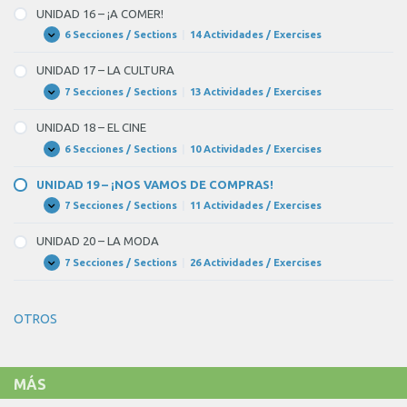
LAS
–
UNIDAD 16 – ¡A COMER!
PERSONAS
LOS
ALIMENTOS
6 Secciones / Sections
|
14 Actividades / Exercises
UNIDAD
Expandir
16
–
UNIDAD 17 – LA CULTURA
¡A
COMER!
7 Secciones / Sections
|
13 Actividades / Exercises
UNIDAD
Expandir
17
–
UNIDAD 18 – EL CINE
LA
CULTURA
6 Secciones / Sections
|
10 Actividades / Exercises
UNIDAD
Expandir
18
–
UNIDAD 19 – ¡NOS VAMOS DE COMPRAS!
EL
CINE
7 Secciones / Sections
|
11 Actividades / Exercises
UNIDAD
Expandir
19
–
UNIDAD 20 – LA MODA
¡NOS
VAMOS
7 Secciones / Sections
|
26 Actividades / Exercises
UNIDAD
Expandir
DE
20
COMPRAS!
–
LA
OTROS
MODA
MÁS