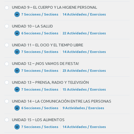
8
–
UNIDAD 9 – EL CUERPO Y LA HIGIENE PERSONAL
LOS
NEGOCIOS
7 Secciones / Sections
|
14 Actividades / Exercises
UNIDAD
Expandir
9
–
UNIDAD 10 – LA SALUD
EL
CUERPO
6 Secciones / Sections
|
22 Actividades / Exercises
UNIDAD
Expandir
Y
10
LA
–
UNIDAD 11 – EL OCIO Y EL TIEMPO LIBRE
HIGIENE
LA
PERSONAL
SALUD
7 Secciones / Sections
|
14 Actividades / Exercises
UNIDAD
Expandir
11
–
UNIDAD 12 – ¡NOS VAMOS DE FIESTA!
EL
OCIO
7 Secciones / Sections
|
23 Actividades / Exercises
UNIDAD
Expandir
Y
12
EL
–
UNIDAD 13 – PRENSA, RADIO Y TELEVISIÓN
TIEMPO
¡NOS
LIBRE
VAMOS
7 Secciones / Sections
|
15 Actividades / Exercises
UNIDAD
Expandir
DE
13
FIESTA!
–
UNIDAD 14 – LA COMUNICACIÓN ENTRE LAS PERSONAS
PRENSA,
RADIO
6 Secciones / Sections
|
9 Actividades / Exercises
UNIDAD
Expandir
Y
14
TELEVISIÓN
–
UNIDAD 15 – LOS ALIMENTOS
LA
COMUNICACIÓN
7 Secciones / Sections
|
14 Actividades / Exercises
UNIDAD
Expandir
ENTRE
15