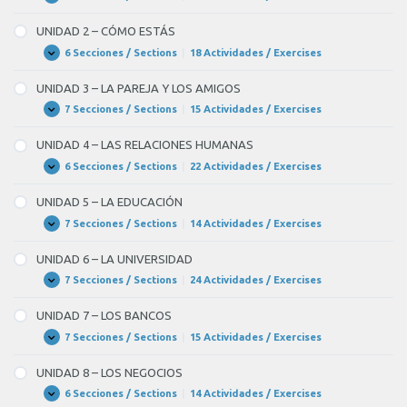
UNIDAD
Expandir
1
–
UNIDAD 2 – CÓMO ESTÁS
CÓMO
ERES
6 Secciones / Sections
|
18 Actividades / Exercises
UNIDAD
Expandir
2
–
UNIDAD 3 – LA PAREJA Y LOS AMIGOS
CÓMO
ESTÁS
7 Secciones / Sections
|
15 Actividades / Exercises
UNIDAD
Expandir
3
–
UNIDAD 4 – LAS RELACIONES HUMANAS
LA
PAREJA
6 Secciones / Sections
|
22 Actividades / Exercises
UNIDAD
Expandir
Y
4
LOS
–
UNIDAD 5 – LA EDUCACIÓN
AMIGOS
LAS
RELACIONES
7 Secciones / Sections
|
14 Actividades / Exercises
UNIDAD
Expandir
HUMANAS
5
–
UNIDAD 6 – LA UNIVERSIDAD
LA
EDUCACIÓN
7 Secciones / Sections
|
24 Actividades / Exercises
UNIDAD
Expandir
6
–
UNIDAD 7 – LOS BANCOS
LA
UNIVERSIDAD
7 Secciones / Sections
|
15 Actividades / Exercises
UNIDAD
Expandir
7
–
UNIDAD 8 – LOS NEGOCIOS
LOS
BANCOS
6 Secciones / Sections
|
14 Actividades / Exercises
UNIDAD
Expandir