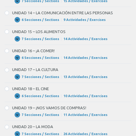
VAMOS
7 Secciones / Sections
|
15 Actividades / Exercises
UNIDAD
Expandir
DE
13
FIESTA!
–
UNIDAD 14 – LA COMUNICACIÓN ENTRE LAS PERSONAS
PRENSA,
RADIO
6 Secciones / Sections
|
9 Actividades / Exercises
UNIDAD
Expandir
Y
14
TELEVISIÓN
–
UNIDAD 15 – LOS ALIMENTOS
LA
COMUNICACIÓN
7 Secciones / Sections
|
14 Actividades / Exercises
UNIDAD
Expandir
ENTRE
15
LAS
–
UNIDAD 16 – ¡A COMER!
PERSONAS
LOS
ALIMENTOS
6 Secciones / Sections
|
14 Actividades / Exercises
UNIDAD
Expandir
16
–
UNIDAD 17 – LA CULTURA
¡A
COMER!
7 Secciones / Sections
|
13 Actividades / Exercises
UNIDAD
Expandir
17
–
UNIDAD 18 – EL CINE
LA
CULTURA
6 Secciones / Sections
|
10 Actividades / Exercises
UNIDAD
Expandir
18
–
UNIDAD 19 – ¡NOS VAMOS DE COMPRAS!
EL
CINE
7 Secciones / Sections
|
11 Actividades / Exercises
UNIDAD
Expandir
19
–
UNIDAD 20 – LA MODA
¡NOS
VAMOS
7 Secciones / Sections
|
26 Actividades / Exercises
UNIDAD
Expandir