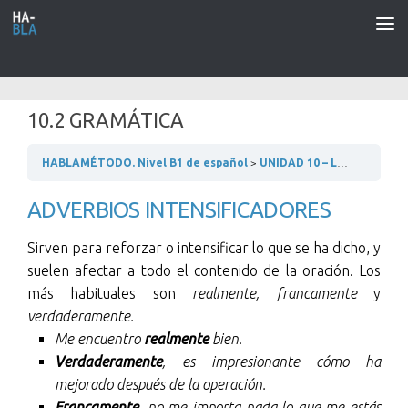
Saltar al contenido
10.2 GRAMÁTICA
HABLAMÉTODO. Nivel B1 de español
UNIDAD 10 – LA SALUD
1
ADVERBIOS INTENSIFICADORES
Sirven para reforzar o intensificar lo que se ha dicho, y
suelen afectar a todo el contenido de la oración. Los
más habituales son
realmente, francamente
y
verdaderamente.
Me encuentro
realmente
bien.
Verdaderamente
, es impresionante cómo ha
mejorado después de la operación.
Francamente
, no me importa nada lo que me estás