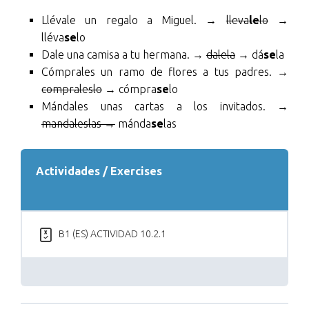
Llévale un regalo a Miguel. →
lleva
le
lo
→
lléva
se
lo
Dale una camisa a tu hermana. →
dalela
→ dá
se
la
Cómprales un ramo de flores a tus padres. →
compraleslo
→ cómpra
se
lo
Mándales unas cartas a los invitados. →
mandaleslas
→
mánda
se
las
Actividades / Exercises
B1 (ES) ACTIVIDAD 10.2.1