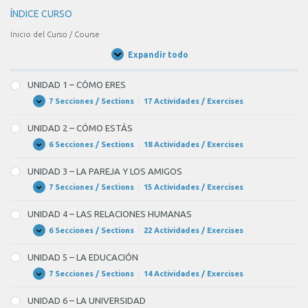
ÍNDICE CURSO
Inicio del Curso / Course
Expandir todo
Unidades
/
Units
UNIDAD 1 – CÓMO ERES
7 Secciones / Sections
|
17 Actividades / Exercises
UNIDAD
Expandir
1
–
UNIDAD 2 – CÓMO ESTÁS
CÓMO
ERES
6 Secciones / Sections
|
18 Actividades / Exercises
UNIDAD
Expandir
2
–
UNIDAD 3 – LA PAREJA Y LOS AMIGOS
CÓMO
ESTÁS
7 Secciones / Sections
|
15 Actividades / Exercises
UNIDAD
Expandir
3
–
UNIDAD 4 – LAS RELACIONES HUMANAS
LA
PAREJA
6 Secciones / Sections
|
22 Actividades / Exercises
UNIDAD
Expandir
Y
4
LOS
–
UNIDAD 5 – LA EDUCACIÓN
AMIGOS
LAS
RELACIONES
7 Secciones / Sections
|
14 Actividades / Exercises
UNIDAD
Expandir
HUMANAS
5
–
UNIDAD 6 – LA UNIVERSIDAD
LA