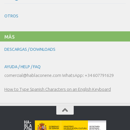
DE
20
COMPRAS!
–
LA
OTROS
MODA
MÁS
DESCARGAS / DOWNLOADS
AYUDA / HELP / FAQ
comercial@hablaconene.com WhatsApp: +34 607791629
How to Type Spanish Characters on an English Keyboard