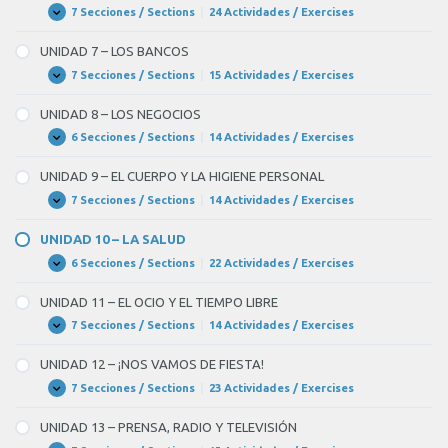
EDUCACIÓN
7 Secciones / Sections
|
24 Actividades / Exercises
UNIDAD
Expandir
6
–
UNIDAD 7 – LOS BANCOS
LA
UNIVERSIDAD
7 Secciones / Sections
|
15 Actividades / Exercises
UNIDAD
Expandir
7
–
UNIDAD 8 – LOS NEGOCIOS
LOS
BANCOS
6 Secciones / Sections
|
14 Actividades / Exercises
UNIDAD
Expandir
8
–
UNIDAD 9 – EL CUERPO Y LA HIGIENE PERSONAL
LOS
NEGOCIOS
7 Secciones / Sections
|
14 Actividades / Exercises
UNIDAD
Expandir
9
–
UNIDAD 10 – LA SALUD
EL
CUERPO
6 Secciones / Sections
|
22 Actividades / Exercises
UNIDAD
Expandir
Y
10
LA
–
UNIDAD 11 – EL OCIO Y EL TIEMPO LIBRE
HIGIENE
LA
PERSONAL
SALUD
7 Secciones / Sections
|
14 Actividades / Exercises
UNIDAD
Expandir
11
–
UNIDAD 12 – ¡NOS VAMOS DE FIESTA!
EL
OCIO
7 Secciones / Sections
|
23 Actividades / Exercises
UNIDAD
Expandir
Y
12
EL
–
UNIDAD 13 – PRENSA, RADIO Y TELEVISIÓN
TIEMPO
¡NOS
LIBRE