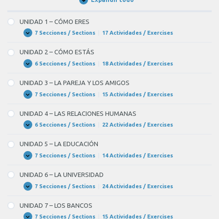
Unidades
/
Units
UNIDAD 1 – CÓMO ERES
7 Secciones / Sections
|
17 Actividades / Exercises
UNIDAD
Expandir
1
–
UNIDAD 2 – CÓMO ESTÁS
CÓMO
ERES
6 Secciones / Sections
|
18 Actividades / Exercises
UNIDAD
Expandir
2
–
UNIDAD 3 – LA PAREJA Y LOS AMIGOS
CÓMO
ESTÁS
7 Secciones / Sections
|
15 Actividades / Exercises
UNIDAD
Expandir
3
–
UNIDAD 4 – LAS RELACIONES HUMANAS
LA
PAREJA
6 Secciones / Sections
|
22 Actividades / Exercises
UNIDAD
Expandir
Y
4
LOS
–
UNIDAD 5 – LA EDUCACIÓN
AMIGOS
LAS
RELACIONES
7 Secciones / Sections
|
14 Actividades / Exercises
UNIDAD
Expandir
HUMANAS
5
–
UNIDAD 6 – LA UNIVERSIDAD
LA
EDUCACIÓN
7 Secciones / Sections
|
24 Actividades / Exercises
UNIDAD
Expandir
6
–
UNIDAD 7 – LOS BANCOS
LA
UNIVERSIDAD
7 Secciones / Sections
|
15 Actividades / Exercises