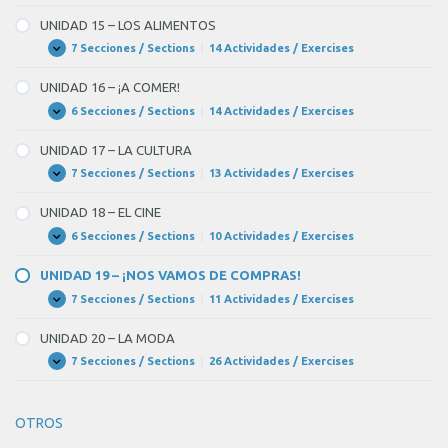
14
TELEVISIÓN
–
UNIDAD 15 – LOS ALIMENTOS
LA
COMUNICACIÓN
7 Secciones / Sections
|
14 Actividades / Exercises
UNIDAD
Expandir
ENTRE
15
LAS
–
UNIDAD 16 – ¡A COMER!
PERSONAS
LOS
ALIMENTOS
6 Secciones / Sections
|
14 Actividades / Exercises
UNIDAD
Expandir
16
–
UNIDAD 17 – LA CULTURA
¡A
COMER!
7 Secciones / Sections
|
13 Actividades / Exercises
UNIDAD
Expandir
17
–
UNIDAD 18 – EL CINE
LA
CULTURA
6 Secciones / Sections
|
10 Actividades / Exercises
UNIDAD
Expandir
18
–
UNIDAD 19 – ¡NOS VAMOS DE COMPRAS!
EL
CINE
7 Secciones / Sections
|
11 Actividades / Exercises
UNIDAD
Expandir
19
–
UNIDAD 20 – LA MODA
¡NOS
VAMOS
7 Secciones / Sections
|
26 Actividades / Exercises
UNIDAD
Expandir
DE
20
COMPRAS!
–
LA
OTROS
MODA