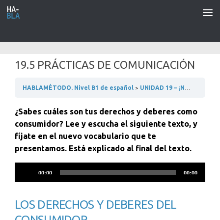
Saltar al contenido
19.5 PRÁCTICAS DE COMUNICACIÓN
HABLAMÉTODO. Nivel B1 de español
UNIDAD 19 – ¡NOS VAMOS DE COMPRAS!
¿Sabes cuáles son tus derechos y deberes como
consumidor? Lee y escucha el siguiente texto, y
fíjate en el nuevo vocabulario que te
presentamos. Está explicado al final del texto.
Reproductor
00:00
00:00
de
audio
LOS DERECHOS Y DEBERES DEL
CONSUMIDOR