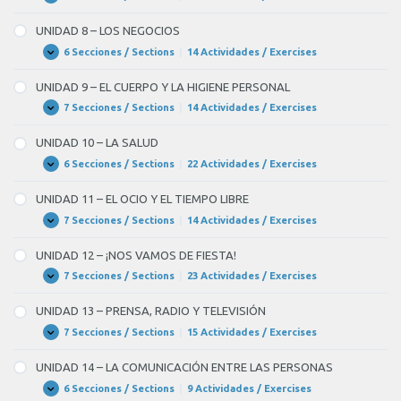
UNIDAD
Expandir
7
–
UNIDAD 8 – LOS NEGOCIOS
LOS
BANCOS
6 Secciones / Sections
|
14 Actividades / Exercises
UNIDAD
Expandir
8
–
UNIDAD 9 – EL CUERPO Y LA HIGIENE PERSONAL
LOS
NEGOCIOS
7 Secciones / Sections
|
14 Actividades / Exercises
UNIDAD
Expandir
9
–
UNIDAD 10 – LA SALUD
EL
CUERPO
6 Secciones / Sections
|
22 Actividades / Exercises
UNIDAD
Expandir
Y
10
LA
–
UNIDAD 11 – EL OCIO Y EL TIEMPO LIBRE
HIGIENE
LA
PERSONAL
SALUD
7 Secciones / Sections
|
14 Actividades / Exercises
UNIDAD
Expandir
11
–
UNIDAD 12 – ¡NOS VAMOS DE FIESTA!
EL
OCIO
7 Secciones / Sections
|
23 Actividades / Exercises
UNIDAD
Expandir
Y
12
EL
–
UNIDAD 13 – PRENSA, RADIO Y TELEVISIÓN
TIEMPO
¡NOS
LIBRE
VAMOS
7 Secciones / Sections
|
15 Actividades / Exercises
UNIDAD
Expandir
DE
13
FIESTA!
–
UNIDAD 14 – LA COMUNICACIÓN ENTRE LAS PERSONAS
PRENSA,
RADIO
6 Secciones / Sections
|
9 Actividades / Exercises
UNIDAD
Expandir
Y