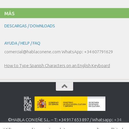
MÁS
DESCARGAS / DOWNLOADS
AYUDA / HELP / FAQ
comercial@hablaconene.com WhatsApp: +34 607791629
How to Type Spanish Characters on an English Keyboard
©HABLA CON EÑE S.L. -- T: +34 917 653 897 / Whatsapp:
+34
607 791 629
www.hablaconene.com