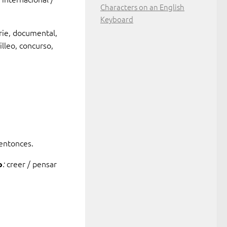
Characters on an English
Keyboard
erie, documental,
illeo, concurso,
 entonces.
creer / pensar
o
: