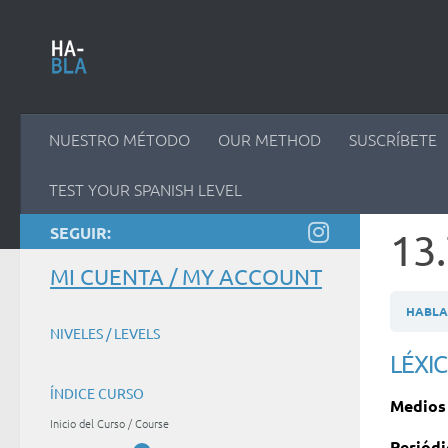
Saltar al contenido
NUESTRO MÉTODO
OUR METHOD
SUSCRÍBETE
TEST YOUR SPANISH LEVEL
SEGUIR:
13
MI CUENTA / MY ACCOUNT
HABLAM
NIVELES / LEVELS
LÉXI
ÍNDICE CURSO
Medios
Inicio del Curso / Course
Periódi