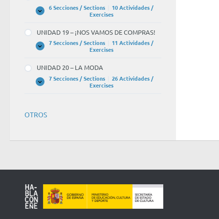
CULTURA
6 Secciones / Sections
|
10 Actividades /
UNIDAD
Expandir
Exercises
18
–
UNIDAD 19 – ¡NOS VAMOS DE COMPRAS!
EL
CINE
7 Secciones / Sections
|
11 Actividades /
UNIDAD
Expandir
Exercises
19
–
UNIDAD 20 – LA MODA
¡NOS
VAMOS
7 Secciones / Sections
|
26 Actividades /
DE
UNIDAD
Expandir
Exercises
COMPRAS!
20
–
LA
MODA
OTROS