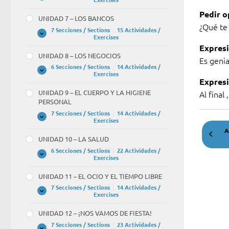
6
Pedir o
–
UNIDAD 7 – LOS BANCOS
LA
¿Qué te
UNIVERSIDAD
7 Secciones / Sections
|
15 Actividades /
UNIDAD
Expandir
Exercises
7
Expresi
–
UNIDAD 8 – LOS NEGOCIOS
LOS
Es genia
BANCOS
6 Secciones / Sections
|
14 Actividades /
UNIDAD
Expandir
Exercises
8
Expresi
–
UNIDAD 9 – EL CUERPO Y LA HIGIENE
Al final 
LOS
PERSONAL
NEGOCIOS
7 Secciones / Sections
|
14 Actividades /
UNIDAD
Expandir
Exercises
9
A
–
UNIDAD 10 – LA SALUD
EL
CUERPO
6 Secciones / Sections
|
22 Actividades /
Y
UNIDAD
Expandir
Exercises
LA
10
HIGIENE
–
UNIDAD 11 – EL OCIO Y EL TIEMPO LIBRE
PERSONAL
LA
SALUD
7 Secciones / Sections
|
14 Actividades /
UNIDAD
Expandir
Exercises
11
–
UNIDAD 12 – ¡NOS VAMOS DE FIESTA!
EL
OCIO
7 Secciones / Sections
|
23 Actividades /