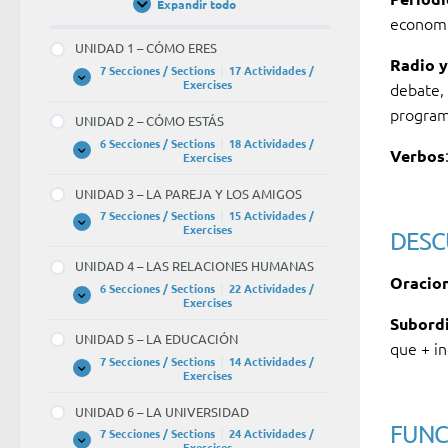
Expandir todo
Unidades
econom
/
Units
UNIDAD 1 – CÓMO ERES
Radio y
7 Secciones / Sections
|
17 Actividades /
UNIDAD
Expandir
Exercises
debate, 
1
–
program
UNIDAD 2 – CÓMO ESTÁS
CÓMO
ERES
6 Secciones / Sections
|
18 Actividades /
Verbos
UNIDAD
Expandir
Exercises
2
–
UNIDAD 3 – LA PAREJA Y LOS AMIGOS
CÓMO
ESTÁS
7 Secciones / Sections
|
15 Actividades /
UNIDAD
Expandir
Exercises
DESC
3
–
UNIDAD 4 – LAS RELACIONES HUMANAS
LA
Oracion
PAREJA
6 Secciones / Sections
|
22 Actividades /
Y
UNIDAD
Expandir
Exercises
LOS
4
Subord
AMIGOS
–
UNIDAD 5 – LA EDUCACIÓN
LAS
que + in
RELACIONES
7 Secciones / Sections
|
14 Actividades /
HUMANAS
UNIDAD
Expandir
Exercises
5
–
UNIDAD 6 – LA UNIVERSIDAD
LA
FUNC
EDUCACIÓN
7 Secciones / Sections
|
24 Actividades /
UNIDAD
Expandir
Exercises