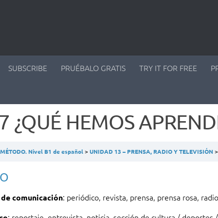
SUBSCRIBE
PRUÉBALO GRATIS
TRY IT FOR FREE
P
.7 ¿QUÉ HEMOS APREND
ÉTODO. Nivel B1 de español
UNIDAD 13 – PRENSA, RADIO Y TELEVISIÓN
CO
: periódico, revista, prensa, prensa rosa, radi
 de comunicación
: reportaje, entrevista, noticia, sección de cultura / deportes /
co