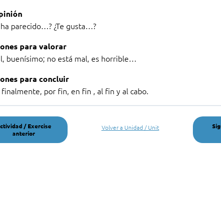
pinión
 ha parecido…? ¿Te gusta…?
ones para valorar
l, buenísimo; no está mal, es horrible…
ones para concluir
, finalmente, por fin, en fin , al fin y al cabo.
ctividad / Exercise
Sig
Volver a Unidad / Unit
anterior