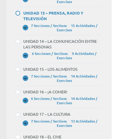
Y
UNIDAD
Expandir
Exercises
EL
12
TIEMPO
–
UNIDAD 13 – PRENSA, RADIO Y
LIBRE
¡NOS
TELEVISIÓN
VAMOS
DE
7 Secciones / Sections
|
15 Actividades /
FIESTA!
UNIDAD
Expandir
Exercises
13
–
UNIDAD 14 – LA COMUNICACIÓN ENTRE
PRENSA,
LAS PERSONAS
RADIO
Y
6 Secciones / Sections
|
9 Actividades /
TELEVISIÓN
UNIDAD
Expandir
Exercises
14
–
UNIDAD 15 – LOS ALIMENTOS
LA
COMUNICACIÓN
7 Secciones / Sections
|
14 Actividades /
ENTRE
UNIDAD
Expandir
Exercises
LAS
15
PERSONAS
–
UNIDAD 16 – ¡A COMER!
LOS
ALIMENTOS
6 Secciones / Sections
|
14 Actividades /
UNIDAD
Expandir
Exercises
16
–
UNIDAD 17 – LA CULTURA
¡A
COMER!
7 Secciones / Sections
|
13 Actividades /
UNIDAD
Expandir
Exercises
17
–
UNIDAD 18 – EL CINE
LA