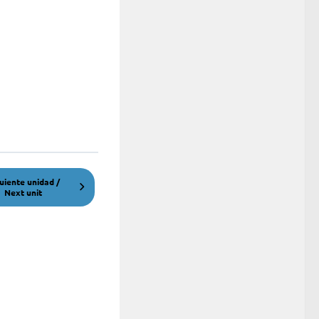
uiente unidad /
Next unit