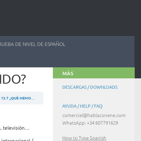
RUEBA DE NIVEL DE ESPAÑOL
MÁS
IDO?
DESCARGAS / DOWNLOADS
13.7 ¿QUÉ HEMOS APRENDIDO?
AYUDA / HELP / FAQ
comercial@hablaconene.com
WhatsApp: +34 607791629
o, televisión…
How to Type Spanish
 internacional /