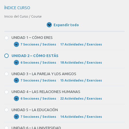
ÍNDICE CURSO
Inicio del Curso / Course
Expandir todo
Unidades
/
Units
UNIDAD 1 – CÓMO ERES
7 Secciones / Sections
|
17 Actividades / Exercises
UNIDAD
Expandir
1
–
UNIDAD 2 – CÓMO ESTÁS
CÓMO
ERES
6 Secciones / Sections
|
18 Actividades / Exercises
UNIDAD
Expandir
2
–
UNIDAD 3 – LA PAREJA Y LOS AMIGOS
CÓMO
ESTÁS
7 Secciones / Sections
|
15 Actividades / Exercises
UNIDAD
Expandir
3
–
UNIDAD 4 – LAS RELACIONES HUMANAS
LA
PAREJA
6 Secciones / Sections
|
22 Actividades / Exercises
UNIDAD
Expandir
Y
4
LOS
–
UNIDAD 5 – LA EDUCACIÓN
AMIGOS
LAS
RELACIONES
7 Secciones / Sections
|
14 Actividades / Exercises
UNIDAD
Expandir
HUMANAS
5
–
UNIDAD 6 – LA UNIVERSIDAD