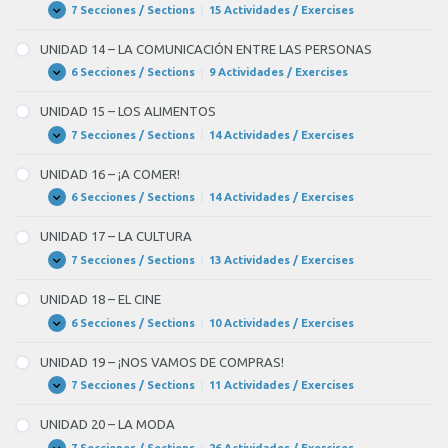
LIBRE
VAMOS
7 Secciones / Sections
|
15 Actividades / Exercises
UNIDAD
Expandir
DE
13
FIESTA!
–
UNIDAD 14 – LA COMUNICACIÓN ENTRE LAS PERSONAS
PRENSA,
RADIO
6 Secciones / Sections
|
9 Actividades / Exercises
UNIDAD
Expandir
Y
14
TELEVISIÓN
–
UNIDAD 15 – LOS ALIMENTOS
LA
COMUNICACIÓN
7 Secciones / Sections
|
14 Actividades / Exercises
UNIDAD
Expandir
ENTRE
15
LAS
–
UNIDAD 16 – ¡A COMER!
PERSONAS
LOS
ALIMENTOS
6 Secciones / Sections
|
14 Actividades / Exercises
UNIDAD
Expandir
16
–
UNIDAD 17 – LA CULTURA
¡A
COMER!
7 Secciones / Sections
|
13 Actividades / Exercises
UNIDAD
Expandir
17
–
UNIDAD 18 – EL CINE
LA
CULTURA
6 Secciones / Sections
|
10 Actividades / Exercises
UNIDAD
Expandir
18
–
UNIDAD 19 – ¡NOS VAMOS DE COMPRAS!
EL
CINE
7 Secciones / Sections
|
11 Actividades / Exercises
UNIDAD
Expandir
19
–
UNIDAD 20 – LA MODA
¡NOS
VAMOS
7 Secciones / Sections
|
26 Actividades / Exercises