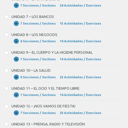
LA
EDUCACIÓN
7 Secciones / Sections
|
24 Actividades / Exercises
UNIDAD
Expandir
6
–
UNIDAD 7 – LOS BANCOS
LA
UNIVERSIDAD
7 Secciones / Sections
|
15 Actividades / Exercises
UNIDAD
Expandir
7
–
UNIDAD 8 – LOS NEGOCIOS
LOS
BANCOS
6 Secciones / Sections
|
14 Actividades / Exercises
UNIDAD
Expandir
8
–
UNIDAD 9 – EL CUERPO Y LA HIGIENE PERSONAL
LOS
NEGOCIOS
7 Secciones / Sections
|
14 Actividades / Exercises
UNIDAD
Expandir
9
–
UNIDAD 10 – LA SALUD
EL
CUERPO
6 Secciones / Sections
|
22 Actividades / Exercises
UNIDAD
Expandir
Y
10
LA
–
UNIDAD 11 – EL OCIO Y EL TIEMPO LIBRE
HIGIENE
LA
PERSONAL
SALUD
7 Secciones / Sections
|
14 Actividades / Exercises
UNIDAD
Expandir
11
–
UNIDAD 12 – ¡NOS VAMOS DE FIESTA!
EL
OCIO
7 Secciones / Sections
|
23 Actividades / Exercises
UNIDAD
Expandir
Y
12
EL
–
UNIDAD 13 – PRENSA, RADIO Y TELEVISIÓN
TIEMPO
¡NOS