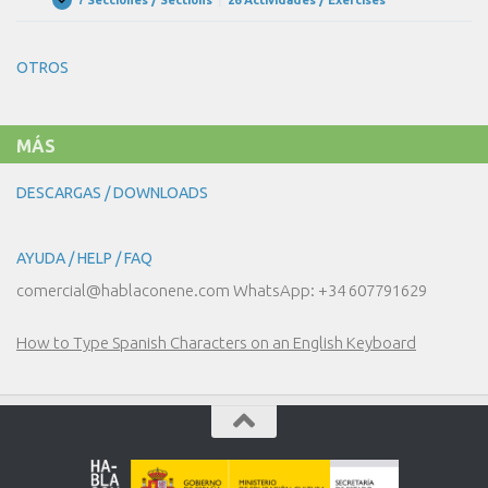
UNIDAD
Expandir
DE
20
COMPRAS!
–
LA
OTROS
MODA
MÁS
DESCARGAS / DOWNLOADS
AYUDA / HELP / FAQ
comercial@hablaconene.com WhatsApp: +34 607791629
How to Type Spanish Characters on an English Keyboard