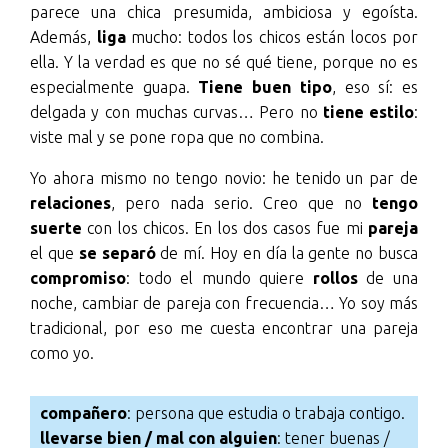
parece una chica presumida, ambiciosa y egoísta.
Además,
liga
mucho: todos los chicos están locos por
ella. Y la verdad es que no sé qué tiene, porque no es
especialmente guapa.
Tiene buen tipo
, eso sí: es
delgada y con muchas curvas… Pero no
tiene estilo
:
viste mal y se pone ropa que no combina.
Yo ahora mismo no tengo novio: he tenido un par de
relaciones
, pero nada serio. Creo que no
tengo
suerte
con los chicos. En los dos casos fue mi
pareja
el que
se separó
de mí. Hoy en día la gente no busca
compromiso
: todo el mundo quiere
rollos
de una
noche, cambiar de pareja con frecuencia… Yo soy más
tradicional, por eso me cuesta encontrar una pareja
como yo.
compañero
: persona que estudia o trabaja contigo.
llevarse bien / mal con alguien
: tener buenas /