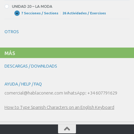
19
–
UNIDAD 20 – LA MODA
¡NOS
VAMOS
7 Secciones / Sections
|
26 Actividades / Exercises
UNIDAD
Expandir
DE
20
COMPRAS!
–
LA
OTROS
MODA
MÁS
DESCARGAS / DOWNLOADS
AYUDA / HELP / FAQ
comercial@hablaconene.com WhatsApp: +34 607791629
How to Type Spanish Characters on an English Keyboard