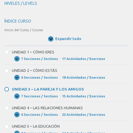
NIVELES / LEVELS
ÍNDICE CURSO
Inicio del Curso / Course
Expandir todo
Unidades
/
Units
UNIDAD 1 – CÓMO ERES
7 Secciones / Sections
|
17 Actividades / Exercises
UNIDAD
Expandir
1
–
UNIDAD 2 – CÓMO ESTÁS
CÓMO
ERES
6 Secciones / Sections
|
18 Actividades / Exercises
UNIDAD
Expandir
2
–
UNIDAD 3 – LA PAREJA Y LOS AMIGOS
CÓMO
ESTÁS
7 Secciones / Sections
|
15 Actividades / Exercises
UNIDAD
Expandir
3
–
UNIDAD 4 – LAS RELACIONES HUMANAS
LA
PAREJA
6 Secciones / Sections
|
22 Actividades / Exercises
UNIDAD
Expandir
Y
4
LOS
–
UNIDAD 5 – LA EDUCACIÓN
AMIGOS
LAS
RELACIONES