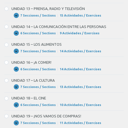
Y
12
EL
–
UNIDAD 13 – PRENSA, RADIO Y TELEVISIÓN
TIEMPO
¡NOS
LIBRE
VAMOS
7 Secciones / Sections
|
15 Actividades / Exercises
UNIDAD
Expandir
DE
13
FIESTA!
–
UNIDAD 14 – LA COMUNICACIÓN ENTRE LAS PERSONAS
PRENSA,
RADIO
6 Secciones / Sections
|
9 Actividades / Exercises
UNIDAD
Expandir
Y
14
TELEVISIÓN
–
UNIDAD 15 – LOS ALIMENTOS
LA
COMUNICACIÓN
7 Secciones / Sections
|
14 Actividades / Exercises
UNIDAD
Expandir
ENTRE
15
LAS
–
UNIDAD 16 – ¡A COMER!
PERSONAS
LOS
ALIMENTOS
6 Secciones / Sections
|
14 Actividades / Exercises
UNIDAD
Expandir
16
–
UNIDAD 17 – LA CULTURA
¡A
COMER!
7 Secciones / Sections
|
13 Actividades / Exercises
UNIDAD
Expandir
17
–
UNIDAD 18 – EL CINE
LA
CULTURA
6 Secciones / Sections
|
10 Actividades / Exercises
UNIDAD
Expandir
18
–
UNIDAD 19 – ¡NOS VAMOS DE COMPRAS!
EL
CINE
7 Secciones / Sections
|
11 Actividades / Exercises
UNIDAD
Expandir