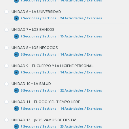
7 Secciones / Sections
|
14 Actividades / Exercises
UNIDAD
Expandir
HUMANAS
5
–
UNIDAD 6 – LA UNIVERSIDAD
LA
EDUCACIÓN
7 Secciones / Sections
|
24 Actividades / Exercises
UNIDAD
Expandir
6
–
UNIDAD 7 – LOS BANCOS
LA
UNIVERSIDAD
7 Secciones / Sections
|
15 Actividades / Exercises
UNIDAD
Expandir
7
–
UNIDAD 8 – LOS NEGOCIOS
LOS
BANCOS
6 Secciones / Sections
|
14 Actividades / Exercises
UNIDAD
Expandir
8
–
UNIDAD 9 – EL CUERPO Y LA HIGIENE PERSONAL
LOS
NEGOCIOS
7 Secciones / Sections
|
14 Actividades / Exercises
UNIDAD
Expandir
9
–
UNIDAD 10 – LA SALUD
EL
CUERPO
6 Secciones / Sections
|
22 Actividades / Exercises
UNIDAD
Expandir
Y
10
LA
–
UNIDAD 11 – EL OCIO Y EL TIEMPO LIBRE
HIGIENE
LA
PERSONAL
SALUD
7 Secciones / Sections
|
14 Actividades / Exercises
UNIDAD
Expandir
11
–
UNIDAD 12 – ¡NOS VAMOS DE FIESTA!
EL
OCIO
7 Secciones / Sections
|
23 Actividades / Exercises
UNIDAD
Expandir