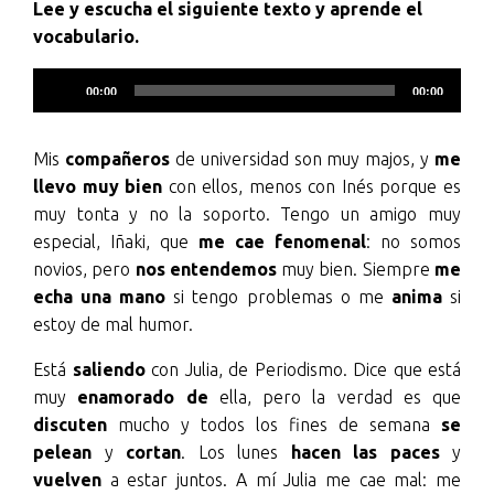
Lee y escucha el siguiente texto y aprende el
vocabulario.
Reproductor
00:00
00:00
de
audio
Mis
compañeros
de universidad son muy majos, y
me
llevo muy bien
con ellos, menos con Inés porque es
muy tonta y no la soporto. Tengo un amigo muy
especial, Iñaki, que
me cae fenomenal
: no somos
novios, pero
nos entendemos
muy bien. Siempre
me
echa una mano
si tengo problemas o me
anima
si
estoy de mal humor.
Está
saliendo
con Julia, de Periodismo. Dice que está
muy
enamorado de
ella, pero la verdad es que
discuten
mucho y todos los fines de semana
se
pelean
y
cortan
. Los lunes
hacen las paces
y
vuelven
a estar juntos. A mí Julia me cae mal: me