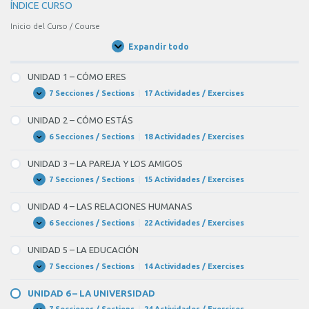
ÍNDICE CURSO
Inicio del Curso / Course
Expandir todo
Unidades
/
Units
UNIDAD 1 – CÓMO ERES
7 Secciones / Sections
|
17 Actividades / Exercises
UNIDAD
Expandir
1
–
UNIDAD 2 – CÓMO ESTÁS
CÓMO
ERES
6 Secciones / Sections
|
18 Actividades / Exercises
UNIDAD
Expandir
2
–
UNIDAD 3 – LA PAREJA Y LOS AMIGOS
CÓMO
ESTÁS
7 Secciones / Sections
|
15 Actividades / Exercises
UNIDAD
Expandir
3
–
UNIDAD 4 – LAS RELACIONES HUMANAS
LA
PAREJA
6 Secciones / Sections
|
22 Actividades / Exercises
UNIDAD
Expandir
Y
4
LOS
–
UNIDAD 5 – LA EDUCACIÓN
AMIGOS
LAS
RELACIONES
7 Secciones / Sections
|
14 Actividades / Exercises
UNIDAD
Expandir
HUMANAS
5
–
UNIDAD 6 – LA UNIVERSIDAD
LA
EDUCACIÓN