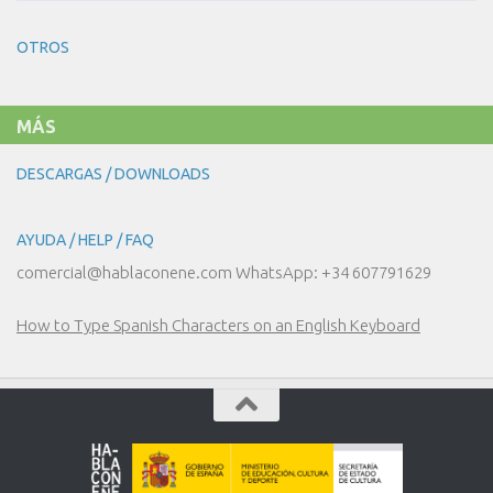
20
COMPRAS!
–
LA
OTROS
MODA
MÁS
DESCARGAS / DOWNLOADS
AYUDA / HELP / FAQ
comercial@hablaconene.com WhatsApp: +34 607791629
How to Type Spanish Characters on an English Keyboard