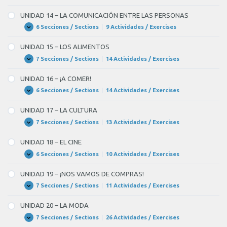
DE
13
FIESTA!
–
UNIDAD 14 – LA COMUNICACIÓN ENTRE LAS PERSONAS
PRENSA,
RADIO
6 Secciones / Sections
|
9 Actividades / Exercises
UNIDAD
Expandir
Y
14
TELEVISIÓN
–
UNIDAD 15 – LOS ALIMENTOS
LA
COMUNICACIÓN
7 Secciones / Sections
|
14 Actividades / Exercises
UNIDAD
Expandir
ENTRE
15
LAS
–
UNIDAD 16 – ¡A COMER!
PERSONAS
LOS
ALIMENTOS
6 Secciones / Sections
|
14 Actividades / Exercises
UNIDAD
Expandir
16
–
UNIDAD 17 – LA CULTURA
¡A
COMER!
7 Secciones / Sections
|
13 Actividades / Exercises
UNIDAD
Expandir
17
–
UNIDAD 18 – EL CINE
LA
CULTURA
6 Secciones / Sections
|
10 Actividades / Exercises
UNIDAD
Expandir
18
–
UNIDAD 19 – ¡NOS VAMOS DE COMPRAS!
EL
CINE
7 Secciones / Sections
|
11 Actividades / Exercises
UNIDAD
Expandir
19
–
UNIDAD 20 – LA MODA
¡NOS
VAMOS
7 Secciones / Sections
|
26 Actividades / Exercises
UNIDAD
Expandir
DE