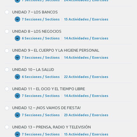
7 Secciones / Sections
|
24 Actividades / Exercises
UNIDAD
Expandir
6
–
UNIDAD 7 – LOS BANCOS
LA
UNIVERSIDAD
7 Secciones / Sections
|
15 Actividades / Exercises
UNIDAD
Expandir
7
–
UNIDAD 8 – LOS NEGOCIOS
LOS
BANCOS
6 Secciones / Sections
|
14 Actividades / Exercises
UNIDAD
Expandir
8
–
UNIDAD 9 – EL CUERPO Y LA HIGIENE PERSONAL
LOS
NEGOCIOS
7 Secciones / Sections
|
14 Actividades / Exercises
UNIDAD
Expandir
9
–
UNIDAD 10 – LA SALUD
EL
CUERPO
6 Secciones / Sections
|
22 Actividades / Exercises
UNIDAD
Expandir
Y
10
LA
–
UNIDAD 11 – EL OCIO Y EL TIEMPO LIBRE
HIGIENE
LA
PERSONAL
SALUD
7 Secciones / Sections
|
14 Actividades / Exercises
UNIDAD
Expandir
11
–
UNIDAD 12 – ¡NOS VAMOS DE FIESTA!
EL
OCIO
7 Secciones / Sections
|
23 Actividades / Exercises
UNIDAD
Expandir
Y
12
EL
–
UNIDAD 13 – PRENSA, RADIO Y TELEVISIÓN
TIEMPO
¡NOS
LIBRE
VAMOS
7 Secciones / Sections
|
15 Actividades / Exercises
UNIDAD
Expandir