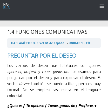
Saltar al contenido
1.4 FUNCIONES COMUNICATIVAS
HABLAMÉTODO. Nivel B1 de español
UNIDAD 1 – CÓMO ERES
PREGUNTAR POR EL DESEO
Los verbos de deseo más habituales son
querer,
apetecer,
preferir
y
tener ganas de.
Los usamos para
preguntar por el deseo y para expresar el deseo. El
verbo
desear
también se puede utilizar, pero es muy
formal. No se emplea casi nunca en el lenguaje
coloquial.
¿
Quieres
/
Te apetece
/
Tienes ganas de
/
Prefieres
+