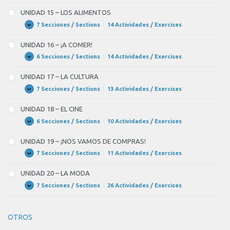
14
TELEVISIÓN
–
UNIDAD 15 – LOS ALIMENTOS
LA
COMUNICACIÓN
7 Secciones / Sections
|
14 Actividades / Exercises
UNIDAD
Expandir
ENTRE
15
LAS
–
UNIDAD 16 – ¡A COMER!
PERSONAS
LOS
ALIMENTOS
6 Secciones / Sections
|
14 Actividades / Exercises
UNIDAD
Expandir
16
–
UNIDAD 17 – LA CULTURA
¡A
COMER!
7 Secciones / Sections
|
13 Actividades / Exercises
UNIDAD
Expandir
17
–
UNIDAD 18 – EL CINE
LA
CULTURA
6 Secciones / Sections
|
10 Actividades / Exercises
UNIDAD
Expandir
18
–
UNIDAD 19 – ¡NOS VAMOS DE COMPRAS!
EL
CINE
7 Secciones / Sections
|
11 Actividades / Exercises
UNIDAD
Expandir
19
–
UNIDAD 20 – LA MODA
¡NOS
VAMOS
7 Secciones / Sections
|
26 Actividades / Exercises
UNIDAD
Expandir
DE
20
COMPRAS!
–
LA
OTROS
MODA