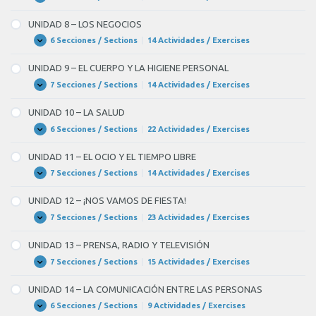
UNIDAD
Expandir
7
–
UNIDAD 8 – LOS NEGOCIOS
LOS
BANCOS
6 Secciones / Sections
|
14 Actividades / Exercises
UNIDAD
Expandir
8
–
UNIDAD 9 – EL CUERPO Y LA HIGIENE PERSONAL
LOS
NEGOCIOS
7 Secciones / Sections
|
14 Actividades / Exercises
UNIDAD
Expandir
9
–
UNIDAD 10 – LA SALUD
EL
CUERPO
6 Secciones / Sections
|
22 Actividades / Exercises
UNIDAD
Expandir
Y
10
LA
–
UNIDAD 11 – EL OCIO Y EL TIEMPO LIBRE
HIGIENE
LA
PERSONAL
SALUD
7 Secciones / Sections
|
14 Actividades / Exercises
UNIDAD
Expandir
11
–
UNIDAD 12 – ¡NOS VAMOS DE FIESTA!
EL
OCIO
7 Secciones / Sections
|
23 Actividades / Exercises
UNIDAD
Expandir
Y
12
EL
–
UNIDAD 13 – PRENSA, RADIO Y TELEVISIÓN
TIEMPO
¡NOS
LIBRE
VAMOS
7 Secciones / Sections
|
15 Actividades / Exercises
UNIDAD
Expandir
DE
13
FIESTA!
–
UNIDAD 14 – LA COMUNICACIÓN ENTRE LAS PERSONAS
PRENSA,
RADIO
6 Secciones / Sections
|
9 Actividades / Exercises
UNIDAD
Expandir
Y