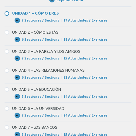
Unidades
/
Units
UNIDAD 1 – CÓMO ERES
7 Secciones / Sections
|
17 Actividades / Exercises
UNIDAD
Expandir
1
–
UNIDAD 2 – CÓMO ESTÁS
CÓMO
ERES
6 Secciones / Sections
|
18 Actividades / Exercises
UNIDAD
Expandir
2
–
UNIDAD 3 – LA PAREJA Y LOS AMIGOS
CÓMO
ESTÁS
7 Secciones / Sections
|
15 Actividades / Exercises
UNIDAD
Expandir
3
–
UNIDAD 4 – LAS RELACIONES HUMANAS
LA
PAREJA
6 Secciones / Sections
|
22 Actividades / Exercises
UNIDAD
Expandir
Y
4
LOS
–
UNIDAD 5 – LA EDUCACIÓN
AMIGOS
LAS
RELACIONES
7 Secciones / Sections
|
14 Actividades / Exercises
UNIDAD
Expandir
HUMANAS
5
–
UNIDAD 6 – LA UNIVERSIDAD
LA
EDUCACIÓN
7 Secciones / Sections
|
24 Actividades / Exercises
UNIDAD
Expandir
6
–
UNIDAD 7 – LOS BANCOS
LA
UNIVERSIDAD
7 Secciones / Sections
|
15 Actividades / Exercises