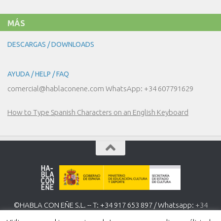
MÁS
DESCARGAS / DOWNLOADS
AYUDA / HELP / FAQ
comercial@hablaconene.com WhatsApp: +34 607791629
How to Type Spanish Characters on an English Keyboard
©HABLA CON EÑE S.L. -- T: +34 917 653 897 / Whatsapp:
+34
607 791 629
www.hablaconene.com