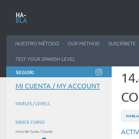
Saltar al contenido
NUESTRO MÉTODO
OUR METHOD
SUSCRÍBETE
TEST YOUR SPANISH LEVEL
SEGUIR:
14
MI CUENTA / MY ACCOUNT
CO
NIVELES / LEVELS
HABLAM
ÍNDICE CURSO
ACTIV
Inicio del Curso / Course