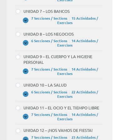
6
–
UNIDAD 7 – LOS BANCOS
LA
UNIVERSIDAD
7 Secciones / Sections
|
15 Actividades /
UNIDAD
Expandir
Exercises
7
–
UNIDAD 8 – LOS NEGOCIOS
LOS
BANCOS
6 Secciones / Sections
|
14 Actividades /
UNIDAD
Expandir
Exercises
8
–
UNIDAD 9 – EL CUERPO Y LA HIGIENE
LOS
PERSONAL
NEGOCIOS
7 Secciones / Sections
|
14 Actividades /
UNIDAD
Expandir
Exercises
9
–
UNIDAD 10 – LA SALUD
EL
CUERPO
6 Secciones / Sections
|
22 Actividades /
Y
UNIDAD
Expandir
Exercises
LA
10
HIGIENE
–
UNIDAD 11 – EL OCIO Y EL TIEMPO LIBRE
PERSONAL
LA
SALUD
7 Secciones / Sections
|
14 Actividades /
UNIDAD
Expandir
Exercises
11
–
UNIDAD 12 – ¡NOS VAMOS DE FIESTA!
EL
OCIO
7 Secciones / Sections
|
23 Actividades /