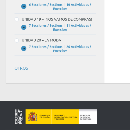
CULTURA
6 Secciones / Sections
|
10 Actividades /
UNIDAD
Expandir
Exercises
18
–
UNIDAD 19 – ¡NOS VAMOS DE COMPRAS!
EL
CINE
7 Secciones / Sections
|
11 Actividades /
UNIDAD
Expandir
Exercises
19
–
UNIDAD 20 – LA MODA
¡NOS
VAMOS
7 Secciones / Sections
|
26 Actividades /
DE
UNIDAD
Expandir
Exercises
COMPRAS!
20
–
LA
MODA
OTROS