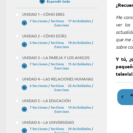
Expandir todo
Unidades
¿Recuer
/
Units
UNIDAD 1 – CÓMO ERES
Me consi
7 Secciones / Sections
|
17 Actividades /
ver los
UNIDAD
Expandir
Exercises
1
actualid
–
UNIDAD 2 – CÓMO ESTÁS
CÓMO
que me i
ERES
6 Secciones / Sections
|
18 Actividades /
sobre con
UNIDAD
Expandir
Exercises
2
–
UNIDAD 3 – LA PAREJA Y LOS AMIGOS
Y tú, ¿
CÓMO
ESTÁS
7 Secciones / Sections
|
15 Actividades /
pequeñ
UNIDAD
Expandir
Exercises
3
televis
–
UNIDAD 4 – LAS RELACIONES HUMANAS
LA
PAREJA
6 Secciones / Sections
|
22 Actividades /
Y
UNIDAD
Expandir
Exercises
LOS
4
A
AMIGOS
–
UNIDAD 5 – LA EDUCACIÓN
LAS
RELACIONES
7 Secciones / Sections
|
14 Actividades /
HUMANAS
UNIDAD
Expandir
Exercises
5
–
UNIDAD 6 – LA UNIVERSIDAD
LA
EDUCACIÓN
7 Secciones / Sections
|
24 Actividades /
UNIDAD
Expandir
Exercises