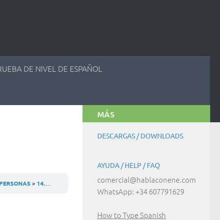
RUEBA DE NIVEL DE ESPAÑOL
MÁS
DESCARGAS / DOWNLOADS
AYUDA / HELP / FAQ
comercial@hablaconene.com
S PERSONAS
14.4 PRÁCTICAS DE COMUNICACIÓN
WhatsApp: +34 607791629
How to Type Spanish