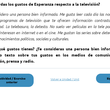
das los gustos de Esperanza respecto a la televisión?
dero una persona bien informada. Me gusta leer cada día las noti
 programas de televisión que te ofrecen información contras
ad. La telebasura, la detesto. No suelo ver películas en la tele po
nteresan en internet o en el cine. Me gustan las series sobre detec
ocimientos políticos, sociales y culturales.
qué gustos tienes?
¿Te consideras una persona bien info
o texto sobre tus gustos en los medios de comunic
ión, prensa y radio.
ctividad / Exercise
Si
Volver a Unidad / Unit
anterior