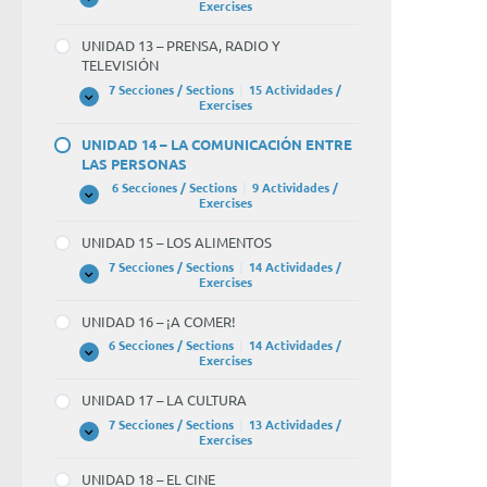
Y
UNIDAD
Expandir
Exercises
EL
12
TIEMPO
–
UNIDAD 13 – PRENSA, RADIO Y
LIBRE
¡NOS
TELEVISIÓN
VAMOS
DE
7 Secciones / Sections
|
15 Actividades /
FIESTA!
UNIDAD
Expandir
Exercises
13
–
UNIDAD 14 – LA COMUNICACIÓN ENTRE
PRENSA,
LAS PERSONAS
RADIO
Y
6 Secciones / Sections
|
9 Actividades /
TELEVISIÓN
UNIDAD
Expandir
Exercises
14
–
UNIDAD 15 – LOS ALIMENTOS
LA
COMUNICACIÓN
7 Secciones / Sections
|
14 Actividades /
ENTRE
UNIDAD
Expandir
Exercises
LAS
15
PERSONAS
–
UNIDAD 16 – ¡A COMER!
LOS
ALIMENTOS
6 Secciones / Sections
|
14 Actividades /
UNIDAD
Expandir
Exercises
16
–
UNIDAD 17 – LA CULTURA
¡A
COMER!
7 Secciones / Sections
|
13 Actividades /
UNIDAD
Expandir
Exercises
17
–
UNIDAD 18 – EL CINE
LA