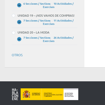
CULTURA
6 Secciones / Sections
|
10 Actividades /
UNIDAD
Expandir
Exercises
18
–
UNIDAD 19 – ¡NOS VAMOS DE COMPRAS!
EL
CINE
7 Secciones / Sections
|
11 Actividades /
UNIDAD
Expandir
Exercises
19
–
UNIDAD 20 – LA MODA
¡NOS
VAMOS
7 Secciones / Sections
|
26 Actividades /
DE
UNIDAD
Expandir
Exercises
COMPRAS!
20
–
LA
MODA
OTROS