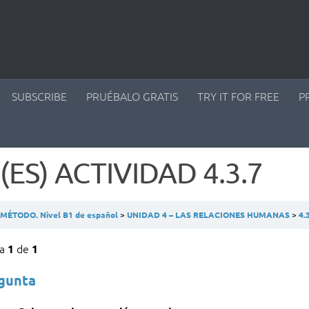
SUBSCRIBE
PRUÉBALO GRATIS
TRY IT FOR FREE
P
(ES) ACTIVIDAD 4.3.7
ÉTODO. Nivel B1 de español
UNIDAD 4 – LAS RELACIONES HUMANAS
4.3
ta
de
1
1
egunta