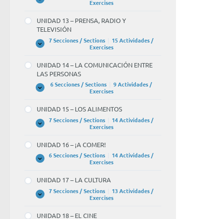
Y
UNIDAD
Expandir
Exercises
EL
12
TIEMPO
–
UNIDAD 13 – PRENSA, RADIO Y
LIBRE
¡NOS
TELEVISIÓN
VAMOS
DE
7 Secciones / Sections
|
15 Actividades /
FIESTA!
UNIDAD
Expandir
Exercises
13
–
UNIDAD 14 – LA COMUNICACIÓN ENTRE
PRENSA,
LAS PERSONAS
RADIO
Y
6 Secciones / Sections
|
9 Actividades /
TELEVISIÓN
UNIDAD
Expandir
Exercises
14
–
UNIDAD 15 – LOS ALIMENTOS
LA
COMUNICACIÓN
7 Secciones / Sections
|
14 Actividades /
ENTRE
UNIDAD
Expandir
Exercises
LAS
15
PERSONAS
–
UNIDAD 16 – ¡A COMER!
LOS
ALIMENTOS
6 Secciones / Sections
|
14 Actividades /
UNIDAD
Expandir
Exercises
16
–
UNIDAD 17 – LA CULTURA
¡A
COMER!
7 Secciones / Sections
|
13 Actividades /
UNIDAD
Expandir
Exercises
17
–
UNIDAD 18 – EL CINE
LA