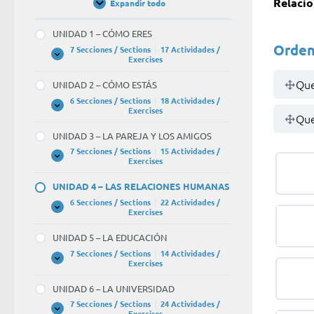
Relacio
Expandir todo
Unidades
/
Units
UNIDAD 1 – CÓMO ERES
Orden
7 Secciones / Sections
|
17 Actividades /
UNIDAD
Expandir
Exercises
1
–
Que
UNIDAD 2 – CÓMO ESTÁS
CÓMO
ERES
6 Secciones / Sections
|
18 Actividades /
UNIDAD
Expandir
Exercises
Que
2
–
UNIDAD 3 – LA PAREJA Y LOS AMIGOS
CÓMO
ESTÁS
7 Secciones / Sections
|
15 Actividades /
UNIDAD
Expandir
Exercises
3
–
UNIDAD 4 – LAS RELACIONES HUMANAS
LA
PAREJA
6 Secciones / Sections
|
22 Actividades /
Y
UNIDAD
Expandir
Exercises
LOS
4
AMIGOS
–
UNIDAD 5 – LA EDUCACIÓN
LAS
RELACIONES
7 Secciones / Sections
|
14 Actividades /
HUMANAS
UNIDAD
Expandir
Exercises
5
–
UNIDAD 6 – LA UNIVERSIDAD
LA
EDUCACIÓN
7 Secciones / Sections
|
24 Actividades /
UNIDAD
Expandir
Exercises