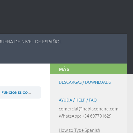
RUEBA DE NIVEL DE ESPAÑOL
MÁS
DESCARGAS / DOWNLOADS
 FUNCIONES COMUNICATIVAS
B1 (ES) ACTIVIDAD 4.3.7
AYUDA / HELP / FAQ
comercial@hablaconene.com
WhatsApp: +34 607791629
How to Type Spanish