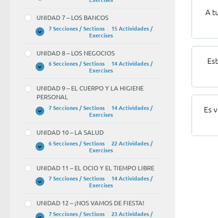
6
A t
–
UNIDAD 7 – LOS BANCOS
LA
UNIVERSIDAD
7 Secciones / Sections
|
15 Actividades /
UNIDAD
Expandir
Exercises
7
–
UNIDAD 8 – LOS NEGOCIOS
LOS
Est
BANCOS
6 Secciones / Sections
|
14 Actividades /
UNIDAD
Expandir
Exercises
8
–
UNIDAD 9 – EL CUERPO Y LA HIGIENE
LOS
PERSONAL
NEGOCIOS
Es 
7 Secciones / Sections
|
14 Actividades /
UNIDAD
Expandir
Exercises
9
–
UNIDAD 10 – LA SALUD
EL
CUERPO
6 Secciones / Sections
|
22 Actividades /
Y
UNIDAD
Expandir
Exercises
LA
10
HIGIENE
–
UNIDAD 11 – EL OCIO Y EL TIEMPO LIBRE
PERSONAL
LA
SALUD
7 Secciones / Sections
|
14 Actividades /
UNIDAD
Expandir
Exercises
11
–
UNIDAD 12 – ¡NOS VAMOS DE FIESTA!
EL
OCIO
7 Secciones / Sections
|
23 Actividades /