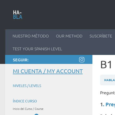
Saltar al contenido
NUESTRO MÉTODO
OUR METHOD
SUSCRÍBETE
TEST YOUR SPANISH LEVEL
SEGUIR:
B1 
MI CUENTA / MY ACCOUNT
HABLAM
NIVELES / LEVELS
Pregun
ÍNDICE CURSO
1
. Pr
Inicio del Curso / Course