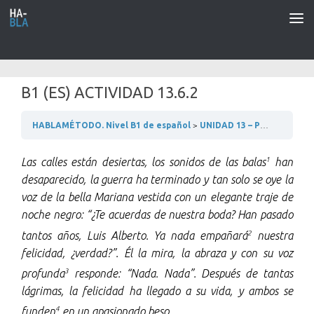
Saltar al contenido
B1 (ES) ACTIVIDAD 13.6.2
HABLAMÉTODO. Nivel B1 de español
UNIDAD 13 – PRENSA, RADIO Y TELEVISIÓN
1
Las calles están desiertas, los sonidos de las balas
han
desaparecido, la guerra ha terminado y tan solo se oye la
voz de la bella Mariana vestida con un elegante traje de
noche negro: “¿Te acuerdas de nuestra boda? Han pasado
2
tantos años, Luis Alberto. Ya nada empañará
nuestra
felicidad, ¿verdad?”. Él la mira, la abraza y con su voz
3
profunda
responde: “Nada. Nada”. Después de tantas
lágrimas, la felicidad ha llegado a su vida, y ambos se
4
funden
en un apasionado beso.