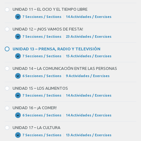
Y
10
LA
–
UNIDAD 11 – EL OCIO Y EL TIEMPO LIBRE
HIGIENE
LA
PERSONAL
SALUD
7 Secciones / Sections
|
14 Actividades / Exercises
UNIDAD
Expandir
11
–
UNIDAD 12 – ¡NOS VAMOS DE FIESTA!
EL
OCIO
7 Secciones / Sections
|
23 Actividades / Exercises
UNIDAD
Expandir
Y
12
EL
–
UNIDAD 13 – PRENSA, RADIO Y TELEVISIÓN
TIEMPO
¡NOS
LIBRE
VAMOS
7 Secciones / Sections
|
15 Actividades / Exercises
UNIDAD
Expandir
DE
13
FIESTA!
–
UNIDAD 14 – LA COMUNICACIÓN ENTRE LAS PERSONAS
PRENSA,
RADIO
6 Secciones / Sections
|
9 Actividades / Exercises
UNIDAD
Expandir
Y
14
TELEVISIÓN
–
UNIDAD 15 – LOS ALIMENTOS
LA
COMUNICACIÓN
7 Secciones / Sections
|
14 Actividades / Exercises
UNIDAD
Expandir
ENTRE
15
LAS
–
UNIDAD 16 – ¡A COMER!
PERSONAS
LOS
ALIMENTOS
6 Secciones / Sections
|
14 Actividades / Exercises
UNIDAD
Expandir
16
–
UNIDAD 17 – LA CULTURA
¡A
COMER!
7 Secciones / Sections
|
13 Actividades / Exercises
UNIDAD
Expandir