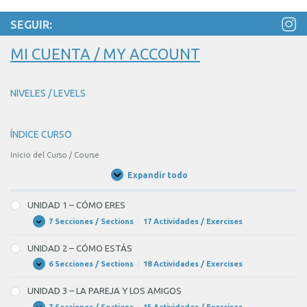
SEGUIR:
MI CUENTA / MY ACCOUNT
NIVELES / LEVELS
ÍNDICE CURSO
Inicio del Curso / Course
Expandir todo
Unidades
/
Units
UNIDAD 1 – CÓMO ERES
7 Secciones / Sections
|
17 Actividades / Exercises
UNIDAD
Expandir
1
–
UNIDAD 2 – CÓMO ESTÁS
CÓMO
ERES
6 Secciones / Sections
|
18 Actividades / Exercises
UNIDAD
Expandir
2
–
UNIDAD 3 – LA PAREJA Y LOS AMIGOS
CÓMO
ESTÁS
7 Secciones / Sections
|
15 Actividades / Exercises