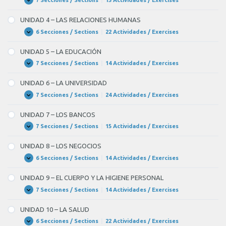
UNIDAD
Expandir
3
–
UNIDAD 4 – LAS RELACIONES HUMANAS
LA
PAREJA
6 Secciones / Sections
|
22 Actividades / Exercises
UNIDAD
Expandir
Y
4
LOS
–
UNIDAD 5 – LA EDUCACIÓN
AMIGOS
LAS
RELACIONES
7 Secciones / Sections
|
14 Actividades / Exercises
UNIDAD
Expandir
HUMANAS
5
–
UNIDAD 6 – LA UNIVERSIDAD
LA
EDUCACIÓN
7 Secciones / Sections
|
24 Actividades / Exercises
UNIDAD
Expandir
6
–
UNIDAD 7 – LOS BANCOS
LA
UNIVERSIDAD
7 Secciones / Sections
|
15 Actividades / Exercises
UNIDAD
Expandir
7
–
UNIDAD 8 – LOS NEGOCIOS
LOS
BANCOS
6 Secciones / Sections
|
14 Actividades / Exercises
UNIDAD
Expandir
8
–
UNIDAD 9 – EL CUERPO Y LA HIGIENE PERSONAL
LOS
NEGOCIOS
7 Secciones / Sections
|
14 Actividades / Exercises
UNIDAD
Expandir
9
–
UNIDAD 10 – LA SALUD
EL
CUERPO
6 Secciones / Sections
|
22 Actividades / Exercises
UNIDAD
Expandir