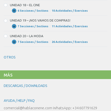
17
–
UNIDAD 18 – EL CINE
LA
CULTURA
6 Secciones / Sections
|
10 Actividades / Exercises
UNIDAD
Expandir
18
–
UNIDAD 19 – ¡NOS VAMOS DE COMPRAS!
EL
CINE
7 Secciones / Sections
|
11 Actividades / Exercises
UNIDAD
Expandir
19
–
UNIDAD 20 – LA MODA
¡NOS
VAMOS
7 Secciones / Sections
|
26 Actividades / Exercises
UNIDAD
Expandir
DE
20
COMPRAS!
–
LA
OTROS
MODA
MÁS
DESCARGAS / DOWNLOADS
AYUDA / HELP / FAQ
comercial@hablaconene.com WhatsApp: +34 607791629