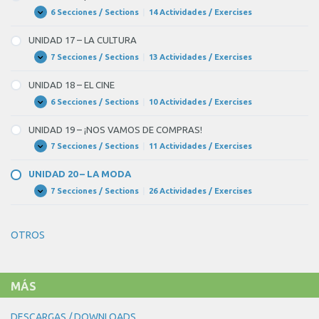
LOS
ALIMENTOS
6 Secciones / Sections
|
14 Actividades / Exercises
UNIDAD
Expandir
16
–
UNIDAD 17 – LA CULTURA
¡A
COMER!
7 Secciones / Sections
|
13 Actividades / Exercises
UNIDAD
Expandir
17
–
UNIDAD 18 – EL CINE
LA
CULTURA
6 Secciones / Sections
|
10 Actividades / Exercises
UNIDAD
Expandir
18
–
UNIDAD 19 – ¡NOS VAMOS DE COMPRAS!
EL
CINE
7 Secciones / Sections
|
11 Actividades / Exercises
UNIDAD
Expandir
19
–
UNIDAD 20 – LA MODA
¡NOS
VAMOS
7 Secciones / Sections
|
26 Actividades / Exercises
UNIDAD
Expandir
DE
20
COMPRAS!
–
LA
OTROS
MODA
MÁS
DESCARGAS / DOWNLOADS