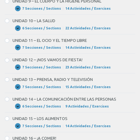
UNIDAD 9 – EL CUERPO Y LA HIGIENE PERSONAL
LOS
NEGOCIOS
7 Secciones / Sections
|
14 Actividades / Exercises
UNIDAD
Expandir
9
–
UNIDAD 10 – LA SALUD
EL
CUERPO
6 Secciones / Sections
|
22 Actividades / Exercises
UNIDAD
Expandir
Y
10
LA
–
UNIDAD 11 – EL OCIO Y EL TIEMPO LIBRE
HIGIENE
LA
PERSONAL
SALUD
7 Secciones / Sections
|
14 Actividades / Exercises
UNIDAD
Expandir
11
–
UNIDAD 12 – ¡NOS VAMOS DE FIESTA!
EL
OCIO
7 Secciones / Sections
|
23 Actividades / Exercises
UNIDAD
Expandir
Y
12
EL
–
UNIDAD 13 – PRENSA, RADIO Y TELEVISIÓN
TIEMPO
¡NOS
LIBRE
VAMOS
7 Secciones / Sections
|
15 Actividades / Exercises
UNIDAD
Expandir
DE
13
FIESTA!
–
UNIDAD 14 – LA COMUNICACIÓN ENTRE LAS PERSONAS
PRENSA,
RADIO
6 Secciones / Sections
|
9 Actividades / Exercises
UNIDAD
Expandir
Y
14
TELEVISIÓN
–
UNIDAD 15 – LOS ALIMENTOS
LA
COMUNICACIÓN
7 Secciones / Sections
|
14 Actividades / Exercises
UNIDAD
Expandir
ENTRE
15
LAS
–
UNIDAD 16 – ¡A COMER!
PERSONAS