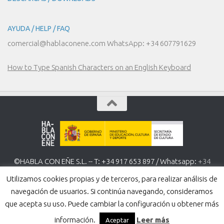
AYUDA / HELP / FAQ
comercial@hablaconene.com WhatsApp: +34 607791629
How to Type Spanish Characters on an English Keyboard
©HABLA CON EÑE S.L. -- T: +34 917 653 897 / Whatsapp:
+34
607 791 629
www.hablaconene.com
Utilizamos cookies propias y de terceros, para realizar análisis de
Política de Privacidad
-
Política de cookies
navegación de usuarios. Si continúa navegando, consideramos
que acepta su uso. Puede cambiar la configuración u obtener más
información.
Leer más
Aceptar