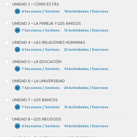
–
UNIDAD 2 – CÓMO ESTÁS
CÓMO
ERES
6 Secciones / Sections
|
18 Actividades / Exercises
UNIDAD
Expandir
2
–
UNIDAD 3 – LA PAREJA Y LOS AMIGOS
CÓMO
ESTÁS
7 Secciones / Sections
|
15 Actividades / Exercises
UNIDAD
Expandir
3
–
UNIDAD 4 – LAS RELACIONES HUMANAS
LA
PAREJA
6 Secciones / Sections
|
22 Actividades / Exercises
UNIDAD
Expandir
Y
4
LOS
–
UNIDAD 5 – LA EDUCACIÓN
AMIGOS
LAS
RELACIONES
7 Secciones / Sections
|
14 Actividades / Exercises
UNIDAD
Expandir
HUMANAS
5
–
UNIDAD 6 – LA UNIVERSIDAD
LA
EDUCACIÓN
7 Secciones / Sections
|
24 Actividades / Exercises
UNIDAD
Expandir
6
–
UNIDAD 7 – LOS BANCOS
LA
UNIVERSIDAD
7 Secciones / Sections
|
15 Actividades / Exercises
UNIDAD
Expandir
7
–
UNIDAD 8 – LOS NEGOCIOS
LOS
BANCOS
6 Secciones / Sections
|
14 Actividades / Exercises
UNIDAD
Expandir
8
–