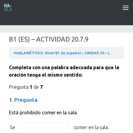
Saltar al contenido
B1 (ES) – ACTIVIDAD 20.7.9
HABLAMÉTODO. Nivel B1 de español
UNIDAD 20 – LA MODA
2
Completa con una palabra adecuada para que la
oración tenga el mismo sentido:
Pregunta
1
de
7
1
. Pregunta
Está prohibido comer en la sala.
Se
Fill
Se
comer en la sala.
BLANK
in