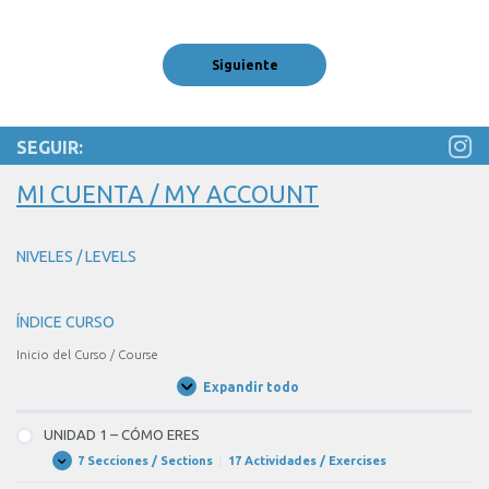
1
the
of
blank
1
1
comer
of
en
1
SEGUIR:
la
MI CUENTA / MY ACCOUNT
sala.
NIVELES / LEVELS
ÍNDICE CURSO
Inicio del Curso / Course
Expandir todo
Unidades
/
Units
UNIDAD 1 – CÓMO ERES
7 Secciones / Sections
|
17 Actividades / Exercises
UNIDAD
Expandir
1