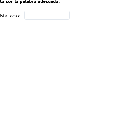
a con la palabra adecuada.
Fill
nista toca el
.
ta
in
the
blank
1
of
1