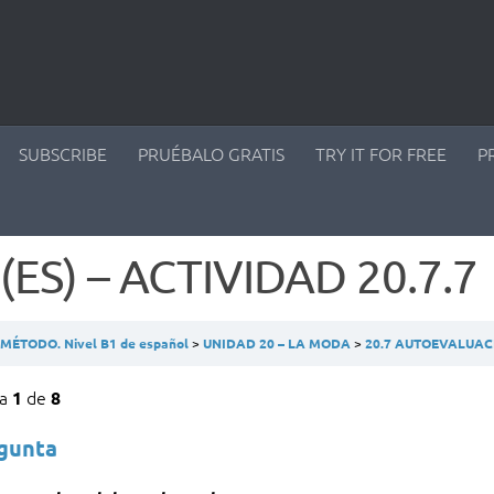
SUBSCRIBE
PRUÉBALO GRATIS
TRY IT FOR FREE
P
(ES) – ACTIVIDAD 20.7.7
ÉTODO. Nivel B1 de español
UNIDAD 20 – LA MODA
20.7 AUTOEVALUA
ta
de
1
8
egunta