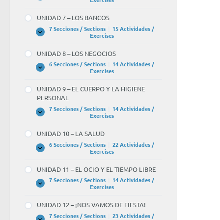
6
–
UNIDAD 7 – LOS BANCOS
LA
UNIVERSIDAD
7 Secciones / Sections
|
15 Actividades /
UNIDAD
Expandir
Exercises
7
–
UNIDAD 8 – LOS NEGOCIOS
LOS
BANCOS
6 Secciones / Sections
|
14 Actividades /
UNIDAD
Expandir
Exercises
8
–
UNIDAD 9 – EL CUERPO Y LA HIGIENE
LOS
PERSONAL
NEGOCIOS
7 Secciones / Sections
|
14 Actividades /
UNIDAD
Expandir
Exercises
9
–
UNIDAD 10 – LA SALUD
EL
CUERPO
6 Secciones / Sections
|
22 Actividades /
Y
UNIDAD
Expandir
Exercises
LA
10
HIGIENE
–
UNIDAD 11 – EL OCIO Y EL TIEMPO LIBRE
PERSONAL
LA
SALUD
7 Secciones / Sections
|
14 Actividades /
UNIDAD
Expandir
Exercises
11
–
UNIDAD 12 – ¡NOS VAMOS DE FIESTA!
EL
OCIO
7 Secciones / Sections
|
23 Actividades /