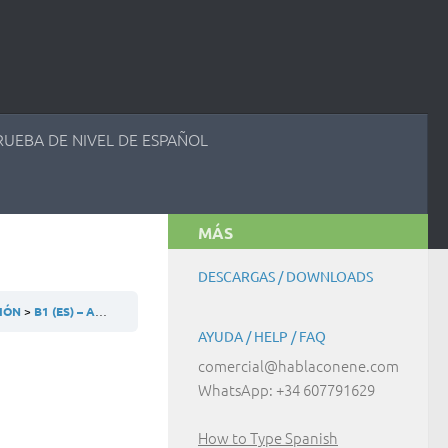
RUEBA DE NIVEL DE ESPAÑOL
MÁS
DESCARGAS / DOWNLOADS
CIÓN
B1 (ES) – ACTIVIDAD 20.7.7
AYUDA / HELP / FAQ
comercial@hablaconene.com
WhatsApp: +34 607791629
How to Type Spanish