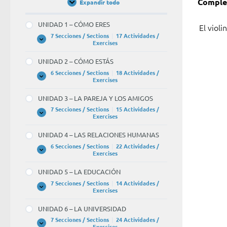
Complet
Expandir todo
Unidades
/
Units
El
UNIDAD 1 – CÓMO ERES
El violi
violinis
7 Secciones / Sections
|
17 Actividades /
UNIDAD
Expandir
Exercises
toca
1
–
el
UNIDAD 2 – CÓMO ESTÁS
CÓMO
ERES
6 Secciones / Sections
|
18 Actividades /
BLANK
UNIDAD
Expandir
Exercises
1
2
–
UNIDAD 3 – LA PAREJA Y LOS AMIGOS
of
CÓMO
ESTÁS
7 Secciones / Sections
|
15 Actividades /
1.
UNIDAD
Expandir
Exercises
3
–
UNIDAD 4 – LAS RELACIONES HUMANAS
LA
PAREJA
6 Secciones / Sections
|
22 Actividades /
Y
UNIDAD
Expandir
Exercises
LOS
4
AMIGOS
–
UNIDAD 5 – LA EDUCACIÓN
LAS
RELACIONES
7 Secciones / Sections
|
14 Actividades /
HUMANAS
UNIDAD
Expandir
Exercises
5
–
UNIDAD 6 – LA UNIVERSIDAD
LA
EDUCACIÓN
7 Secciones / Sections
|
24 Actividades /
UNIDAD
Expandir
Exercises