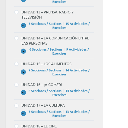
Y
UNIDAD
Expandir
Exercises
EL
12
TIEMPO
–
UNIDAD 13 – PRENSA, RADIO Y
LIBRE
¡NOS
TELEVISIÓN
VAMOS
DE
7 Secciones / Sections
|
15 Actividades /
FIESTA!
UNIDAD
Expandir
Exercises
13
–
UNIDAD 14 – LA COMUNICACIÓN ENTRE
PRENSA,
LAS PERSONAS
RADIO
Y
6 Secciones / Sections
|
9 Actividades /
TELEVISIÓN
UNIDAD
Expandir
Exercises
14
–
UNIDAD 15 – LOS ALIMENTOS
LA
COMUNICACIÓN
7 Secciones / Sections
|
14 Actividades /
ENTRE
UNIDAD
Expandir
Exercises
LAS
15
PERSONAS
–
UNIDAD 16 – ¡A COMER!
LOS
ALIMENTOS
6 Secciones / Sections
|
14 Actividades /
UNIDAD
Expandir
Exercises
16
–
UNIDAD 17 – LA CULTURA
¡A
COMER!
7 Secciones / Sections
|
13 Actividades /
UNIDAD
Expandir
Exercises
17
–
UNIDAD 18 – EL CINE
LA