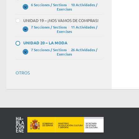
CULTURA
6 Secciones / Sections
|
10 Actividades /
UNIDAD
Expandir
Exercises
18
–
UNIDAD 19 – ¡NOS VAMOS DE COMPRAS!
EL
CINE
7 Secciones / Sections
|
11 Actividades /
UNIDAD
Expandir
Exercises
19
–
UNIDAD 20 – LA MODA
¡NOS
VAMOS
7 Secciones / Sections
|
26 Actividades /
DE
UNIDAD
Expandir
Exercises
COMPRAS!
20
–
LA
MODA
OTROS