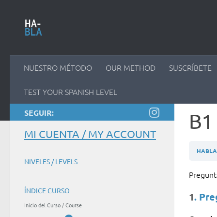
Saltar al contenido
NUESTRO MÉTODO
OUR METHOD
SUSCRÍBETE
TEST YOUR SPANISH LEVEL
SEGUIR:
B1 
MI CUENTA / MY ACCOUNT
HABLAM
NIVELES / LEVELS
Pregun
ÍNDICE CURSO
1
. Pr
Inicio del Curso / Course