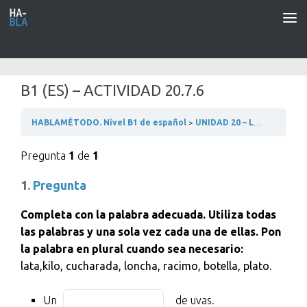
Saltar al contenido
B1 (ES) – ACTIVIDAD 20.7.6
HABLAMÉTODO. Nivel B1 de español
UNIDAD 20 – LA MODA
2
Pregunta
1
de
1
1
. Pregunta
Completa con la palabra adecuada. Utiliza todas
las palabras y una sola vez cada una de ellas. Pon
la palabra en plural cuando sea necesario:
lata,kilo, cucharada, loncha, racimo, botella, plato.
Un
Fill
Un
de uvas.