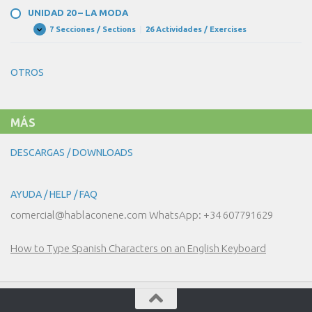
–
UNIDAD 20 – LA MODA
¡NOS
VAMOS
7 Secciones / Sections
|
26 Actividades / Exercises
UNIDAD
Expandir
DE
20
COMPRAS!
–
LA
OTROS
MODA
MÁS
DESCARGAS / DOWNLOADS
AYUDA / HELP / FAQ
comercial@hablaconene.com WhatsApp: +34 607791629
How to Type Spanish Characters on an English Keyboard