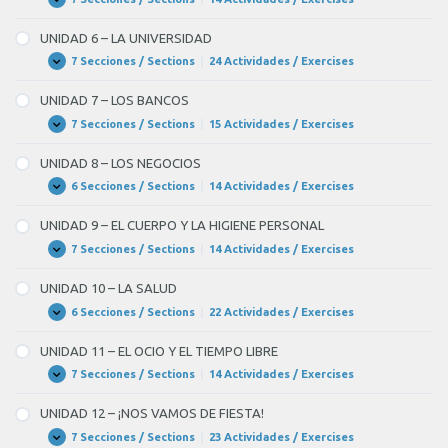
UNIDAD
Expandir
BLANK
HUMANAS
5
–
6
UNIDAD 6 – LA UNIVERSIDAD
LA
of
EDUCACIÓN
7 Secciones / Sections
|
24 Actividades / Exercises
UNIDAD
Expandir
6
7
–
UNIDAD 7 – LOS BANCOS
LA
de
UNIVERSIDAD
7 Secciones / Sections
|
15 Actividades / Exercises
UNIDAD
Expandir
aceite
7
–
de
UNIDAD 8 – LOS NEGOCIOS
LOS
oliva.
BANCOS
6 Secciones / Sections
|
14 Actividades / Exercises
UNIDAD
Expandir
8
Una
–
UNIDAD 9 – EL CUERPO Y LA HIGIENE PERSONAL
LOS
BLANK
NEGOCIOS
7 Secciones / Sections
|
14 Actividades / Exercises
UNIDAD
Expandir
7
9
–
of
UNIDAD 10 – LA SALUD
EL
7
CUERPO
6 Secciones / Sections
|
22 Actividades / Exercises
UNIDAD
Expandir
Y
10
de
LA
–
UNIDAD 11 – EL OCIO Y EL TIEMPO LIBRE
HIGIENE
atún.
LA
PERSONAL
SALUD
7 Secciones / Sections
|
14 Actividades / Exercises
UNIDAD
Expandir
11
–
UNIDAD 12 – ¡NOS VAMOS DE FIESTA!
EL
OCIO
7 Secciones / Sections
|
23 Actividades / Exercises
UNIDAD
Expandir