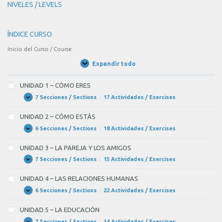
NIVELES / LEVELS
de
vino
tinto.
ÍNDICE CURSO
Un
Inicio del Curso / Course
BLANK
Expandir todo
4
Unidades
/
of
Units
UNIDAD 1 – CÓMO ERES
7
7 Secciones / Sections
|
17 Actividades / Exercises
UNIDAD
Expandir
de
1
–
espinacas.
UNIDAD 2 – CÓMO ESTÁS
CÓMO
Medio
ERES
6 Secciones / Sections
|
18 Actividades / Exercises
UNIDAD
Expandir
2
BLANK
–
UNIDAD 3 – LA PAREJA Y LOS AMIGOS
CÓMO
5
ESTÁS
7 Secciones / Sections
|
15 Actividades / Exercises
UNIDAD
Expandir
of
3
–
7
UNIDAD 4 – LAS RELACIONES HUMANAS
LA
de
PAREJA
6 Secciones / Sections
|
22 Actividades / Exercises
UNIDAD
Expandir
Y
4
gambas.
LOS
–
UNIDAD 5 – LA EDUCACIÓN
AMIGOS
LAS
Una
RELACIONES
7 Secciones / Sections
|
14 Actividades / Exercises