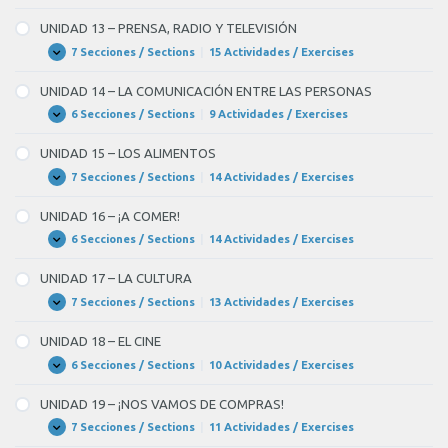
Y
12
EL
–
UNIDAD 13 – PRENSA, RADIO Y TELEVISIÓN
TIEMPO
¡NOS
LIBRE
VAMOS
7 Secciones / Sections
|
15 Actividades / Exercises
UNIDAD
Expandir
DE
13
FIESTA!
–
UNIDAD 14 – LA COMUNICACIÓN ENTRE LAS PERSONAS
PRENSA,
RADIO
6 Secciones / Sections
|
9 Actividades / Exercises
UNIDAD
Expandir
Y
14
TELEVISIÓN
–
UNIDAD 15 – LOS ALIMENTOS
LA
COMUNICACIÓN
7 Secciones / Sections
|
14 Actividades / Exercises
UNIDAD
Expandir
ENTRE
15
LAS
–
UNIDAD 16 – ¡A COMER!
PERSONAS
LOS
ALIMENTOS
6 Secciones / Sections
|
14 Actividades / Exercises
UNIDAD
Expandir
16
–
UNIDAD 17 – LA CULTURA
¡A
COMER!
7 Secciones / Sections
|
13 Actividades / Exercises
UNIDAD
Expandir
17
–
UNIDAD 18 – EL CINE
LA
CULTURA
6 Secciones / Sections
|
10 Actividades / Exercises
UNIDAD
Expandir
18
–
UNIDAD 19 – ¡NOS VAMOS DE COMPRAS!
EL
CINE
7 Secciones / Sections
|
11 Actividades / Exercises
UNIDAD
Expandir
19