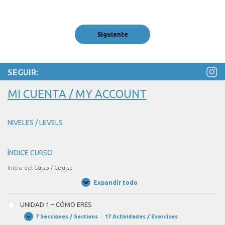
1
the
of
blank
1
1
poner
of
la
1
mesa
SEGUIR:
con
MI CUENTA / MY ACCOUNT
Rubén?
NIVELES / LEVELS
ÍNDICE CURSO
Inicio del Curso / Course
Expandir todo
Unidades
/
Units
UNIDAD 1 – CÓMO ERES
7 Secciones / Sections
|
17 Actividades / Exercises
UNIDAD
Expandir