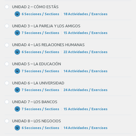
1
–
UNIDAD 2 – CÓMO ESTÁS
CÓMO
ERES
6 Secciones / Sections
|
18 Actividades / Exercises
UNIDAD
Expandir
2
–
UNIDAD 3 – LA PAREJA Y LOS AMIGOS
CÓMO
ESTÁS
7 Secciones / Sections
|
15 Actividades / Exercises
UNIDAD
Expandir
3
–
UNIDAD 4 – LAS RELACIONES HUMANAS
LA
PAREJA
6 Secciones / Sections
|
22 Actividades / Exercises
UNIDAD
Expandir
Y
4
LOS
–
UNIDAD 5 – LA EDUCACIÓN
AMIGOS
LAS
RELACIONES
7 Secciones / Sections
|
14 Actividades / Exercises
UNIDAD
Expandir
HUMANAS
5
–
UNIDAD 6 – LA UNIVERSIDAD
LA
EDUCACIÓN
7 Secciones / Sections
|
24 Actividades / Exercises
UNIDAD
Expandir
6
–
UNIDAD 7 – LOS BANCOS
LA
UNIVERSIDAD
7 Secciones / Sections
|
15 Actividades / Exercises
UNIDAD
Expandir
7
–
UNIDAD 8 – LOS NEGOCIOS
LOS
BANCOS
6 Secciones / Sections
|
14 Actividades / Exercises
UNIDAD
Expandir
8