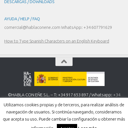
DESCARGAS / DOWNLOADS
AYUDA / HELP / FAQ
comercial@hablaconene.com WhatsApp: +34 607791629
How to Type Spanish Characters on an English Keyboard
©HABLA CON EÑE S.L. -- T: +34 917 653 897 / Whatsapp:
+34
607 791 629
www.hablaconene.com
Utilizamos cookies propias y de terceros, para realizar análisis de
Política de Privacidad
-
Política de cookies
navegación de usuarios. Si continúa navegando, consideramos
que acepta su uso. Puede cambiar la configuración u obtener más