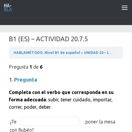
Saltar al contenido
B1 (ES) – ACTIVIDAD 20.7.5
HABLAMÉTODO. Nivel B1 de español
UNIDAD 20 – LA MODA
2
Pregunta
1
de
6
1
. Pregunta
Completa con el verbo que corresponda en su
forma adecuada
: subir, tener cuidado, importar,
correr, poder, deber.
¿Te
Fill
¿Te
poner la mesa
BLANK
in
con Rubén?