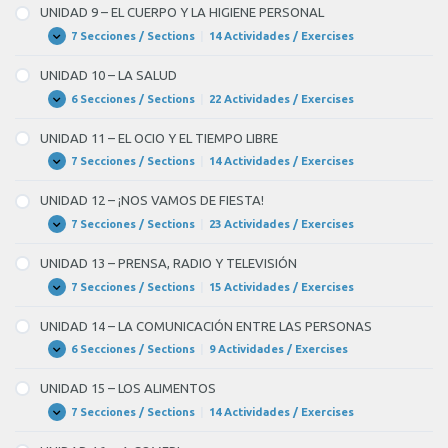
–
UNIDAD 9 – EL CUERPO Y LA HIGIENE PERSONAL
LOS
NEGOCIOS
7 Secciones / Sections
|
14 Actividades / Exercises
UNIDAD
Expandir
9
–
UNIDAD 10 – LA SALUD
EL
CUERPO
6 Secciones / Sections
|
22 Actividades / Exercises
UNIDAD
Expandir
Y
10
LA
–
UNIDAD 11 – EL OCIO Y EL TIEMPO LIBRE
HIGIENE
LA
PERSONAL
SALUD
7 Secciones / Sections
|
14 Actividades / Exercises
UNIDAD
Expandir
11
–
UNIDAD 12 – ¡NOS VAMOS DE FIESTA!
EL
OCIO
7 Secciones / Sections
|
23 Actividades / Exercises
UNIDAD
Expandir
Y
12
EL
–
UNIDAD 13 – PRENSA, RADIO Y TELEVISIÓN
TIEMPO
¡NOS
LIBRE
VAMOS
7 Secciones / Sections
|
15 Actividades / Exercises
UNIDAD
Expandir
DE
13
FIESTA!
–
UNIDAD 14 – LA COMUNICACIÓN ENTRE LAS PERSONAS
PRENSA,
RADIO
6 Secciones / Sections
|
9 Actividades / Exercises
UNIDAD
Expandir
Y
14
TELEVISIÓN
–
UNIDAD 15 – LOS ALIMENTOS
LA
COMUNICACIÓN
7 Secciones / Sections
|
14 Actividades / Exercises
UNIDAD
Expandir
ENTRE
15
LAS
–