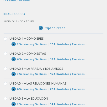
ÍNDICE CURSO
Inicio del Curso / Course
Expandir todo
Unidades
/
Units
UNIDAD 1 – CÓMO ERES
7 Secciones / Sections
|
17 Actividades / Exercises
UNIDAD
Expandir
1
–
UNIDAD 2 – CÓMO ESTÁS
CÓMO
ERES
6 Secciones / Sections
|
18 Actividades / Exercises
UNIDAD
Expandir
2
–
UNIDAD 3 – LA PAREJA Y LOS AMIGOS
CÓMO
ESTÁS
7 Secciones / Sections
|
15 Actividades / Exercises
UNIDAD
Expandir
3
–
UNIDAD 4 – LAS RELACIONES HUMANAS
LA
PAREJA
6 Secciones / Sections
|
22 Actividades / Exercises
UNIDAD
Expandir
Y
4
LOS
–
UNIDAD 5 – LA EDUCACIÓN
AMIGOS
LAS
RELACIONES
7 Secciones / Sections
|
14 Actividades / Exercises
UNIDAD
Expandir