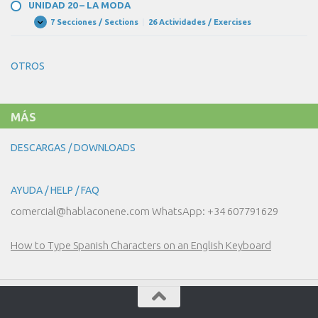
–
UNIDAD 20 – LA MODA
¡NOS
VAMOS
7 Secciones / Sections
|
26 Actividades / Exercises
UNIDAD
Expandir
DE
20
COMPRAS!
–
LA
OTROS
MODA
MÁS
DESCARGAS / DOWNLOADS
AYUDA / HELP / FAQ
comercial@hablaconene.com WhatsApp: +34 607791629
How to Type Spanish Characters on an English Keyboard