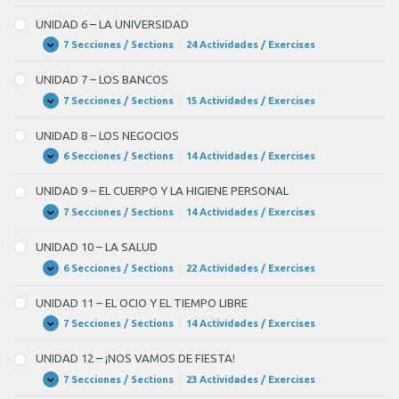
HUMANAS
5
–
UNIDAD 6 – LA UNIVERSIDAD
LA
EDUCACIÓN
7 Secciones / Sections
|
24 Actividades / Exercises
UNIDAD
Expandir
6
–
UNIDAD 7 – LOS BANCOS
LA
UNIVERSIDAD
7 Secciones / Sections
|
15 Actividades / Exercises
UNIDAD
Expandir
7
–
UNIDAD 8 – LOS NEGOCIOS
LOS
BANCOS
6 Secciones / Sections
|
14 Actividades / Exercises
UNIDAD
Expandir
8
–
UNIDAD 9 – EL CUERPO Y LA HIGIENE PERSONAL
LOS
NEGOCIOS
7 Secciones / Sections
|
14 Actividades / Exercises
UNIDAD
Expandir
9
–
UNIDAD 10 – LA SALUD
EL
CUERPO
6 Secciones / Sections
|
22 Actividades / Exercises
UNIDAD
Expandir
Y
10
LA
–
UNIDAD 11 – EL OCIO Y EL TIEMPO LIBRE
HIGIENE
LA
PERSONAL
SALUD
7 Secciones / Sections
|
14 Actividades / Exercises
UNIDAD
Expandir
11
–
UNIDAD 12 – ¡NOS VAMOS DE FIESTA!
EL
OCIO
7 Secciones / Sections
|
23 Actividades / Exercises
UNIDAD
Expandir
Y
12