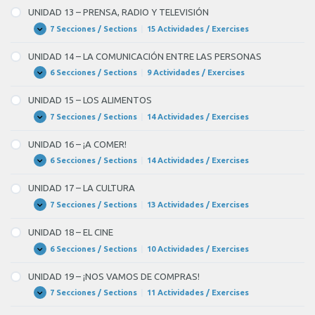
EL
–
UNIDAD 13 – PRENSA, RADIO Y TELEVISIÓN
TIEMPO
¡NOS
LIBRE
VAMOS
7 Secciones / Sections
|
15 Actividades / Exercises
UNIDAD
Expandir
DE
13
FIESTA!
–
UNIDAD 14 – LA COMUNICACIÓN ENTRE LAS PERSONAS
PRENSA,
RADIO
6 Secciones / Sections
|
9 Actividades / Exercises
UNIDAD
Expandir
Y
14
TELEVISIÓN
–
UNIDAD 15 – LOS ALIMENTOS
LA
COMUNICACIÓN
7 Secciones / Sections
|
14 Actividades / Exercises
UNIDAD
Expandir
ENTRE
15
LAS
–
UNIDAD 16 – ¡A COMER!
PERSONAS
LOS
ALIMENTOS
6 Secciones / Sections
|
14 Actividades / Exercises
UNIDAD
Expandir
16
–
UNIDAD 17 – LA CULTURA
¡A
COMER!
7 Secciones / Sections
|
13 Actividades / Exercises
UNIDAD
Expandir
17
–
UNIDAD 18 – EL CINE
LA
CULTURA
6 Secciones / Sections
|
10 Actividades / Exercises
UNIDAD
Expandir
18
–
UNIDAD 19 – ¡NOS VAMOS DE COMPRAS!
EL
CINE
7 Secciones / Sections
|
11 Actividades / Exercises
UNIDAD
Expandir
19