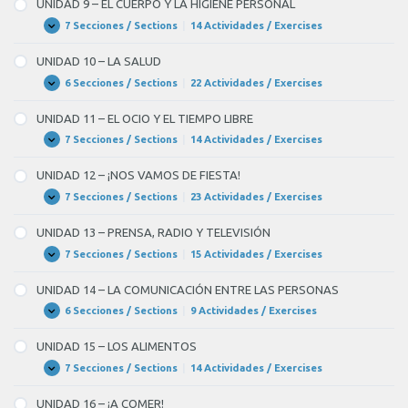
UNIDAD 9 – EL CUERPO Y LA HIGIENE PERSONAL
LOS
NEGOCIOS
7 Secciones / Sections
|
14 Actividades / Exercises
UNIDAD
Expandir
9
–
UNIDAD 10 – LA SALUD
EL
CUERPO
6 Secciones / Sections
|
22 Actividades / Exercises
UNIDAD
Expandir
Y
10
LA
–
UNIDAD 11 – EL OCIO Y EL TIEMPO LIBRE
HIGIENE
LA
PERSONAL
SALUD
7 Secciones / Sections
|
14 Actividades / Exercises
UNIDAD
Expandir
11
–
UNIDAD 12 – ¡NOS VAMOS DE FIESTA!
EL
OCIO
7 Secciones / Sections
|
23 Actividades / Exercises
UNIDAD
Expandir
Y
12
EL
–
UNIDAD 13 – PRENSA, RADIO Y TELEVISIÓN
TIEMPO
¡NOS
LIBRE
VAMOS
7 Secciones / Sections
|
15 Actividades / Exercises
UNIDAD
Expandir
DE
13
FIESTA!
–
UNIDAD 14 – LA COMUNICACIÓN ENTRE LAS PERSONAS
PRENSA,
RADIO
6 Secciones / Sections
|
9 Actividades / Exercises
UNIDAD
Expandir
Y
14
TELEVISIÓN
–
UNIDAD 15 – LOS ALIMENTOS
LA
COMUNICACIÓN
7 Secciones / Sections
|
14 Actividades / Exercises
UNIDAD
Expandir
ENTRE
15
LAS
–
UNIDAD 16 – ¡A COMER!
PERSONAS