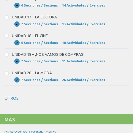
LOS
ALIMENTOS
6 Secciones / Sections
|
14 Actividades / Exercises
UNIDAD
Expandir
16
–
UNIDAD 17 – LA CULTURA
¡A
COMER!
7 Secciones / Sections
|
13 Actividades / Exercises
UNIDAD
Expandir
17
–
UNIDAD 18 – EL CINE
LA
CULTURA
6 Secciones / Sections
|
10 Actividades / Exercises
UNIDAD
Expandir
18
–
UNIDAD 19 – ¡NOS VAMOS DE COMPRAS!
EL
CINE
7 Secciones / Sections
|
11 Actividades / Exercises
UNIDAD
Expandir
19
–
UNIDAD 20 – LA MODA
¡NOS
VAMOS
7 Secciones / Sections
|
26 Actividades / Exercises
UNIDAD
Expandir
DE
20
COMPRAS!
–
LA
OTROS
MODA
MÁS
DESCARGAS / DOWNLOADS