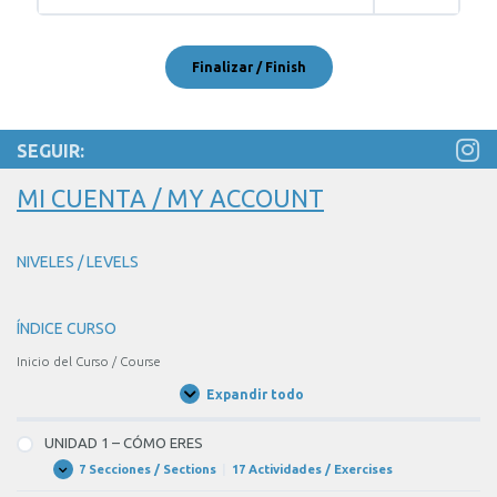
SEGUIR:
MI CUENTA / MY ACCOUNT
NIVELES / LEVELS
ÍNDICE CURSO
Inicio del Curso / Course
Expandir todo
Unidades
/
Units
UNIDAD 1 – CÓMO ERES
7 Secciones / Sections
|
17 Actividades / Exercises
UNIDAD
Expandir
1