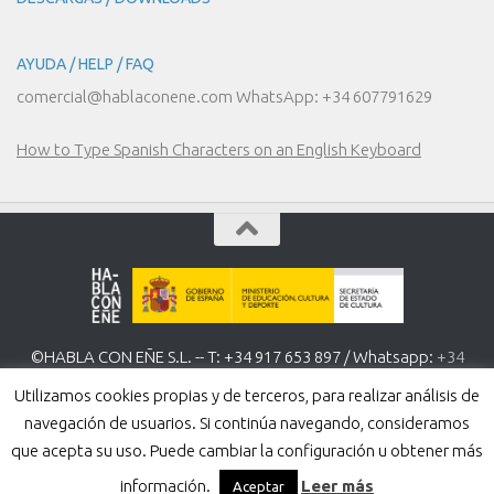
AYUDA / HELP / FAQ
comercial@hablaconene.com WhatsApp: +34 607791629
How to Type Spanish Characters on an English Keyboard
©HABLA CON EÑE S.L. -- T: +34 917 653 897 / Whatsapp:
+34
607 791 629
www.hablaconene.com
Utilizamos cookies propias y de terceros, para realizar análisis de
Política de Privacidad
-
Política de cookies
navegación de usuarios. Si continúa navegando, consideramos
que acepta su uso. Puede cambiar la configuración u obtener más
información.
Leer más
Aceptar