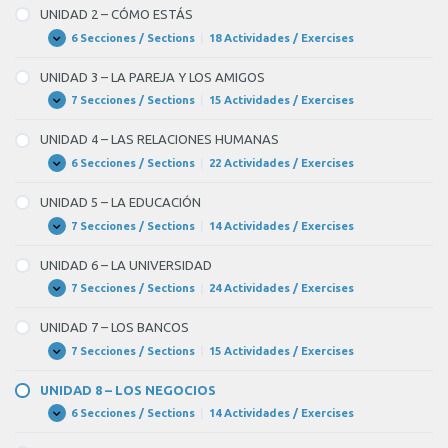
–
UNIDAD 2 – CÓMO ESTÁS
CÓMO
ERES
6 Secciones / Sections
|
18 Actividades / Exercises
UNIDAD
Expandir
2
–
UNIDAD 3 – LA PAREJA Y LOS AMIGOS
CÓMO
ESTÁS
7 Secciones / Sections
|
15 Actividades / Exercises
UNIDAD
Expandir
3
–
UNIDAD 4 – LAS RELACIONES HUMANAS
LA
PAREJA
6 Secciones / Sections
|
22 Actividades / Exercises
UNIDAD
Expandir
Y
4
LOS
–
UNIDAD 5 – LA EDUCACIÓN
AMIGOS
LAS
RELACIONES
7 Secciones / Sections
|
14 Actividades / Exercises
UNIDAD
Expandir
HUMANAS
5
–
UNIDAD 6 – LA UNIVERSIDAD
LA
EDUCACIÓN
7 Secciones / Sections
|
24 Actividades / Exercises
UNIDAD
Expandir
6
–
UNIDAD 7 – LOS BANCOS
LA
UNIVERSIDAD
7 Secciones / Sections
|
15 Actividades / Exercises
UNIDAD
Expandir
7
–
UNIDAD 8 – LOS NEGOCIOS
LOS
BANCOS
6 Secciones / Sections
|
14 Actividades / Exercises
UNIDAD
Expandir
8
–