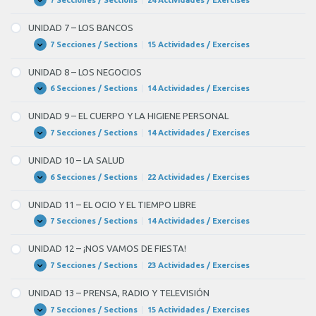
7 Secciones / Sections
|
24 Actividades / Exercises
UNIDAD
Expandir
6
–
UNIDAD 7 – LOS BANCOS
LA
UNIVERSIDAD
7 Secciones / Sections
|
15 Actividades / Exercises
UNIDAD
Expandir
7
–
UNIDAD 8 – LOS NEGOCIOS
LOS
BANCOS
6 Secciones / Sections
|
14 Actividades / Exercises
UNIDAD
Expandir
8
–
UNIDAD 9 – EL CUERPO Y LA HIGIENE PERSONAL
LOS
NEGOCIOS
7 Secciones / Sections
|
14 Actividades / Exercises
UNIDAD
Expandir
9
–
UNIDAD 10 – LA SALUD
EL
CUERPO
6 Secciones / Sections
|
22 Actividades / Exercises
UNIDAD
Expandir
Y
10
LA
–
UNIDAD 11 – EL OCIO Y EL TIEMPO LIBRE
HIGIENE
LA
PERSONAL
SALUD
7 Secciones / Sections
|
14 Actividades / Exercises
UNIDAD
Expandir
11
–
UNIDAD 12 – ¡NOS VAMOS DE FIESTA!
EL
OCIO
7 Secciones / Sections
|
23 Actividades / Exercises
UNIDAD
Expandir
Y
12
EL
–
UNIDAD 13 – PRENSA, RADIO Y TELEVISIÓN
TIEMPO
¡NOS
LIBRE
VAMOS
7 Secciones / Sections
|
15 Actividades / Exercises
UNIDAD
Expandir