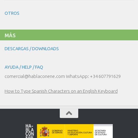
20
COMPRAS!
–
LA
OTROS
MODA
MÁS
DESCARGAS / DOWNLOADS
AYUDA / HELP / FAQ
comercial@hablaconene.com WhatsApp: +34 607791629
How to Type Spanish Characters on an English Keyboard