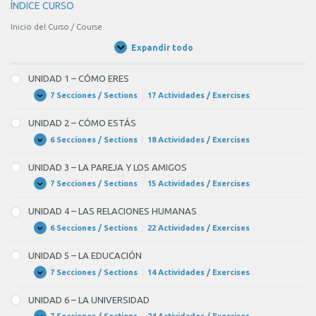
ÍNDICE CURSO
Inicio del Curso / Course
Expandir todo
Unidades
/
Units
UNIDAD 1 – CÓMO ERES
7 Secciones / Sections
|
17 Actividades / Exercises
UNIDAD
Expandir
1
–
UNIDAD 2 – CÓMO ESTÁS
CÓMO
ERES
6 Secciones / Sections
|
18 Actividades / Exercises
UNIDAD
Expandir
2
–
UNIDAD 3 – LA PAREJA Y LOS AMIGOS
CÓMO
ESTÁS
7 Secciones / Sections
|
15 Actividades / Exercises
UNIDAD
Expandir
3
–
UNIDAD 4 – LAS RELACIONES HUMANAS
LA
PAREJA
6 Secciones / Sections
|
22 Actividades / Exercises
UNIDAD
Expandir
Y
4
LOS
–
UNIDAD 5 – LA EDUCACIÓN
AMIGOS
LAS
RELACIONES
7 Secciones / Sections
|
14 Actividades / Exercises
UNIDAD
Expandir
HUMANAS
5
–
UNIDAD 6 – LA UNIVERSIDAD
LA
EDUCACIÓN