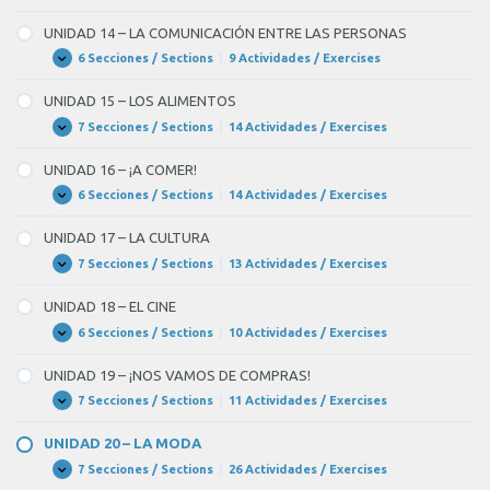
DE
13
FIESTA!
–
UNIDAD 14 – LA COMUNICACIÓN ENTRE LAS PERSONAS
PRENSA,
RADIO
6 Secciones / Sections
|
9 Actividades / Exercises
UNIDAD
Expandir
Y
14
TELEVISIÓN
–
UNIDAD 15 – LOS ALIMENTOS
LA
COMUNICACIÓN
7 Secciones / Sections
|
14 Actividades / Exercises
UNIDAD
Expandir
ENTRE
15
LAS
–
UNIDAD 16 – ¡A COMER!
PERSONAS
LOS
ALIMENTOS
6 Secciones / Sections
|
14 Actividades / Exercises
UNIDAD
Expandir
16
–
UNIDAD 17 – LA CULTURA
¡A
COMER!
7 Secciones / Sections
|
13 Actividades / Exercises
UNIDAD
Expandir
17
–
UNIDAD 18 – EL CINE
LA
CULTURA
6 Secciones / Sections
|
10 Actividades / Exercises
UNIDAD
Expandir
18
–
UNIDAD 19 – ¡NOS VAMOS DE COMPRAS!
EL
CINE
7 Secciones / Sections
|
11 Actividades / Exercises
UNIDAD
Expandir
19
–
UNIDAD 20 – LA MODA
¡NOS
VAMOS
7 Secciones / Sections
|
26 Actividades / Exercises
UNIDAD
Expandir
DE