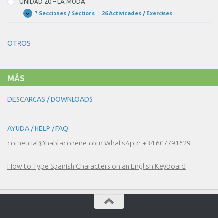
UNIDAD 20 – LA MODA
¡NOS
VAMOS
7 Secciones / Sections
|
26 Actividades / Exercises
UNIDAD
Expandir
DE
20
COMPRAS!
–
LA
OTROS
MODA
MÁS
DESCARGAS / DOWNLOADS
AYUDA / HELP / FAQ
comercial@hablaconene.com WhatsApp: +34 607791629
How to Type Spanish Characters on an English Keyboard