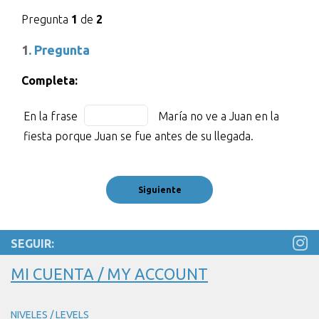
Pregunta
1
de
2
1
. Pregunta
Completa:
En
Fill
En la frase
María no ve a Juan en la
la
in
fiesta porque Juan se fue antes de su llegada.
frase
the
BLANK
blank
1
1
of
of
1
1
María
SEGUIR:
no
MI CUENTA / MY ACCOUNT
ve
a
Juan
NIVELES / LEVELS