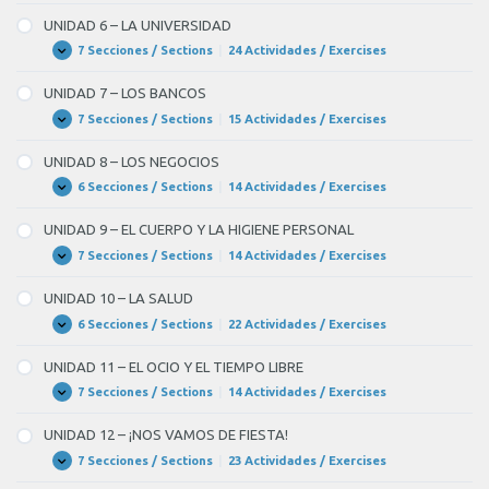
5
–
UNIDAD 6 – LA UNIVERSIDAD
LA
EDUCACIÓN
7 Secciones / Sections
|
24 Actividades / Exercises
UNIDAD
Expandir
6
–
UNIDAD 7 – LOS BANCOS
LA
UNIVERSIDAD
7 Secciones / Sections
|
15 Actividades / Exercises
UNIDAD
Expandir
7
–
UNIDAD 8 – LOS NEGOCIOS
LOS
BANCOS
6 Secciones / Sections
|
14 Actividades / Exercises
UNIDAD
Expandir
8
–
UNIDAD 9 – EL CUERPO Y LA HIGIENE PERSONAL
LOS
NEGOCIOS
7 Secciones / Sections
|
14 Actividades / Exercises
UNIDAD
Expandir
9
–
UNIDAD 10 – LA SALUD
EL
CUERPO
6 Secciones / Sections
|
22 Actividades / Exercises
UNIDAD
Expandir
Y
10
LA
–
UNIDAD 11 – EL OCIO Y EL TIEMPO LIBRE
HIGIENE
LA
PERSONAL
SALUD
7 Secciones / Sections
|
14 Actividades / Exercises
UNIDAD
Expandir
11
–
UNIDAD 12 – ¡NOS VAMOS DE FIESTA!
EL
OCIO
7 Secciones / Sections
|
23 Actividades / Exercises
UNIDAD
Expandir
Y
12