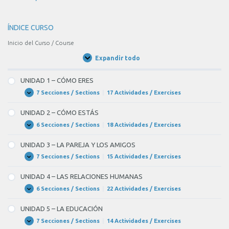
en
la
ÍNDICE CURSO
fiesta
porque
Inicio del Curso / Course
Juan
Expandir todo
Unidades
se
/
Units
fue
UNIDAD 1 – CÓMO ERES
antes
7 Secciones / Sections
|
17 Actividades / Exercises
UNIDAD
Expandir
1
de
–
UNIDAD 2 – CÓMO ESTÁS
CÓMO
su
ERES
6 Secciones / Sections
|
18 Actividades / Exercises
UNIDAD
Expandir
llegada.
2
–
UNIDAD 3 – LA PAREJA Y LOS AMIGOS
CÓMO
ESTÁS
7 Secciones / Sections
|
15 Actividades / Exercises
UNIDAD
Expandir
3
–
UNIDAD 4 – LAS RELACIONES HUMANAS
LA
PAREJA
6 Secciones / Sections
|
22 Actividades / Exercises
UNIDAD
Expandir
Y
4
LOS
–
UNIDAD 5 – LA EDUCACIÓN
AMIGOS
LAS
RELACIONES
7 Secciones / Sections
|
14 Actividades / Exercises
UNIDAD
Expandir
HUMANAS