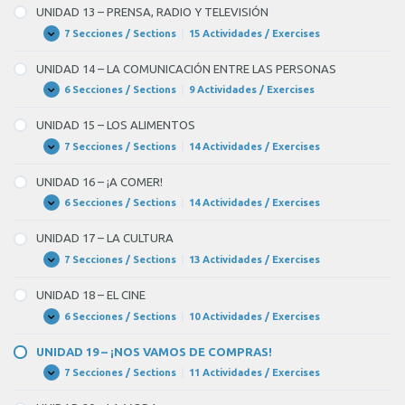
EL
–
UNIDAD 13 – PRENSA, RADIO Y TELEVISIÓN
TIEMPO
¡NOS
LIBRE
VAMOS
7 Secciones / Sections
|
15 Actividades / Exercises
UNIDAD
Expandir
DE
13
FIESTA!
–
UNIDAD 14 – LA COMUNICACIÓN ENTRE LAS PERSONAS
PRENSA,
RADIO
6 Secciones / Sections
|
9 Actividades / Exercises
UNIDAD
Expandir
Y
14
TELEVISIÓN
–
UNIDAD 15 – LOS ALIMENTOS
LA
COMUNICACIÓN
7 Secciones / Sections
|
14 Actividades / Exercises
UNIDAD
Expandir
ENTRE
15
LAS
–
UNIDAD 16 – ¡A COMER!
PERSONAS
LOS
ALIMENTOS
6 Secciones / Sections
|
14 Actividades / Exercises
UNIDAD
Expandir
16
–
UNIDAD 17 – LA CULTURA
¡A
COMER!
7 Secciones / Sections
|
13 Actividades / Exercises
UNIDAD
Expandir
17
–
UNIDAD 18 – EL CINE
LA
CULTURA
6 Secciones / Sections
|
10 Actividades / Exercises
UNIDAD
Expandir
18
–
UNIDAD 19 – ¡NOS VAMOS DE COMPRAS!
EL
CINE
7 Secciones / Sections
|
11 Actividades / Exercises
UNIDAD
Expandir
19
–