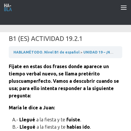
Saltar al contenido
B1 (ES) ACTIVIDAD 19.2.1
HABLAMÉTODO. Nivel B1 de español
UNIDAD 19 – ¡NOS VAMOS DE COMPRAS!
Fíjate en estas dos frases donde aparece un
tiempo verbal nuevo, se llama pretérito
pluscuamperfecto. Vamos a descubrir cuando se
usa; para ello intenta responder a la siguiente
pregunta:
María le dice a Juan:
A.-
Llegué
a la fiesta y te
fuiste
.
B.-
Llegué
a la fiesta y te
habías ido
.