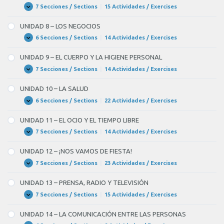
UNIVERSIDAD
7 Secciones / Sections
|
15 Actividades / Exercises
UNIDAD
Expandir
7
–
UNIDAD 8 – LOS NEGOCIOS
LOS
BANCOS
6 Secciones / Sections
|
14 Actividades / Exercises
UNIDAD
Expandir
8
–
UNIDAD 9 – EL CUERPO Y LA HIGIENE PERSONAL
LOS
NEGOCIOS
7 Secciones / Sections
|
14 Actividades / Exercises
UNIDAD
Expandir
9
–
UNIDAD 10 – LA SALUD
EL
CUERPO
6 Secciones / Sections
|
22 Actividades / Exercises
UNIDAD
Expandir
Y
10
LA
–
UNIDAD 11 – EL OCIO Y EL TIEMPO LIBRE
HIGIENE
LA
PERSONAL
SALUD
7 Secciones / Sections
|
14 Actividades / Exercises
UNIDAD
Expandir
11
–
UNIDAD 12 – ¡NOS VAMOS DE FIESTA!
EL
OCIO
7 Secciones / Sections
|
23 Actividades / Exercises
UNIDAD
Expandir
Y
12
EL
–
UNIDAD 13 – PRENSA, RADIO Y TELEVISIÓN
TIEMPO
¡NOS
LIBRE
VAMOS
7 Secciones / Sections
|
15 Actividades / Exercises
UNIDAD
Expandir
DE
13
FIESTA!
–
UNIDAD 14 – LA COMUNICACIÓN ENTRE LAS PERSONAS
PRENSA,