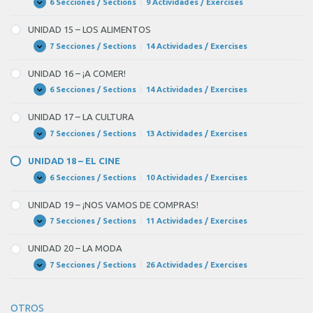
RADIO
6 Secciones / Sections
|
9 Actividades / Exercises
UNIDAD
Expandir
Y
14
TELEVISIÓN
–
UNIDAD 15 – LOS ALIMENTOS
LA
COMUNICACIÓN
7 Secciones / Sections
|
14 Actividades / Exercises
UNIDAD
Expandir
ENTRE
15
LAS
–
UNIDAD 16 – ¡A COMER!
PERSONAS
LOS
ALIMENTOS
6 Secciones / Sections
|
14 Actividades / Exercises
UNIDAD
Expandir
16
–
UNIDAD 17 – LA CULTURA
¡A
COMER!
7 Secciones / Sections
|
13 Actividades / Exercises
UNIDAD
Expandir
17
–
UNIDAD 18 – EL CINE
LA
CULTURA
6 Secciones / Sections
|
10 Actividades / Exercises
UNIDAD
Expandir
18
–
UNIDAD 19 – ¡NOS VAMOS DE COMPRAS!
EL
CINE
7 Secciones / Sections
|
11 Actividades / Exercises
UNIDAD
Expandir
19
–
UNIDAD 20 – LA MODA
¡NOS
VAMOS
7 Secciones / Sections
|
26 Actividades / Exercises
UNIDAD
Expandir
DE
20
COMPRAS!
–
LA
OTROS
MODA