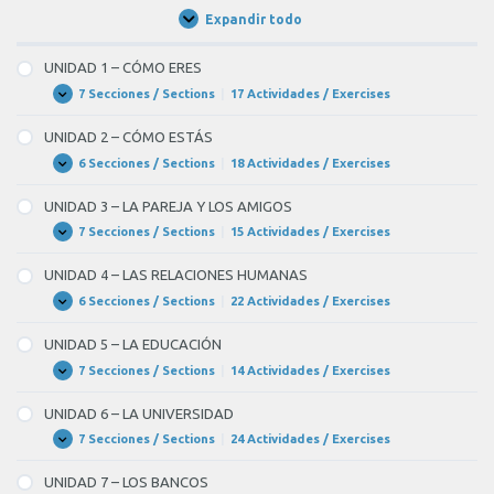
Expandir todo
Unidades
/
Units
UNIDAD 1 – CÓMO ERES
7 Secciones / Sections
|
17 Actividades / Exercises
UNIDAD
Expandir
1
–
UNIDAD 2 – CÓMO ESTÁS
CÓMO
ERES
6 Secciones / Sections
|
18 Actividades / Exercises
UNIDAD
Expandir
2
–
UNIDAD 3 – LA PAREJA Y LOS AMIGOS
CÓMO
ESTÁS
7 Secciones / Sections
|
15 Actividades / Exercises
UNIDAD
Expandir
3
–
UNIDAD 4 – LAS RELACIONES HUMANAS
LA
PAREJA
6 Secciones / Sections
|
22 Actividades / Exercises
UNIDAD
Expandir
Y
4
LOS
–
UNIDAD 5 – LA EDUCACIÓN
AMIGOS
LAS
RELACIONES
7 Secciones / Sections
|
14 Actividades / Exercises
UNIDAD
Expandir
HUMANAS
5
–
UNIDAD 6 – LA UNIVERSIDAD
LA
EDUCACIÓN
7 Secciones / Sections
|
24 Actividades / Exercises
UNIDAD
Expandir
6
–
UNIDAD 7 – LOS BANCOS
LA