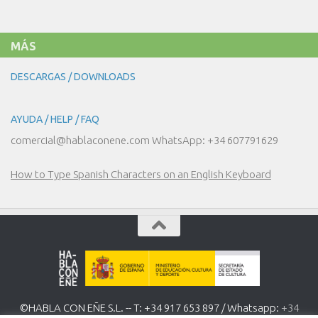
MÁS
DESCARGAS / DOWNLOADS
AYUDA / HELP / FAQ
comercial@hablaconene.com WhatsApp: +34 607791629
How to Type Spanish Characters on an English Keyboard
©HABLA CON EÑE S.L. -- T: +34 917 653 897 / Whatsapp:
+34