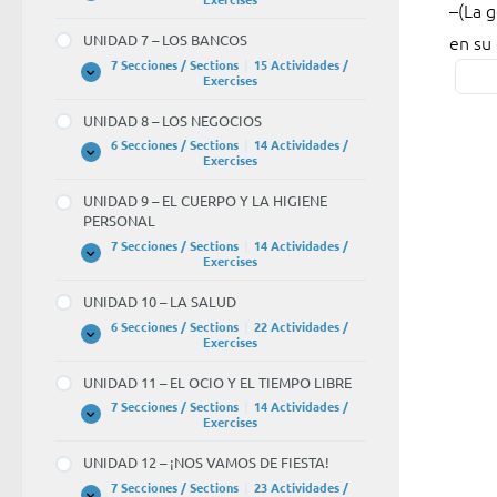
–(La 
–
6
–
en su 
UNIDAD 7 – LOS BANCOS
¿Por
LA
UNIVERSIDAD
7 Secciones / Sections
|
15 Actividades /
qué
UNIDAD
Expandir
Exercises
7
escrib
–
UNIDAD 8 – LOS NEGOCIOS
novel
LOS
BANCOS
6 Secciones / Sections
|
14 Actividades /
policí
UNIDAD
Expandir
Exercises
8
–
–
UNIDAD 9 – EL CUERPO Y LA HIGIENE
LOS
(Gana
PERSONAL
NEGOCIOS
dinero
7 Secciones / Sections
|
14 Actividades /
UNIDAD
Expandir
Exercises
BLAN
9
2
–
UNIDAD 10 – LA SALUD
EL
of
CUERPO
6 Secciones / Sections
|
22 Actividades /
Y
UNIDAD
Expandir
Exercises
7
LA
10
HIGIENE
–
y
UNIDAD 11 – EL OCIO Y EL TIEMPO LIBRE
PERSONAL
LA
(mis
SALUD
7 Secciones / Sections
|
14 Actividades /
UNIDAD
Expandir
Exercises
hijos
11
–
tener)
UNIDAD 12 – ¡NOS VAMOS DE FIESTA!
EL
OCIO
BLAN
7 Secciones / Sections
|
23 Actividades /