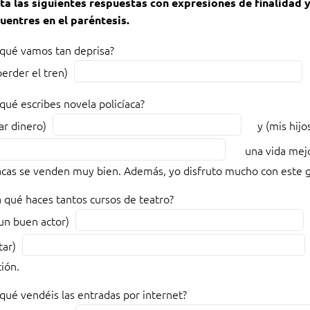
a las siguientes respuestas con expresiones de finalidad y
uentres en el paréntesis.
 qué vamos tan deprisa?
Fill
perder el tren)
in
s
the
qué escribes novela policíaca?
blank
Fill
ar dinero)
y (mis hijo
a?
1
in
una vida mejo
of
the
íacas se venden muy bien. Además, yo disfruto mucho con este 
7
blank
r
2
a qué haces tantos cursos de teatro?
of
Fill
 un buen actor)
7
in
K
Fill
tar)
the
in
ión.
blank
the
4
blank
qué vendéis las entradas por internet?
of
5