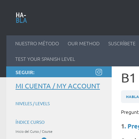
Saltar al contenido
NUESTRO MÉTODO
OUR METHOD
SUSCRÍBETE
TEST YOUR SPANISH LEVEL
SEGUIR:
B1 
MI CUENTA / MY ACCOUNT
HABLAM
NIVELES / LEVELS
Pregun
ÍNDICE CURSO
1
. Pr
Inicio del Curso / Course