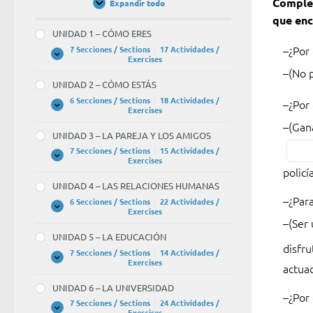
Complet
Expandir todo
Unidades
/
que enc
Units
UNIDAD 1 – CÓMO ERES
–
–¿Por
7 Secciones / Sections
|
17 Actividades /
UNIDAD
Expandir
Exercises
¿Por
1
–(No 
–
qué
UNIDAD 2 – CÓMO ESTÁS
CÓMO
ERES
6 Secciones / Sections
|
18 Actividades /
vamo
–¿Por 
UNIDAD
Expandir
Exercises
tan
2
–(Gan
–
UNIDAD 3 – LA PAREJA Y LOS AMIGOS
depris
CÓMO
ESTÁS
7 Secciones / Sections
|
15 Actividades /
–
UNIDAD
Expandir
Exercises
3
(No
polic
–
UNIDAD 4 – LAS RELACIONES HUMANAS
perde
LA
PAREJA
–¿Par
6 Secciones / Sections
|
22 Actividades /
el
Y
UNIDAD
Expandir
Exercises
LOS
4
–(Ser
tren)
AMIGOS
–
UNIDAD 5 – LA EDUCACIÓN
LAS
BLAN
disfru
RELACIONES
7 Secciones / Sections
|
14 Actividades /
1
HUMANAS
UNIDAD
Expandir
Exercises
actuac
5
of
–
UNIDAD 6 – LA UNIVERSIDAD
LA
7.
–¿Por 
EDUCACIÓN
7 Secciones / Sections
|
24 Actividades /
UNIDAD
Expandir
Exercises