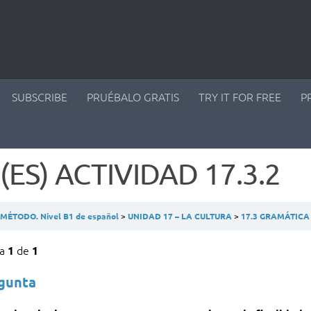
SUBSCRIBE
PRUÉBALO GRATIS
TRY IT FOR FREE
P
(ES) ACTIVIDAD 17.3.2
ÉTODO. Nivel B1 de español
UNIDAD 17 – LA CULTURA
17.3 GRAMÁTIC
ta
de
1
1
egunta