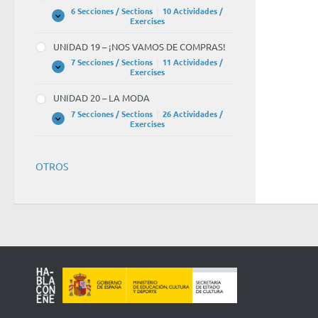
CULTURA
6 Secciones / Sections
|
10 Actividades /
este
UNIDAD
Expandir
Exercises
géner
18
–
UNIDAD 19 – ¡NOS VAMOS DE COMPRAS!
EL
–
CINE
7 Secciones / Sections
|
11 Actividades /
UNIDAD
Expandir
Exercises
¿Para
19
–
qué
UNIDAD 20 – LA MODA
¡NOS
VAMOS
haces
7 Secciones / Sections
|
26 Actividades /
DE
UNIDAD
Expandir
Exercises
tanto
COMPRAS!
20
–
curso
LA
MODA
de
OTROS
teatro
–
(Ser
un
buen
actor)
BLAN
4