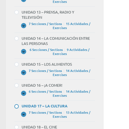
Y
UNIDAD
Expandir
Exercises
3
EL
12
TIEMPO
–
of
UNIDAD 13 – PRENSA, RADIO Y
LIBRE
¡NOS
TELEVISIÓN
VAMOS
7
DE
7 Secciones / Sections
|
15 Actividades /
FIESTA!
una
UNIDAD
Expandir
Exercises
13
vida
–
UNIDAD 14 – LA COMUNICACIÓN ENTRE
PRENSA,
mejor
LAS PERSONAS
RADIO
Las
Y
6 Secciones / Sections
|
9 Actividades /
TELEVISIÓN
UNIDAD
Expandir
Exercises
novel
14
–
policí
UNIDAD 15 – LOS ALIMENTOS
LA
se
COMUNICACIÓN
7 Secciones / Sections
|
14 Actividades /
ENTRE
UNIDAD
Expandir
Exercises
vend
LAS
15
PERSONAS
–
muy
UNIDAD 16 – ¡A COMER!
LOS
bien.
ALIMENTOS
6 Secciones / Sections
|
14 Actividades /
UNIDAD
Expandir
Exercises
Ademá
16
–
yo
UNIDAD 17 – LA CULTURA
¡A
COMER!
disfru
7 Secciones / Sections
|
13 Actividades /
UNIDAD
Expandir
Exercises
much
17
–
con
UNIDAD 18 – EL CINE
LA