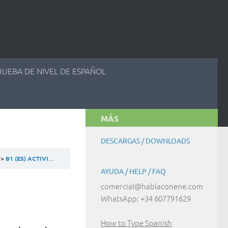
RUEBA DE NIVEL DE ESPAÑOL
MÁS
DESCARGAS / DOWNLOADS
A
B1 (ES) ACTIVIDAD 17.3.2
AYUDA / HELP / FAQ
comercial@hablaconene.com
WhatsApp: +34 607791629
How to Type Spanish