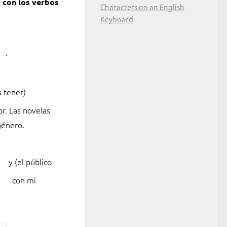
 con los verbos
Characters on an English
Keyboard
.
Fill
s tener)
in
r. Las novelas
the
género.
blank
3
of
y (el público
7
con mi