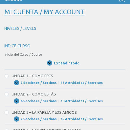
MI CUENTA / MY ACCOUNT
NIVELES / LEVELS
ÍNDICE CURSO
Inicio del Curso / Course
Expandir todo
Unidades
/
Units
UNIDAD 1 – CÓMO ERES
7 Secciones / Sections
|
17 Actividades / Exercises
UNIDAD
Expandir
1
–
UNIDAD 2 – CÓMO ESTÁS
CÓMO
ERES
6 Secciones / Sections
|
18 Actividades / Exercises
UNIDAD
Expandir
2
–
UNIDAD 3 – LA PAREJA Y LOS AMIGOS
CÓMO
ESTÁS
7 Secciones / Sections
|
15 Actividades / Exercises
UNIDAD
Expandir
3
–