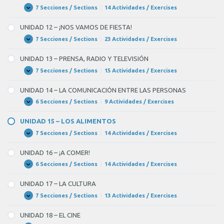
LA
PERSONAL
SALUD
7 Secciones / Sections
|
14 Actividades / Exercises
UNIDAD
Expandir
11
–
UNIDAD 12 – ¡NOS VAMOS DE FIESTA!
EL
OCIO
7 Secciones / Sections
|
23 Actividades / Exercises
UNIDAD
Expandir
Y
12
EL
–
UNIDAD 13 – PRENSA, RADIO Y TELEVISIÓN
TIEMPO
¡NOS
LIBRE
VAMOS
7 Secciones / Sections
|
15 Actividades / Exercises
UNIDAD
Expandir
DE
13
FIESTA!
–
UNIDAD 14 – LA COMUNICACIÓN ENTRE LAS PERSONAS
PRENSA,
RADIO
6 Secciones / Sections
|
9 Actividades / Exercises
UNIDAD
Expandir
Y
14
TELEVISIÓN
–
UNIDAD 15 – LOS ALIMENTOS
LA
COMUNICACIÓN
7 Secciones / Sections
|
14 Actividades / Exercises
UNIDAD
Expandir
ENTRE
15
LAS
–
UNIDAD 16 – ¡A COMER!
PERSONAS
LOS
ALIMENTOS
6 Secciones / Sections
|
14 Actividades / Exercises
UNIDAD
Expandir
16
–
UNIDAD 17 – LA CULTURA
¡A
COMER!
7 Secciones / Sections
|
13 Actividades / Exercises
UNIDAD
Expandir
17
–
UNIDAD 18 – EL CINE
LA