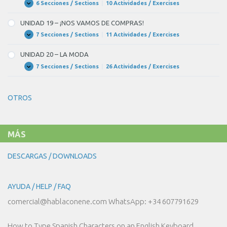
CULTURA
6 Secciones / Sections
|
10 Actividades / Exercises
UNIDAD
Expandir
18
–
UNIDAD 19 – ¡NOS VAMOS DE COMPRAS!
EL
CINE
7 Secciones / Sections
|
11 Actividades / Exercises
UNIDAD
Expandir
19
–
UNIDAD 20 – LA MODA
¡NOS
VAMOS
7 Secciones / Sections
|
26 Actividades / Exercises
UNIDAD
Expandir
DE
20
COMPRAS!
–
LA
OTROS
MODA
MÁS
DESCARGAS / DOWNLOADS
AYUDA / HELP / FAQ
comercial@hablaconene.com WhatsApp: +34 607791629
How to Type Spanish Characters on an English Keyboard