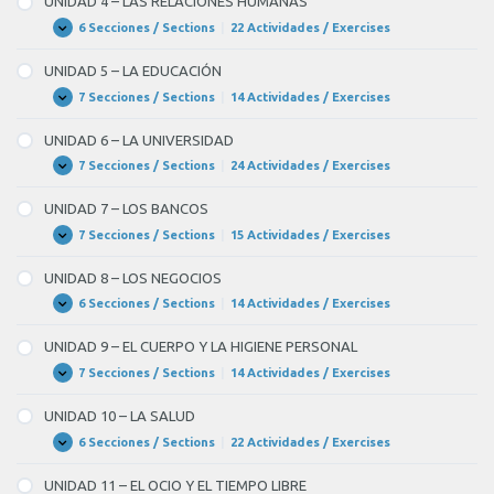
UNIDAD 4 – LAS RELACIONES HUMANAS
LA
PAREJA
6 Secciones / Sections
|
22 Actividades / Exercises
UNIDAD
Expandir
Y
4
LOS
–
UNIDAD 5 – LA EDUCACIÓN
AMIGOS
LAS
RELACIONES
7 Secciones / Sections
|
14 Actividades / Exercises
UNIDAD
Expandir
HUMANAS
5
–
UNIDAD 6 – LA UNIVERSIDAD
LA
EDUCACIÓN
7 Secciones / Sections
|
24 Actividades / Exercises
UNIDAD
Expandir
6
–
UNIDAD 7 – LOS BANCOS
LA
UNIVERSIDAD
7 Secciones / Sections
|
15 Actividades / Exercises
UNIDAD
Expandir
7
–
UNIDAD 8 – LOS NEGOCIOS
LOS
BANCOS
6 Secciones / Sections
|
14 Actividades / Exercises
UNIDAD
Expandir
8
–
UNIDAD 9 – EL CUERPO Y LA HIGIENE PERSONAL
LOS
NEGOCIOS
7 Secciones / Sections
|
14 Actividades / Exercises
UNIDAD
Expandir
9
–
UNIDAD 10 – LA SALUD
EL
CUERPO
6 Secciones / Sections
|
22 Actividades / Exercises
UNIDAD
Expandir
Y
10
LA
–
UNIDAD 11 – EL OCIO Y EL TIEMPO LIBRE
HIGIENE