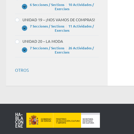
CULTURA
6 Secciones / Sections
|
10 Actividades /
UNIDAD
Expandir
Exercises
18
–
UNIDAD 19 – ¡NOS VAMOS DE COMPRAS!
EL
CINE
7 Secciones / Sections
|
11 Actividades /
UNIDAD
Expandir
Exercises
19
–
UNIDAD 20 – LA MODA
¡NOS
VAMOS
7 Secciones / Sections
|
26 Actividades /
DE
UNIDAD
Expandir
Exercises
COMPRAS!
20
–
LA
MODA
OTROS