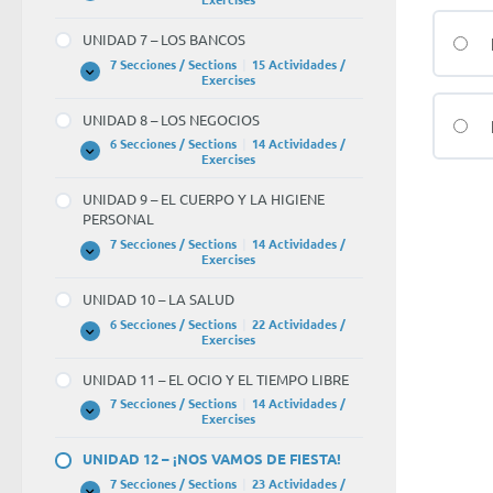
6
–
UNIDAD 7 – LOS BANCOS
LA
UNIVERSIDAD
7 Secciones / Sections
|
15 Actividades /
UNIDAD
Expandir
Exercises
7
–
UNIDAD 8 – LOS NEGOCIOS
LOS
BANCOS
6 Secciones / Sections
|
14 Actividades /
UNIDAD
Expandir
Exercises
8
–
UNIDAD 9 – EL CUERPO Y LA HIGIENE
LOS
PERSONAL
NEGOCIOS
7 Secciones / Sections
|
14 Actividades /
UNIDAD
Expandir
Exercises
9
–
UNIDAD 10 – LA SALUD
EL
CUERPO
6 Secciones / Sections
|
22 Actividades /
Y
UNIDAD
Expandir
Exercises
LA
10
HIGIENE
–
UNIDAD 11 – EL OCIO Y EL TIEMPO LIBRE
PERSONAL
LA
SALUD
7 Secciones / Sections
|
14 Actividades /
UNIDAD
Expandir
Exercises
11
–
UNIDAD 12 – ¡NOS VAMOS DE FIESTA!
EL
OCIO
7 Secciones / Sections
|
23 Actividades /