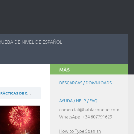
RUEBA DE NIVEL DE ESPAÑOL
MÁS
DESCARGAS / DOWNLOADS
CTICAS DE COMUNICACIÓN
B1 (ES) ACTIVIDAD 12.4.1
AYUDA / HELP / FAQ
comercial@hablaconene.com
WhatsApp: +34 607791629
How to Type Spanish