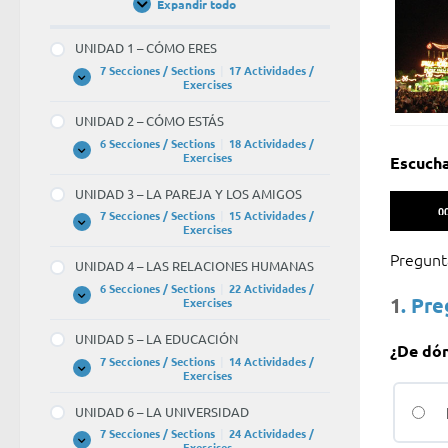
Expandir todo
Unidades
/
Units
UNIDAD 1 – CÓMO ERES
7 Secciones / Sections
|
17 Actividades /
UNIDAD
Expandir
Exercises
1
–
UNIDAD 2 – CÓMO ESTÁS
CÓMO
ERES
6 Secciones / Sections
|
18 Actividades /
UNIDAD
Expandir
Exercises
Escucha
2
–
UNIDAD 3 – LA PAREJA Y LOS AMIGOS
CÓMO
Reprodu
ESTÁS
0
7 Secciones / Sections
|
15 Actividades /
de
UNIDAD
Expandir
Exercises
3
audio
–
Pregun
UNIDAD 4 – LAS RELACIONES HUMANAS
LA
PAREJA
6 Secciones / Sections
|
22 Actividades /
Y
1
. Pr
UNIDAD
Expandir
Exercises
LOS
4
AMIGOS
–
UNIDAD 5 – LA EDUCACIÓN
LAS
¿De dón
RELACIONES
7 Secciones / Sections
|
14 Actividades /
HUMANAS
UNIDAD
Expandir
Exercises
5
–
UNIDAD 6 – LA UNIVERSIDAD
LA
EDUCACIÓN
7 Secciones / Sections
|
24 Actividades /
UNIDAD
Expandir
Exercises