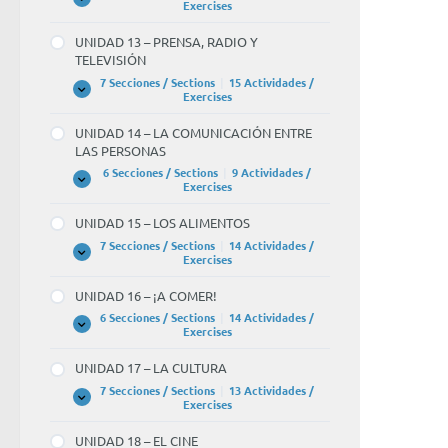
Y
UNIDAD
Expandir
Exercises
EL
12
TIEMPO
–
UNIDAD 13 – PRENSA, RADIO Y
LIBRE
¡NOS
TELEVISIÓN
VAMOS
DE
7 Secciones / Sections
|
15 Actividades /
FIESTA!
UNIDAD
Expandir
Exercises
13
–
UNIDAD 14 – LA COMUNICACIÓN ENTRE
PRENSA,
LAS PERSONAS
RADIO
Y
6 Secciones / Sections
|
9 Actividades /
TELEVISIÓN
UNIDAD
Expandir
Exercises
14
–
UNIDAD 15 – LOS ALIMENTOS
LA
COMUNICACIÓN
7 Secciones / Sections
|
14 Actividades /
ENTRE
UNIDAD
Expandir
Exercises
LAS
15
PERSONAS
–
UNIDAD 16 – ¡A COMER!
LOS
ALIMENTOS
6 Secciones / Sections
|
14 Actividades /
UNIDAD
Expandir
Exercises
16
–
UNIDAD 17 – LA CULTURA
¡A
COMER!
7 Secciones / Sections
|
13 Actividades /
UNIDAD
Expandir
Exercises
17
–
UNIDAD 18 – EL CINE
LA