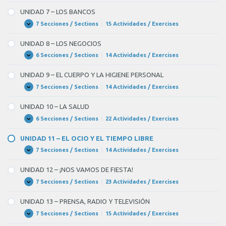
6
Vamos
–
UNIDAD 7 – LOS BANCOS
LA
BLANK
UNIVERSIDAD
7 Secciones / Sections
|
15 Actividades / Exercises
UNIDAD
Expandir
3
7
–
of
UNIDAD 8 – LOS NEGOCIOS
LOS
BANCOS
4
6 Secciones / Sections
|
14 Actividades / Exercises
UNIDAD
Expandir
8
ellos
–
UNIDAD 9 – EL CUERPO Y LA HIGIENE PERSONAL
LOS
dicen
NEGOCIOS
7 Secciones / Sections
|
14 Actividades / Exercises
UNIDAD
Expandir
BLANK
9
–
4
UNIDAD 10 – LA SALUD
EL
CUERPO
of
6 Secciones / Sections
|
22 Actividades / Exercises
UNIDAD
Expandir
Y
10
4
LA
–
UNIDAD 11 – EL OCIO Y EL TIEMPO LIBRE
HIGIENE
LA
ellos
PERSONAL
SALUD
7 Secciones / Sections
|
14 Actividades / Exercises
UNIDAD
Expandir
se
11
–
conocen
UNIDAD 12 – ¡NOS VAMOS DE FIESTA!
EL
OCIO
todos
7 Secciones / Sections
|
23 Actividades / Exercises
UNIDAD
Expandir
Y
12
los
EL
–
UNIDAD 13 – PRENSA, RADIO Y TELEVISIÓN
TIEMPO
¡NOS
sitios
LIBRE
VAMOS
7 Secciones / Sections
|
15 Actividades / Exercises
UNIDAD
Expandir
de
DE
13