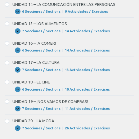
FIESTA!
–
marcha
UNIDAD 14 – LA COMUNICACIÓN ENTRE LAS PERSONAS
PRENSA,
que
RADIO
6 Secciones / Sections
|
9 Actividades / Exercises
UNIDAD
Expandir
Y
14
están
TELEVISIÓN
–
UNIDAD 15 – LOS ALIMENTOS
LA
de
COMUNICACIÓN
7 Secciones / Sections
|
14 Actividades / Exercises
UNIDAD
Expandir
moda.
ENTRE
15
LAS
–
UNIDAD 16 – ¡A COMER!
PERSONAS
LOS
ALIMENTOS
6 Secciones / Sections
|
14 Actividades / Exercises
UNIDAD
Expandir
16
–
UNIDAD 17 – LA CULTURA
¡A
COMER!
7 Secciones / Sections
|
13 Actividades / Exercises
UNIDAD
Expandir
17
–
UNIDAD 18 – EL CINE
LA
CULTURA
6 Secciones / Sections
|
10 Actividades / Exercises
UNIDAD
Expandir
18
–
UNIDAD 19 – ¡NOS VAMOS DE COMPRAS!
EL
CINE
7 Secciones / Sections
|
11 Actividades / Exercises
UNIDAD
Expandir
19
–
UNIDAD 20 – LA MODA
¡NOS
VAMOS
7 Secciones / Sections
|
26 Actividades / Exercises
UNIDAD
Expandir
DE
20
COMPRAS!
–