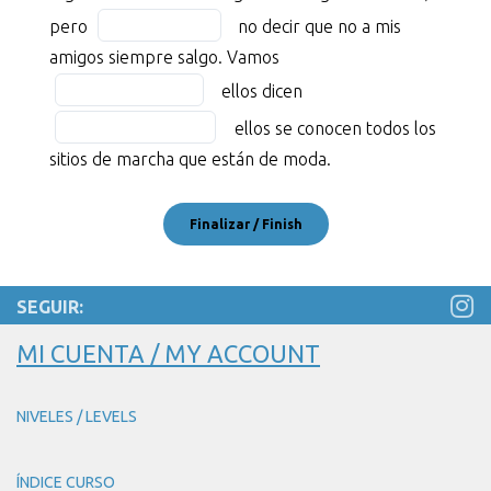
4
blank
Fill
pero
no decir que no a mis
trabajo
1
in
Fill
amigos siempre salgo. Vamos
mucho
of
the
in
Fill
durante
4
ellos dicen
blank
the
in
toda
2
ellos se conocen todos los
blank
the
la
of
sitios de marcha que están de moda.
3
blank
semana,
4
of
4
los
4
of
sábados
4
me
gusta
SEGUIR:
salir
de
MI CUENTA / MY ACCOUNT
marcha.
Algunos
NIVELES / LEVELS
sábados
no
tengo
ÍNDICE CURSO