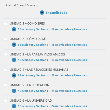
muchas
Inicio del Curso / Course
ganas
Expandir todo
Unidades
de
/
salir,
Units
UNIDAD 1 – CÓMO ERES
pero
7 Secciones / Sections
|
17 Actividades / Exercises
UNIDAD
Expandir
BLANK
1
–
2
UNIDAD 2 – CÓMO ESTÁS
CÓMO
ERES
6 Secciones / Sections
|
18 Actividades / Exercises
of
UNIDAD
Expandir
2
4
–
UNIDAD 3 – LA PAREJA Y LOS AMIGOS
CÓMO
no
ESTÁS
7 Secciones / Sections
|
15 Actividades / Exercises
UNIDAD
Expandir
decir
3
–
que
UNIDAD 4 – LAS RELACIONES HUMANAS
LA
PAREJA
6 Secciones / Sections
|
22 Actividades / Exercises
no
UNIDAD
Expandir
Y
4
a
LOS
–
UNIDAD 5 – LA EDUCACIÓN
AMIGOS
LAS
mis
RELACIONES
7 Secciones / Sections
|
14 Actividades / Exercises
UNIDAD
Expandir
amigos
HUMANAS
5
–
siempre
UNIDAD 6 – LA UNIVERSIDAD
LA
EDUCACIÓN
salgo.
7 Secciones / Sections
|
24 Actividades / Exercises
UNIDAD
Expandir