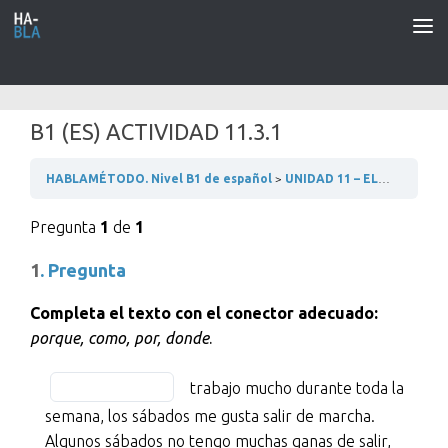
Saltar al contenido
B1 (ES) ACTIVIDAD 11.3.1
HABLAMÉTODO. Nivel B1 de español
UNIDAD 11 – EL OCIO Y EL TIEMPO LIBRE
Pregunta
1
de
1
1
. Pregunta
Completa el texto con el conector adecuado:
porque, como, por, donde
.
BLANK
Fill
trabajo mucho durante toda la
1
in
semana, los sábados me gusta salir de marcha.
of
the
Algunos sábados no tengo muchas ganas de salir,