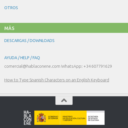
LA
OTROS
MODA
MÁS
DESCARGAS / DOWNLOADS
AYUDA / HELP / FAQ
comercial@hablaconene.com WhatsApp: +34 607791629
How to Type Spanish Characters on an English Keyboard