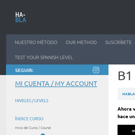
Saltar al contenido
NUESTRO MÉTODO
OUR METHOD
SUSCRÍBETE
TEST YOUR SPANISH LEVEL
SEGUIR:
B1 
MI CUENTA / MY ACCOUNT
HABLAM
NIVELES / LEVELS
Ahora v
hace un
ÍNDICE CURSO
Reprodu
Inicio del Curso / Course
0