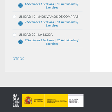
CULTURA
6 Secciones / Sections
|
10 Actividades /
UNIDAD
Expandir
Exercises
18
–
UNIDAD 19 – ¡NOS VAMOS DE COMPRAS!
EL
CINE
7 Secciones / Sections
|
11 Actividades /
UNIDAD
Expandir
Exercises
19
–
UNIDAD 20 – LA MODA
¡NOS
VAMOS
7 Secciones / Sections
|
26 Actividades /
DE
UNIDAD
Expandir
Exercises
COMPRAS!
20
–
LA
MODA
OTROS