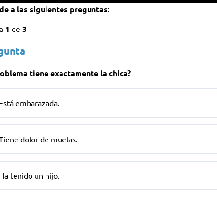
e a las siguientes preguntas:
ta
de
1
3
egunta
oblema tiene exactamente la chica?
Está embarazada.
Tiene dolor de muelas.
Ha tenido un hijo.