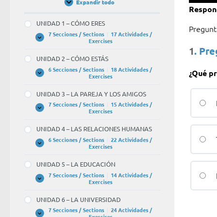
de
Expandir todo
Unidades
Respond
audio
/
Units
UNIDAD 1 – CÓMO ERES
Pregun
7 Secciones / Sections
|
17 Actividades /
UNIDAD
Expandir
Exercises
1
1
. Pr
–
UNIDAD 2 – CÓMO ESTÁS
CÓMO
ERES
6 Secciones / Sections
|
18 Actividades /
¿Qué pr
UNIDAD
Expandir
Exercises
2
–
UNIDAD 3 – LA PAREJA Y LOS AMIGOS
CÓMO
ESTÁS
7 Secciones / Sections
|
15 Actividades /
UNIDAD
Expandir
Exercises
3
–
UNIDAD 4 – LAS RELACIONES HUMANAS
LA
PAREJA
6 Secciones / Sections
|
22 Actividades /
Y
UNIDAD
Expandir
Exercises
LOS
4
AMIGOS
–
UNIDAD 5 – LA EDUCACIÓN
LAS
RELACIONES
7 Secciones / Sections
|
14 Actividades /
HUMANAS
UNIDAD
Expandir
Exercises
5
–
UNIDAD 6 – LA UNIVERSIDAD
LA
EDUCACIÓN
7 Secciones / Sections
|
24 Actividades /
UNIDAD
Expandir
Exercises