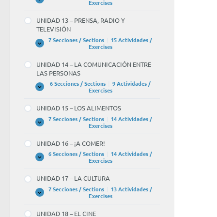
Y
UNIDAD
Expandir
Exercises
EL
12
TIEMPO
–
UNIDAD 13 – PRENSA, RADIO Y
LIBRE
¡NOS
TELEVISIÓN
VAMOS
DE
7 Secciones / Sections
|
15 Actividades /
FIESTA!
UNIDAD
Expandir
Exercises
13
–
UNIDAD 14 – LA COMUNICACIÓN ENTRE
PRENSA,
LAS PERSONAS
RADIO
Y
6 Secciones / Sections
|
9 Actividades /
TELEVISIÓN
UNIDAD
Expandir
Exercises
14
–
UNIDAD 15 – LOS ALIMENTOS
LA
COMUNICACIÓN
7 Secciones / Sections
|
14 Actividades /
ENTRE
UNIDAD
Expandir
Exercises
LAS
15
PERSONAS
–
UNIDAD 16 – ¡A COMER!
LOS
ALIMENTOS
6 Secciones / Sections
|
14 Actividades /
UNIDAD
Expandir
Exercises
16
–
UNIDAD 17 – LA CULTURA
¡A
COMER!
7 Secciones / Sections
|
13 Actividades /
UNIDAD
Expandir
Exercises
17
–
UNIDAD 18 – EL CINE
LA