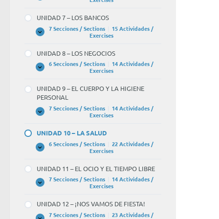
6
–
UNIDAD 7 – LOS BANCOS
LA
UNIVERSIDAD
7 Secciones / Sections
|
15 Actividades /
UNIDAD
Expandir
Exercises
7
–
UNIDAD 8 – LOS NEGOCIOS
LOS
BANCOS
6 Secciones / Sections
|
14 Actividades /
UNIDAD
Expandir
Exercises
8
–
UNIDAD 9 – EL CUERPO Y LA HIGIENE
LOS
PERSONAL
NEGOCIOS
7 Secciones / Sections
|
14 Actividades /
UNIDAD
Expandir
Exercises
9
–
UNIDAD 10 – LA SALUD
EL
CUERPO
6 Secciones / Sections
|
22 Actividades /
Y
UNIDAD
Expandir
Exercises
LA
10
HIGIENE
–
UNIDAD 11 – EL OCIO Y EL TIEMPO LIBRE
PERSONAL
LA
SALUD
7 Secciones / Sections
|
14 Actividades /
UNIDAD
Expandir
Exercises
11
–
UNIDAD 12 – ¡NOS VAMOS DE FIESTA!
EL
OCIO
7 Secciones / Sections
|
23 Actividades /