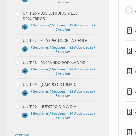
UNIT
Expandir
Exercises
25
–
UNIT 26 – LOS ESTUDIOS Y LOS
NOS
RECUERDOS
VAMOS
DE
7 Secciones / Sections
|
19 Actividades /
VIAJE
UNIT
Expandir
Exercises
26
–
UNIT 27 – EL ASPECTO DE LA GENTE
LOS
ESTUDIOS
7 Secciones / Sections
|
22 Actividades /
Y
UNIT
Expandir
Exercises
LOS
27
RECUERDOS
–
UNIT 28 – PASEANDO POR MADRID
EL
ASPECTO
7 Secciones / Sections
|
28 Actividades /
DE
UNIT
Expandir
Exercises
LA
28
GENTE
–
UNIT 29 – ¿CAMPO O CIUDAD?
PASEANDO
POR
7 Secciones / Sections
|
22 Actividades /
MADRID
UNIT
Expandir
Exercises
29
–
UNIT 30 – NUESTRO DÍA A DÍA
¿CAMPO
O
8 Secciones / Sections
|
29 Actividades /
CIUDAD?
UNIT
Expandir
Exercises
30
–
NUESTRO
DÍA
OTROS