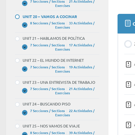
7 Secciones / Sections
|
21 Actividades /
CUERPO
UNIT
Expandir
Exercises
–
19
EN
–
UNIT 20 – VAMOS A COCINAR
EL
VAMOS
MÉDICO
DE
C
8 Secciones / Sections
|
33 Actividades /
TIENDAS
UNIT
Expandir
Exercises
20
–
UNIT 21 – HABLAMOS DE POLÍTICA
VAMOS
A
7 Secciones / Sections
|
17 Actividades /
COCINAR
UNIT
Expandir
Exercises
21
–
UNIT 22 – EL MUNDO DE INTERNET
HABLAMOS
DE
7 Secciones / Sections
|
19 Actividades /
POLÍTICA
UNIT
Expandir
Exercises
22
–
UNIT 23 – UNA ENTREVISTA DE TRABAJO
EL
MUNDO
7 Secciones / Sections
|
21 Actividades /
DE
UNIT
Expandir
Exercises
INTERNET
23
–
UNIT 24 – BUSCANDO PISO
UNA
ENTREVISTA
7 Secciones / Sections
|
22 Actividades /
DE
UNIT
Expandir
Exercises
TRABAJO
24
–
UNIT 25 – NOS VAMOS DE VIAJE
BUSCANDO
PISO
8 Secciones / Sections
|
39 Actividades /