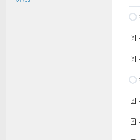
A
DÍA