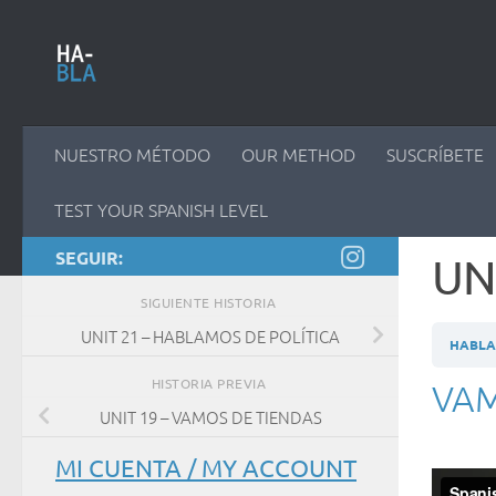
Saltar al contenido
NUESTRO MÉTODO
OUR METHOD
SUSCRÍBETE
TEST YOUR SPANISH LEVEL
SEGUIR:
UN
SIGUIENTE HISTORIA
UNIT 21 – HABLAMOS DE POLÍTICA
HABLAM
HISTORIA PREVIA
VAM
UNIT 19 – VAMOS DE TIENDAS
MI CUENTA / MY ACCOUNT