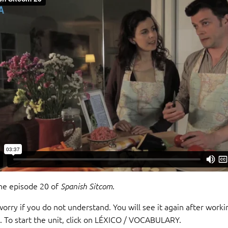
the episode 20 of
.
Spanish Sitcom
orry if you do not understand. You will see it again after worki
t. To start the unit, click on LÉXICO / VOCABULARY.