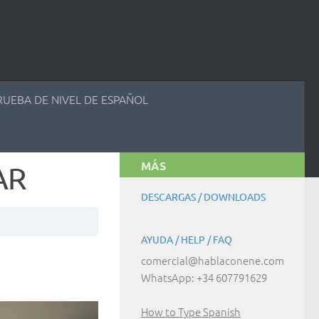
RUEBA DE NIVEL DE ESPAÑOL
MÁS
AR
DESCARGAS / DOWNLOADS
AYUDA / HELP / FAQ
comercial@hablaconene.com
WhatsApp: +34 607791629
How to Type Spanish