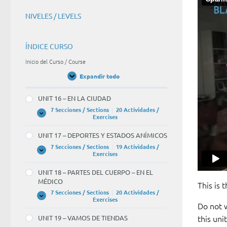
NIVELES / LEVELS
ÍNDICE CURSO
Inicio del Curso / Course
Expandir todo
Unidades
/
Units
UNIT 16 – EN LA CIUDAD
7 Secciones / Sections
|
20 Actividades /
UNIT
Expandir
Exercises
16
–
UNIT 17 – DEPORTES Y ESTADOS ANÍMICOS
EN
LA
7 Secciones / Sections
|
19 Actividades /
CIUDAD
UNIT
Expandir
Exercises
17
–
UNIT 18 – PARTES DEL CUERPO – EN EL
DEPORTES
MÉDICO
Y
This is 
ESTADOS
7 Secciones / Sections
|
20 Actividades /
ANÍMICOS
UNIT
Expandir
Exercises
Do not w
18
–
this uni
UNIT 19 – VAMOS DE TIENDAS
PARTES
DEL