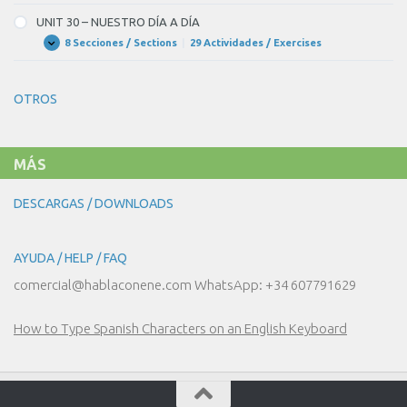
29
–
UNIT 30 – NUESTRO DÍA A DÍA
¿CAMPO
O
8 Secciones / Sections
|
29 Actividades / Exercises
UNIT
Expandir
CIUDAD?
30
–
NUESTRO
OTROS
DÍA
A
DÍA
MÁS
DESCARGAS / DOWNLOADS
AYUDA / HELP / FAQ
comercial@hablaconene.com WhatsApp: +34 607791629
How to Type Spanish Characters on an English Keyboard