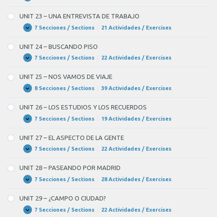
POLÍTICA
22
–
UNIT 23 – UNA ENTREVISTA DE TRABAJO
EL
MUNDO
7 Secciones / Sections
|
21 Actividades / Exercises
UNIT
Expandir
DE
23
INTERNET
–
UNIT 24 – BUSCANDO PISO
UNA
ENTREVISTA
7 Secciones / Sections
|
22 Actividades / Exercises
UNIT
Expandir
DE
24
TRABAJO
–
UNIT 25 – NOS VAMOS DE VIAJE
BUSCANDO
PISO
8 Secciones / Sections
|
39 Actividades / Exercises
UNIT
Expandir
25
–
UNIT 26 – LOS ESTUDIOS Y LOS RECUERDOS
NOS
VAMOS
7 Secciones / Sections
|
19 Actividades / Exercises
UNIT
Expandir
DE
26
VIAJE
–
UNIT 27 – EL ASPECTO DE LA GENTE
LOS
ESTUDIOS
7 Secciones / Sections
|
22 Actividades / Exercises
UNIT
Expandir
Y
27
LOS
–
UNIT 28 – PASEANDO POR MADRID
RECUERDOS
EL
ASPECTO
7 Secciones / Sections
|
28 Actividades / Exercises
UNIT
Expandir
DE
28
LA
–
UNIT 29 – ¿CAMPO O CIUDAD?
GENTE
PASEANDO
POR
7 Secciones / Sections
|
22 Actividades / Exercises
UNIT
Expandir
MADRID