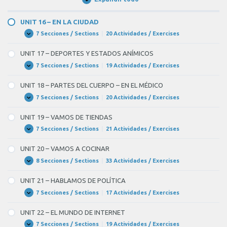
Unidades
/
Units
UNIT 16 – EN LA CIUDAD
7 Secciones / Sections
|
20 Actividades / Exercises
UNIT
Expandir
16
–
UNIT 17 – DEPORTES Y ESTADOS ANÍMICOS
EN
LA
7 Secciones / Sections
|
19 Actividades / Exercises
UNIT
Expandir
CIUDAD
17
–
UNIT 18 – PARTES DEL CUERPO – EN EL MÉDICO
DEPORTES
Y
7 Secciones / Sections
|
20 Actividades / Exercises
UNIT
Expandir
ESTADOS
18
ANÍMICOS
–
UNIT 19 – VAMOS DE TIENDAS
PARTES
DEL
7 Secciones / Sections
|
21 Actividades / Exercises
UNIT
Expandir
CUERPO
19
–
–
UNIT 20 – VAMOS A COCINAR
EN
VAMOS
EL
DE
8 Secciones / Sections
|
33 Actividades / Exercises
UNIT
Expandir
MÉDICO
TIENDAS
20
–
UNIT 21 – HABLAMOS DE POLÍTICA
VAMOS
A
7 Secciones / Sections
|
17 Actividades / Exercises
UNIT
Expandir
COCINAR
21
–
UNIT 22 – EL MUNDO DE INTERNET
HABLAMOS
DE
7 Secciones / Sections
|
19 Actividades / Exercises
UNIT
Expandir