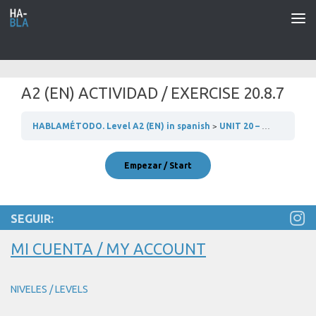
Saltar al contenido
A2 (EN) ACTIVIDAD / EXERCISE 20.8.7
HABLAMÉTODO. Level A2 (EN) in spanish
UNIT 20 – VAMOS A COCINAR
SEGUIR:
MI CUENTA / MY ACCOUNT
NIVELES / LEVELS