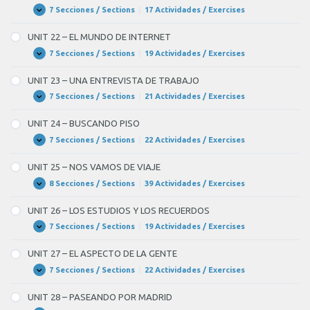
A
7 Secciones / Sections
|
17 Actividades / Exercises
UNIT
Expandir
COCINAR
21
–
UNIT 22 – EL MUNDO DE INTERNET
HABLAMOS
DE
7 Secciones / Sections
|
19 Actividades / Exercises
UNIT
Expandir
POLÍTICA
22
–
UNIT 23 – UNA ENTREVISTA DE TRABAJO
EL
MUNDO
7 Secciones / Sections
|
21 Actividades / Exercises
UNIT
Expandir
DE
23
INTERNET
–
UNIT 24 – BUSCANDO PISO
UNA
ENTREVISTA
7 Secciones / Sections
|
22 Actividades / Exercises
UNIT
Expandir
DE
24
TRABAJO
–
UNIT 25 – NOS VAMOS DE VIAJE
BUSCANDO
PISO
8 Secciones / Sections
|
39 Actividades / Exercises
UNIT
Expandir
25
–
UNIT 26 – LOS ESTUDIOS Y LOS RECUERDOS
NOS
VAMOS
7 Secciones / Sections
|
19 Actividades / Exercises
UNIT
Expandir
DE
26
VIAJE
–
UNIT 27 – EL ASPECTO DE LA GENTE
LOS
ESTUDIOS
7 Secciones / Sections
|
22 Actividades / Exercises
UNIT
Expandir
Y
27
LOS
–
UNIT 28 – PASEANDO POR MADRID
RECUERDOS
EL