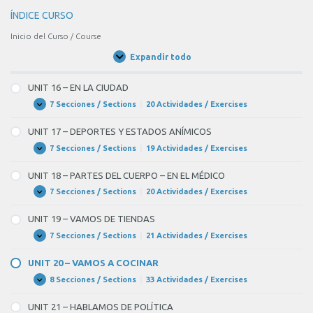
ÍNDICE CURSO
Inicio del Curso / Course
Expandir todo
Unidades
/
Units
UNIT 16 – EN LA CIUDAD
7 Secciones / Sections
|
20 Actividades / Exercises
UNIT
Expandir
16
–
UNIT 17 – DEPORTES Y ESTADOS ANÍMICOS
EN
LA
7 Secciones / Sections
|
19 Actividades / Exercises
UNIT
Expandir
CIUDAD
17
–
UNIT 18 – PARTES DEL CUERPO – EN EL MÉDICO
DEPORTES
Y
7 Secciones / Sections
|
20 Actividades / Exercises
UNIT
Expandir
ESTADOS
18
ANÍMICOS
–
UNIT 19 – VAMOS DE TIENDAS
PARTES
DEL
7 Secciones / Sections
|
21 Actividades / Exercises
UNIT
Expandir
CUERPO
19
–
–
UNIT 20 – VAMOS A COCINAR
EN
VAMOS
EL
DE
8 Secciones / Sections
|
33 Actividades / Exercises
UNIT
Expandir
MÉDICO
TIENDAS
20
–
UNIT 21 – HABLAMOS DE POLÍTICA
VAMOS