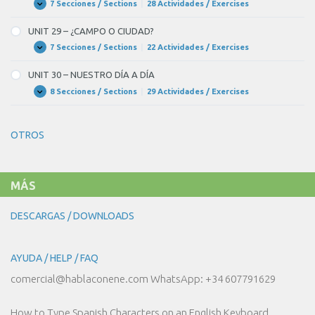
ASPECTO
7 Secciones / Sections
|
28 Actividades / Exercises
UNIT
Expandir
DE
28
LA
–
UNIT 29 – ¿CAMPO O CIUDAD?
GENTE
PASEANDO
POR
7 Secciones / Sections
|
22 Actividades / Exercises
UNIT
Expandir
MADRID
29
–
UNIT 30 – NUESTRO DÍA A DÍA
¿CAMPO
O
8 Secciones / Sections
|
29 Actividades / Exercises
UNIT
Expandir
CIUDAD?
30
–
NUESTRO
OTROS
DÍA
A
DÍA
MÁS
DESCARGAS / DOWNLOADS
AYUDA / HELP / FAQ
comercial@hablaconene.com WhatsApp: +34 607791629
How to Type Spanish Characters on an English Keyboard