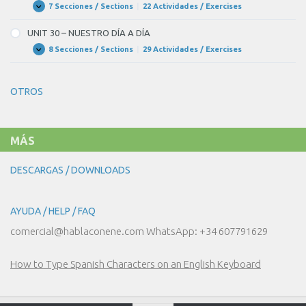
POR
7 Secciones / Sections
|
22 Actividades / Exercises
UNIT
Expandir
MADRID
29
–
UNIT 30 – NUESTRO DÍA A DÍA
¿CAMPO
O
8 Secciones / Sections
|
29 Actividades / Exercises
UNIT
Expandir
CIUDAD?
30
–
NUESTRO
OTROS
DÍA
A
DÍA
MÁS
DESCARGAS / DOWNLOADS
AYUDA / HELP / FAQ
comercial@hablaconene.com WhatsApp: +34 607791629
How to Type Spanish Characters on an English Keyboard