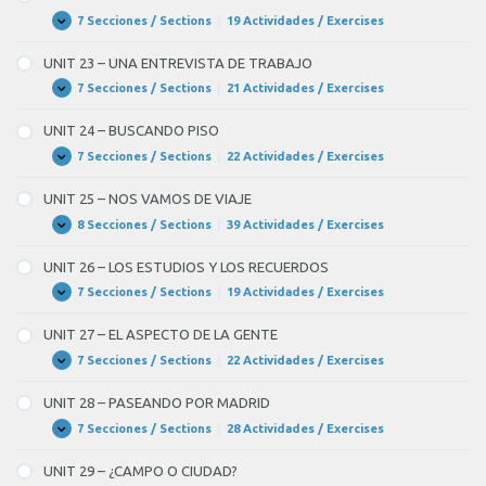
HABLAMOS
DE
7 Secciones / Sections
|
19 Actividades / Exercises
UNIT
Expandir
POLÍTICA
22
–
UNIT 23 – UNA ENTREVISTA DE TRABAJO
EL
MUNDO
7 Secciones / Sections
|
21 Actividades / Exercises
UNIT
Expandir
DE
23
INTERNET
–
UNIT 24 – BUSCANDO PISO
UNA
ENTREVISTA
7 Secciones / Sections
|
22 Actividades / Exercises
UNIT
Expandir
DE
24
TRABAJO
–
UNIT 25 – NOS VAMOS DE VIAJE
BUSCANDO
PISO
8 Secciones / Sections
|
39 Actividades / Exercises
UNIT
Expandir
25
–
UNIT 26 – LOS ESTUDIOS Y LOS RECUERDOS
NOS
VAMOS
7 Secciones / Sections
|
19 Actividades / Exercises
UNIT
Expandir
DE
26
VIAJE
–
UNIT 27 – EL ASPECTO DE LA GENTE
LOS
ESTUDIOS
7 Secciones / Sections
|
22 Actividades / Exercises
UNIT
Expandir
Y
27
LOS
–
UNIT 28 – PASEANDO POR MADRID
RECUERDOS
EL
ASPECTO
7 Secciones / Sections
|
28 Actividades / Exercises
UNIT
Expandir
DE
28
LA
–
UNIT 29 – ¿CAMPO O CIUDAD?
GENTE
PASEANDO