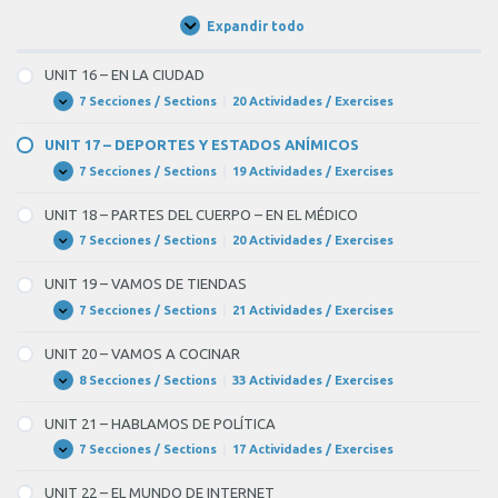
Expandir todo
Unidades
/
Units
UNIT 16 – EN LA CIUDAD
7 Secciones / Sections
|
20 Actividades / Exercises
UNIT
Expandir
16
–
UNIT 17 – DEPORTES Y ESTADOS ANÍMICOS
EN
LA
7 Secciones / Sections
|
19 Actividades / Exercises
UNIT
Expandir
CIUDAD
17
–
UNIT 18 – PARTES DEL CUERPO – EN EL MÉDICO
DEPORTES
Y
7 Secciones / Sections
|
20 Actividades / Exercises
UNIT
Expandir
ESTADOS
18
ANÍMICOS
–
UNIT 19 – VAMOS DE TIENDAS
PARTES
DEL
7 Secciones / Sections
|
21 Actividades / Exercises
UNIT
Expandir
CUERPO
19
–
–
UNIT 20 – VAMOS A COCINAR
EN
VAMOS
EL
DE
8 Secciones / Sections
|
33 Actividades / Exercises
UNIT
Expandir
MÉDICO
TIENDAS
20
–
UNIT 21 – HABLAMOS DE POLÍTICA
VAMOS
A
7 Secciones / Sections
|
17 Actividades / Exercises
UNIT
Expandir
COCINAR
21
–
UNIT 22 – EL MUNDO DE INTERNET