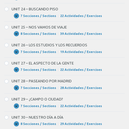
DE
23
INTERNET
–
UNIT 24 – BUSCANDO PISO
UNA
ENTREVISTA
7 Secciones / Sections
|
22 Actividades / Exercises
UNIT
Expandir
DE
24
TRABAJO
–
UNIT 25 – NOS VAMOS DE VIAJE
BUSCANDO
PISO
8 Secciones / Sections
|
39 Actividades / Exercises
UNIT
Expandir
25
–
UNIT 26 – LOS ESTUDIOS Y LOS RECUERDOS
NOS
VAMOS
7 Secciones / Sections
|
19 Actividades / Exercises
UNIT
Expandir
DE
26
VIAJE
–
UNIT 27 – EL ASPECTO DE LA GENTE
LOS
ESTUDIOS
7 Secciones / Sections
|
22 Actividades / Exercises
UNIT
Expandir
Y
27
LOS
–
UNIT 28 – PASEANDO POR MADRID
RECUERDOS
EL
ASPECTO
7 Secciones / Sections
|
28 Actividades / Exercises
UNIT
Expandir
DE
28
LA
–
UNIT 29 – ¿CAMPO O CIUDAD?
GENTE
PASEANDO
POR
7 Secciones / Sections
|
22 Actividades / Exercises
UNIT
Expandir
MADRID
29
–
UNIT 30 – NUESTRO DÍA A DÍA
¿CAMPO
O
8 Secciones / Sections
|
29 Actividades / Exercises
UNIT
Expandir
CIUDAD?