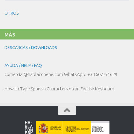
30
–
NUESTRO
OTROS
DÍA
A
DÍA
MÁS
DESCARGAS / DOWNLOADS
AYUDA / HELP / FAQ
comercial@hablaconene.com WhatsApp: +34 607791629
How to Type Spanish Characters on an English Keyboard