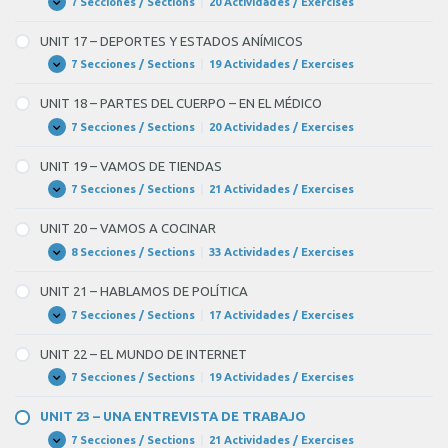
7 Secciones / Sections
|
20 Actividades / Exercises
UNIT
Expandir
16
–
UNIT 17 – DEPORTES Y ESTADOS ANÍMICOS
EN
LA
7 Secciones / Sections
|
19 Actividades / Exercises
UNIT
Expandir
CIUDAD
17
–
UNIT 18 – PARTES DEL CUERPO – EN EL MÉDICO
DEPORTES
Y
7 Secciones / Sections
|
20 Actividades / Exercises
UNIT
Expandir
ESTADOS
18
ANÍMICOS
–
UNIT 19 – VAMOS DE TIENDAS
PARTES
DEL
7 Secciones / Sections
|
21 Actividades / Exercises
UNIT
Expandir
CUERPO
19
–
–
UNIT 20 – VAMOS A COCINAR
EN
VAMOS
EL
DE
8 Secciones / Sections
|
33 Actividades / Exercises
UNIT
Expandir
MÉDICO
TIENDAS
20
–
UNIT 21 – HABLAMOS DE POLÍTICA
VAMOS
A
7 Secciones / Sections
|
17 Actividades / Exercises
UNIT
Expandir
COCINAR
21
–
UNIT 22 – EL MUNDO DE INTERNET
HABLAMOS
DE
7 Secciones / Sections
|
19 Actividades / Exercises
UNIT
Expandir
POLÍTICA
22
–
UNIT 23 – UNA ENTREVISTA DE TRABAJO
EL
MUNDO
7 Secciones / Sections
|
21 Actividades / Exercises
UNIT
Expandir