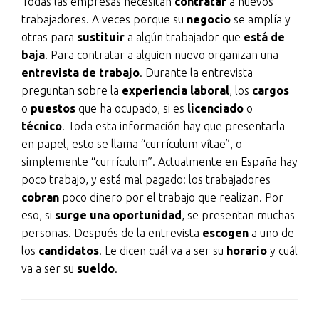
Todas las empresas necesitan
contratar
a nuevos
audio
trabajadores. A veces porque su
negocio
se amplía y
otras para
sustituir
a algún trabajador que
está de
baja
. Para contratar a alguien nuevo organizan una
entrevista de trabajo
. Durante la entrevista
preguntan sobre la
experiencia laboral
, los
cargos
o
puestos
que ha ocupado, si es
licenciado
o
técnico
. Toda esta información hay que presentarla
en papel, esto se llama “currículum vítae”, o
simplemente “currículum”. Actualmente en España hay
poco trabajo, y está mal pagado: los trabajadores
cobran
poco dinero por el trabajo que realizan. Por
eso, si
surge una oportunidad
, se presentan muchas
personas. Después de la entrevista
escogen
a uno de
los
candidatos
. Le dicen cuál va a ser su
horario
y cuál
va a ser su
sueldo
.