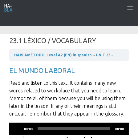
Saltar al contenido
23.1 LÉXICO / VOCABULARY
HABLAMÉTODO. Level A2 (EN) in spanish
UNIT 23 – UNA ENTREVISTA DE TRABAJO
EL MUNDO LABORAL
Read and listen to this text. It contains many new
words related to workplace that you need to learn.
Memorize all of them because you will be using them
later in the lesson. If any of their meanings is still
unclear, remember that they appear in the glossary.
Reproductor
00:00
00:00
de