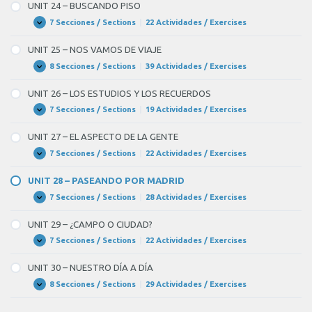
–
UNIT 24 – BUSCANDO PISO
UNA
ENTREVISTA
7 Secciones / Sections
|
22 Actividades / Exercises
UNIT
Expandir
DE
24
TRABAJO
–
UNIT 25 – NOS VAMOS DE VIAJE
BUSCANDO
PISO
8 Secciones / Sections
|
39 Actividades / Exercises
UNIT
Expandir
25
–
UNIT 26 – LOS ESTUDIOS Y LOS RECUERDOS
NOS
VAMOS
7 Secciones / Sections
|
19 Actividades / Exercises
UNIT
Expandir
DE
26
VIAJE
–
UNIT 27 – EL ASPECTO DE LA GENTE
LOS
ESTUDIOS
7 Secciones / Sections
|
22 Actividades / Exercises
UNIT
Expandir
Y
27
LOS
–
UNIT 28 – PASEANDO POR MADRID
RECUERDOS
EL
ASPECTO
7 Secciones / Sections
|
28 Actividades / Exercises
UNIT
Expandir
DE
28
LA
–
UNIT 29 – ¿CAMPO O CIUDAD?
GENTE
PASEANDO
POR
7 Secciones / Sections
|
22 Actividades / Exercises
UNIT
Expandir
MADRID
29
–
UNIT 30 – NUESTRO DÍA A DÍA
¿CAMPO
O
8 Secciones / Sections
|
29 Actividades / Exercises
UNIT
Expandir
CIUDAD?
30
–