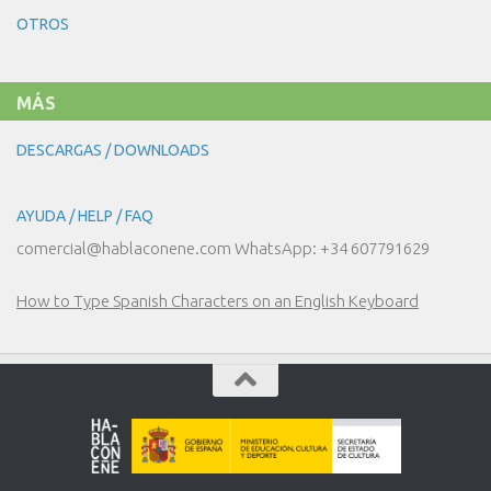
NUESTRO
OTROS
DÍA
A
DÍA
MÁS
DESCARGAS / DOWNLOADS
AYUDA / HELP / FAQ
comercial@hablaconene.com WhatsApp: +34 607791629
How to Type Spanish Characters on an English Keyboard