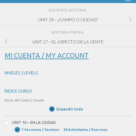
SIGUIENTE HISTORIA
UNIT 29 – ¿CAMPO O CIUDAD?
HISTORIA PREVIA
UNIT 27 – EL ASPECTO DE LA GENTE
MI CUENTA / MY ACCOUNT
NIVELES / LEVELS
ÍNDICE CURSO
Inicio del Curso / Course
Expandir todo
Unidades
/
Units
UNIT 16 – EN LA CIUDAD
7 Secciones / Sections
|
20 Actividades / Exercises
UNIT
Expandir
16