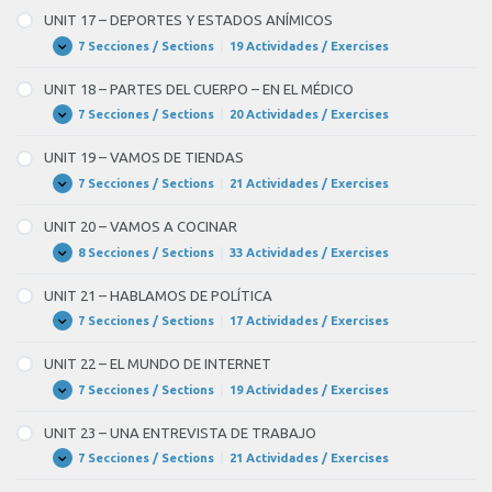
–
UNIT 17 – DEPORTES Y ESTADOS ANÍMICOS
EN
LA
7 Secciones / Sections
|
19 Actividades / Exercises
UNIT
Expandir
CIUDAD
17
–
UNIT 18 – PARTES DEL CUERPO – EN EL MÉDICO
DEPORTES
Y
7 Secciones / Sections
|
20 Actividades / Exercises
UNIT
Expandir
ESTADOS
18
ANÍMICOS
–
UNIT 19 – VAMOS DE TIENDAS
PARTES
DEL
7 Secciones / Sections
|
21 Actividades / Exercises
UNIT
Expandir
CUERPO
19
–
–
UNIT 20 – VAMOS A COCINAR
EN
VAMOS
EL
DE
8 Secciones / Sections
|
33 Actividades / Exercises
UNIT
Expandir
MÉDICO
TIENDAS
20
–
UNIT 21 – HABLAMOS DE POLÍTICA
VAMOS
A
7 Secciones / Sections
|
17 Actividades / Exercises
UNIT
Expandir
COCINAR
21
–
UNIT 22 – EL MUNDO DE INTERNET
HABLAMOS
DE
7 Secciones / Sections
|
19 Actividades / Exercises
UNIT
Expandir
POLÍTICA
22
–
UNIT 23 – UNA ENTREVISTA DE TRABAJO
EL
MUNDO
7 Secciones / Sections
|
21 Actividades / Exercises
UNIT
Expandir
DE
23
INTERNET