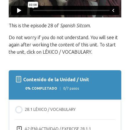
This is the episode 28 of
Spanish Sitcom
.
Do not worry if you do not understand. You will see it
again after working the content of this unit. To start
the unit, click on LÉXICO / VOCABULARY.
Contenido de la Unidad / Unit
0% COMPLETADO
0/7 pasos
28.1 LÉXICO / VOCABULARY
A2 (EN) ACTIVIDAD / EXERCISE 28.1.1