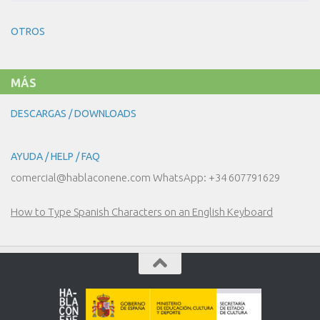
30
–
NUESTRO
OTROS
DÍA
A
DÍA
MÁS
DESCARGAS / DOWNLOADS
AYUDA / HELP / FAQ
comercial@hablaconene.com WhatsApp: +34 607791629
How to Type Spanish Characters on an English Keyboard