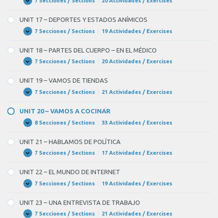
7 Secciones / Sections
|
20 Actividades / Exercises
UNIT
Expandir
16
–
UNIT 17 – DEPORTES Y ESTADOS ANÍMICOS
EN
LA
7 Secciones / Sections
|
19 Actividades / Exercises
UNIT
Expandir
CIUDAD
17
–
UNIT 18 – PARTES DEL CUERPO – EN EL MÉDICO
DEPORTES
Y
7 Secciones / Sections
|
20 Actividades / Exercises
UNIT
Expandir
ESTADOS
18
ANÍMICOS
–
UNIT 19 – VAMOS DE TIENDAS
PARTES
DEL
7 Secciones / Sections
|
21 Actividades / Exercises
UNIT
Expandir
CUERPO
19
–
–
UNIT 20 – VAMOS A COCINAR
EN
VAMOS
EL
DE
8 Secciones / Sections
|
33 Actividades / Exercises
UNIT
Expandir
MÉDICO
TIENDAS
20
–
UNIT 21 – HABLAMOS DE POLÍTICA
VAMOS
A
7 Secciones / Sections
|
17 Actividades / Exercises
UNIT
Expandir
COCINAR
21
–
UNIT 22 – EL MUNDO DE INTERNET
HABLAMOS
DE
7 Secciones / Sections
|
19 Actividades / Exercises
UNIT
Expandir
POLÍTICA
22
–
UNIT 23 – UNA ENTREVISTA DE TRABAJO
EL
MUNDO
7 Secciones / Sections
|
21 Actividades / Exercises
UNIT
Expandir