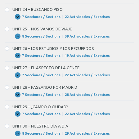
DE
23
INTERNET
–
UNIT 24 – BUSCANDO PISO
UNA
ENTREVISTA
7 Secciones / Sections
|
22 Actividades / Exercises
UNIT
Expandir
DE
24
TRABAJO
–
UNIT 25 – NOS VAMOS DE VIAJE
BUSCANDO
PISO
8 Secciones / Sections
|
39 Actividades / Exercises
UNIT
Expandir
25
–
UNIT 26 – LOS ESTUDIOS Y LOS RECUERDOS
NOS
VAMOS
7 Secciones / Sections
|
19 Actividades / Exercises
UNIT
Expandir
DE
26
VIAJE
–
UNIT 27 – EL ASPECTO DE LA GENTE
LOS
ESTUDIOS
7 Secciones / Sections
|
22 Actividades / Exercises
UNIT
Expandir
Y
27
LOS
–
UNIT 28 – PASEANDO POR MADRID
RECUERDOS
EL
ASPECTO
7 Secciones / Sections
|
28 Actividades / Exercises
UNIT
Expandir
DE
28
LA
–
UNIT 29 – ¿CAMPO O CIUDAD?
GENTE
PASEANDO
POR
7 Secciones / Sections
|
22 Actividades / Exercises
UNIT
Expandir
MADRID
29
–
UNIT 30 – NUESTRO DÍA A DÍA
¿CAMPO
O
8 Secciones / Sections
|
29 Actividades / Exercises
UNIT
Expandir
CIUDAD?