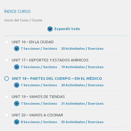
ÍNDICE CURSO
Inicio del Curso / Course
Expandir todo
Unidades
/
Units
UNIT 16 – EN LA CIUDAD
7 Secciones / Sections
|
20 Actividades / Exercises
UNIT
Expandir
16
–
UNIT 17 – DEPORTES Y ESTADOS ANÍMICOS
EN
LA
7 Secciones / Sections
|
19 Actividades / Exercises
UNIT
Expandir
CIUDAD
17
–
UNIT 18 – PARTES DEL CUERPO – EN EL MÉDICO
DEPORTES
Y
7 Secciones / Sections
|
20 Actividades / Exercises
UNIT
Expandir
ESTADOS
18
ANÍMICOS
–
UNIT 19 – VAMOS DE TIENDAS
PARTES
DEL
7 Secciones / Sections
|
21 Actividades / Exercises
UNIT
Expandir
CUERPO
19
–
–
UNIT 20 – VAMOS A COCINAR
EN
VAMOS
EL
DE
8 Secciones / Sections
|
33 Actividades / Exercises
UNIT
Expandir
MÉDICO
TIENDAS
20