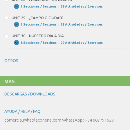
EL
ASPECTO
7 Secciones / Sections
|
28 Actividades / Exercises
UNIT
Expandir
DE
28
LA
–
UNIT 29 – ¿CAMPO O CIUDAD?
GENTE
PASEANDO
POR
7 Secciones / Sections
|
22 Actividades / Exercises
UNIT
Expandir
MADRID
29
–
UNIT 30 – NUESTRO DÍA A DÍA
¿CAMPO
O
8 Secciones / Sections
|
29 Actividades / Exercises
UNIT
Expandir
CIUDAD?
30
–
NUESTRO
OTROS
DÍA
A
DÍA
MÁS
DESCARGAS / DOWNLOADS
AYUDA / HELP / FAQ
comercial@hablaconene.com WhatsApp: +34 607791629