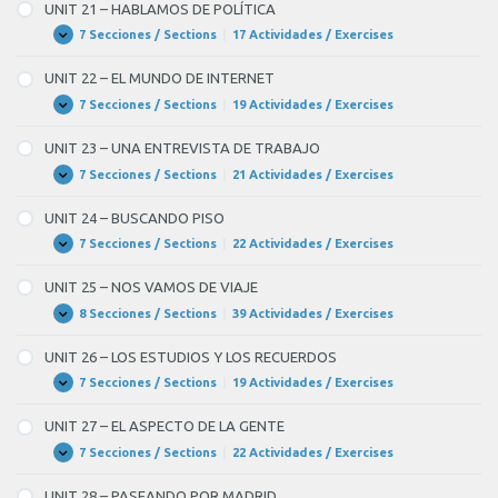
–
UNIT 21 – HABLAMOS DE POLÍTICA
VAMOS
A
7 Secciones / Sections
|
17 Actividades / Exercises
UNIT
Expandir
COCINAR
21
–
UNIT 22 – EL MUNDO DE INTERNET
HABLAMOS
DE
7 Secciones / Sections
|
19 Actividades / Exercises
UNIT
Expandir
POLÍTICA
22
–
UNIT 23 – UNA ENTREVISTA DE TRABAJO
EL
MUNDO
7 Secciones / Sections
|
21 Actividades / Exercises
UNIT
Expandir
DE
23
INTERNET
–
UNIT 24 – BUSCANDO PISO
UNA
ENTREVISTA
7 Secciones / Sections
|
22 Actividades / Exercises
UNIT
Expandir
DE
24
TRABAJO
–
UNIT 25 – NOS VAMOS DE VIAJE
BUSCANDO
PISO
8 Secciones / Sections
|
39 Actividades / Exercises
UNIT
Expandir
25
–
UNIT 26 – LOS ESTUDIOS Y LOS RECUERDOS
NOS
VAMOS
7 Secciones / Sections
|
19 Actividades / Exercises
UNIT
Expandir
DE
26
VIAJE
–
UNIT 27 – EL ASPECTO DE LA GENTE
LOS
ESTUDIOS
7 Secciones / Sections
|
22 Actividades / Exercises
UNIT
Expandir
Y
27
LOS
–
UNIT 28 – PASEANDO POR MADRID
RECUERDOS