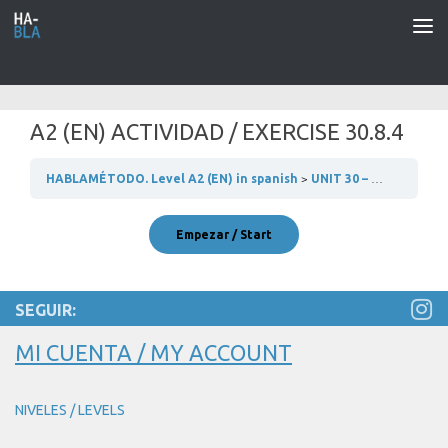
Saltar al contenido
A2 (EN) ACTIVIDAD / EXERCISE 30.8.4
HABLAMÉTODO. Level A2 (EN) in spanish
UNIT 30 – NUESTRO DÍA A DÍA
SEGUIR:
MI CUENTA / MY ACCOUNT
NIVELES / LEVELS