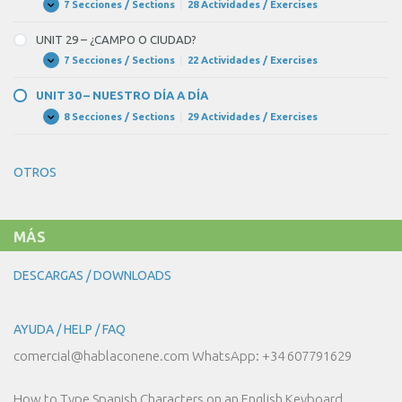
ASPECTO
7 Secciones / Sections
|
28 Actividades / Exercises
UNIT
Expandir
DE
28
LA
–
UNIT 29 – ¿CAMPO O CIUDAD?
GENTE
PASEANDO
POR
7 Secciones / Sections
|
22 Actividades / Exercises
UNIT
Expandir
MADRID
29
–
UNIT 30 – NUESTRO DÍA A DÍA
¿CAMPO
O
8 Secciones / Sections
|
29 Actividades / Exercises
UNIT
Expandir
CIUDAD?
30
–
NUESTRO
OTROS
DÍA
A
DÍA
MÁS
DESCARGAS / DOWNLOADS
AYUDA / HELP / FAQ
comercial@hablaconene.com WhatsApp: +34 607791629
How to Type Spanish Characters on an English Keyboard