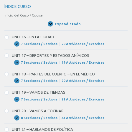
ÍNDICE CURSO
Inicio del Curso / Course
Expandir todo
Unidades
/
Units
UNIT 16 – EN LA CIUDAD
7 Secciones / Sections
|
20 Actividades / Exercises
UNIT
Expandir
16
–
UNIT 17 – DEPORTES Y ESTADOS ANÍMICOS
EN
LA
7 Secciones / Sections
|
19 Actividades / Exercises
UNIT
Expandir
CIUDAD
17
–
UNIT 18 – PARTES DEL CUERPO – EN EL MÉDICO
DEPORTES
Y
7 Secciones / Sections
|
20 Actividades / Exercises
UNIT
Expandir
ESTADOS
18
ANÍMICOS
–
UNIT 19 – VAMOS DE TIENDAS
PARTES
DEL
7 Secciones / Sections
|
21 Actividades / Exercises
UNIT
Expandir
CUERPO
19
–
–
UNIT 20 – VAMOS A COCINAR
EN
VAMOS
EL
DE
8 Secciones / Sections
|
33 Actividades / Exercises
UNIT
Expandir
MÉDICO
TIENDAS
20
–
UNIT 21 – HABLAMOS DE POLÍTICA
VAMOS