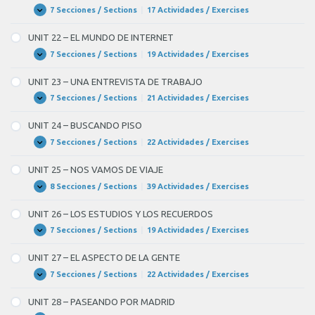
A
7 Secciones / Sections
|
17 Actividades / Exercises
UNIT
Expandir
COCINAR
21
–
UNIT 22 – EL MUNDO DE INTERNET
HABLAMOS
DE
7 Secciones / Sections
|
19 Actividades / Exercises
UNIT
Expandir
POLÍTICA
22
–
UNIT 23 – UNA ENTREVISTA DE TRABAJO
EL
MUNDO
7 Secciones / Sections
|
21 Actividades / Exercises
UNIT
Expandir
DE
23
INTERNET
–
UNIT 24 – BUSCANDO PISO
UNA
ENTREVISTA
7 Secciones / Sections
|
22 Actividades / Exercises
UNIT
Expandir
DE
24
TRABAJO
–
UNIT 25 – NOS VAMOS DE VIAJE
BUSCANDO
PISO
8 Secciones / Sections
|
39 Actividades / Exercises
UNIT
Expandir
25
–
UNIT 26 – LOS ESTUDIOS Y LOS RECUERDOS
NOS
VAMOS
7 Secciones / Sections
|
19 Actividades / Exercises
UNIT
Expandir
DE
26
VIAJE
–
UNIT 27 – EL ASPECTO DE LA GENTE
LOS
ESTUDIOS
7 Secciones / Sections
|
22 Actividades / Exercises
UNIT
Expandir
Y
27
LOS
–
UNIT 28 – PASEANDO POR MADRID
RECUERDOS
EL