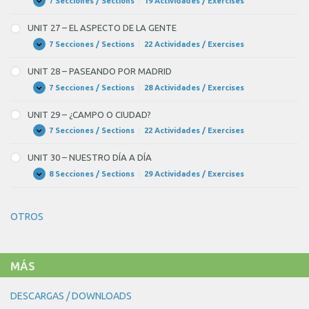
VAMOS
7 Secciones / Sections
|
19 Actividades / Exercises
UNIT
Expandir
DE
26
VIAJE
–
UNIT 27 – EL ASPECTO DE LA GENTE
LOS
ESTUDIOS
7 Secciones / Sections
|
22 Actividades / Exercises
UNIT
Expandir
Y
27
LOS
–
UNIT 28 – PASEANDO POR MADRID
RECUERDOS
EL
ASPECTO
7 Secciones / Sections
|
28 Actividades / Exercises
UNIT
Expandir
DE
28
LA
–
UNIT 29 – ¿CAMPO O CIUDAD?
GENTE
PASEANDO
POR
7 Secciones / Sections
|
22 Actividades / Exercises
UNIT
Expandir
MADRID
29
–
UNIT 30 – NUESTRO DÍA A DÍA
¿CAMPO
O
8 Secciones / Sections
|
29 Actividades / Exercises
UNIT
Expandir
CIUDAD?
30
–
NUESTRO
OTROS
DÍA
A
DÍA
MÁS
DESCARGAS / DOWNLOADS