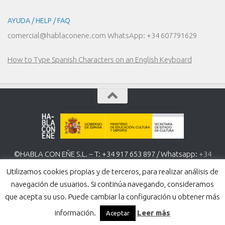
AYUDA / HELP / FAQ
comercial@hablaconene.com WhatsApp: +34 607791629
How to Type Spanish Characters on an English Keyboard
©HABLA CON EÑE S.L. -- T: +34 917 653 897 / Whatsapp:
+34
607 791 629
www.hablaconene.com
Utilizamos cookies propias y de terceros, para realizar análisis de
Política de Privacidad
-
Política de cookies
navegación de usuarios. Si continúa navegando, consideramos
que acepta su uso. Puede cambiar la configuración u obtener más
información.
Leer más
Aceptar