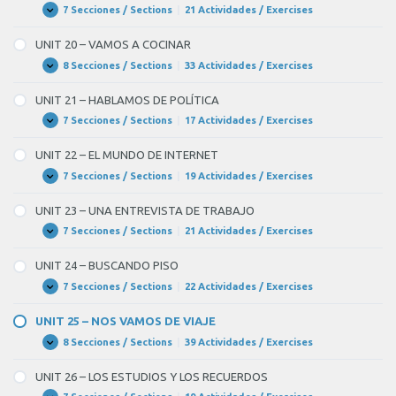
DEL
7 Secciones / Sections
|
21 Actividades / Exercises
UNIT
Expandir
CUERPO
19
–
–
UNIT 20 – VAMOS A COCINAR
EN
VAMOS
EL
DE
8 Secciones / Sections
|
33 Actividades / Exercises
UNIT
Expandir
MÉDICO
TIENDAS
20
–
UNIT 21 – HABLAMOS DE POLÍTICA
VAMOS
A
7 Secciones / Sections
|
17 Actividades / Exercises
UNIT
Expandir
COCINAR
21
–
UNIT 22 – EL MUNDO DE INTERNET
HABLAMOS
DE
7 Secciones / Sections
|
19 Actividades / Exercises
UNIT
Expandir
POLÍTICA
22
–
UNIT 23 – UNA ENTREVISTA DE TRABAJO
EL
MUNDO
7 Secciones / Sections
|
21 Actividades / Exercises
UNIT
Expandir
DE
23
INTERNET
–
UNIT 24 – BUSCANDO PISO
UNA
ENTREVISTA
7 Secciones / Sections
|
22 Actividades / Exercises
UNIT
Expandir
DE
24
TRABAJO
–
UNIT 25 – NOS VAMOS DE VIAJE
BUSCANDO
PISO
8 Secciones / Sections
|
39 Actividades / Exercises
UNIT
Expandir
25
–
UNIT 26 – LOS ESTUDIOS Y LOS RECUERDOS
NOS