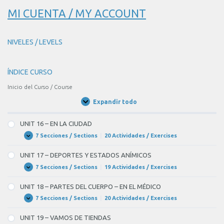
MI CUENTA / MY ACCOUNT
NIVELES / LEVELS
ÍNDICE CURSO
Inicio del Curso / Course
Expandir todo
Unidades
/
Units
UNIT 16 – EN LA CIUDAD
7 Secciones / Sections
|
20 Actividades / Exercises
UNIT
Expandir
16
–
UNIT 17 – DEPORTES Y ESTADOS ANÍMICOS
EN
LA
7 Secciones / Sections
|
19 Actividades / Exercises
UNIT
Expandir
CIUDAD
17
–
UNIT 18 – PARTES DEL CUERPO – EN EL MÉDICO
DEPORTES
Y
7 Secciones / Sections
|
20 Actividades / Exercises
UNIT
Expandir
ESTADOS
18
ANÍMICOS
–
UNIT 19 – VAMOS DE TIENDAS
PARTES