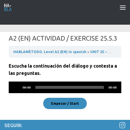
Saltar al contenido
A2 (EN) ACTIVIDAD / EXERCISE 25.5.3
HABLAMÉTODO. Level A2 (EN) in spanish
UNIT 25 – NOS VAMOS DE VIAJE
Escucha la continuación del diálogo y contesta a
las preguntas.
Reproductor
00:00
00:00
de
audio
SEGUIR: