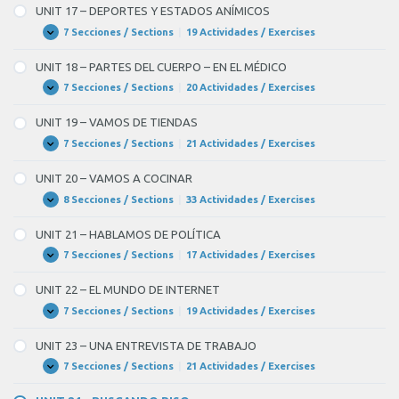
–
UNIT 17 – DEPORTES Y ESTADOS ANÍMICOS
EN
LA
7 Secciones / Sections
|
19 Actividades / Exercises
UNIT
Expandir
CIUDAD
17
–
UNIT 18 – PARTES DEL CUERPO – EN EL MÉDICO
DEPORTES
Y
7 Secciones / Sections
|
20 Actividades / Exercises
UNIT
Expandir
ESTADOS
18
ANÍMICOS
–
UNIT 19 – VAMOS DE TIENDAS
PARTES
DEL
7 Secciones / Sections
|
21 Actividades / Exercises
UNIT
Expandir
CUERPO
19
–
–
UNIT 20 – VAMOS A COCINAR
EN
VAMOS
EL
DE
8 Secciones / Sections
|
33 Actividades / Exercises
UNIT
Expandir
MÉDICO
TIENDAS
20
–
UNIT 21 – HABLAMOS DE POLÍTICA
VAMOS
A
7 Secciones / Sections
|
17 Actividades / Exercises
UNIT
Expandir
COCINAR
21
–
UNIT 22 – EL MUNDO DE INTERNET
HABLAMOS
DE
7 Secciones / Sections
|
19 Actividades / Exercises
UNIT
Expandir
POLÍTICA
22
–
UNIT 23 – UNA ENTREVISTA DE TRABAJO
EL
MUNDO
7 Secciones / Sections
|
21 Actividades / Exercises
UNIT
Expandir
DE
23
INTERNET
–