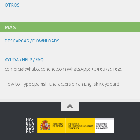
NUESTRO
OTROS
DÍA
A
DÍA
MÁS
DESCARGAS / DOWNLOADS
AYUDA / HELP / FAQ
comercial@hablaconene.com WhatsApp: +34 607791629
How to Type Spanish Characters on an English Keyboard