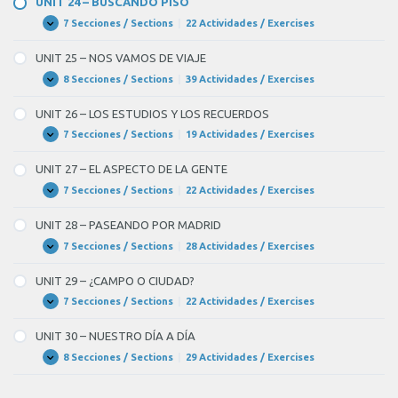
UNIT 24 – BUSCANDO PISO
UNA
ENTREVISTA
7 Secciones / Sections
|
22 Actividades / Exercises
UNIT
Expandir
DE
24
TRABAJO
–
UNIT 25 – NOS VAMOS DE VIAJE
BUSCANDO
PISO
8 Secciones / Sections
|
39 Actividades / Exercises
UNIT
Expandir
25
–
UNIT 26 – LOS ESTUDIOS Y LOS RECUERDOS
NOS
VAMOS
7 Secciones / Sections
|
19 Actividades / Exercises
UNIT
Expandir
DE
26
VIAJE
–
UNIT 27 – EL ASPECTO DE LA GENTE
LOS
ESTUDIOS
7 Secciones / Sections
|
22 Actividades / Exercises
UNIT
Expandir
Y
27
LOS
–
UNIT 28 – PASEANDO POR MADRID
RECUERDOS
EL
ASPECTO
7 Secciones / Sections
|
28 Actividades / Exercises
UNIT
Expandir
DE
28
LA
–
UNIT 29 – ¿CAMPO O CIUDAD?
GENTE
PASEANDO
POR
7 Secciones / Sections
|
22 Actividades / Exercises
UNIT
Expandir
MADRID
29
–
UNIT 30 – NUESTRO DÍA A DÍA
¿CAMPO
O
8 Secciones / Sections
|
29 Actividades / Exercises
UNIT
Expandir
CIUDAD?
30
–