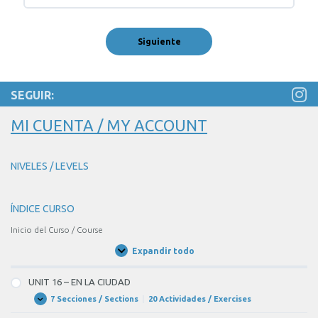
SEGUIR:
MI CUENTA / MY ACCOUNT
NIVELES / LEVELS
ÍNDICE CURSO
Inicio del Curso / Course
Expandir todo
Unidades
/
Units
UNIT 16 – EN LA CIUDAD
7 Secciones / Sections
|
20 Actividades / Exercises
UNIT
Expandir
16