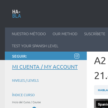
Saltar al contenido
NUESTRO MÉTODO
OUR METHOD
SUSCRÍBETE
TEST YOUR SPANISH LEVEL
SEGUIR:
A2
MI CUENTA / MY ACCOUNT
21.
NIVELES / LEVELS
HABLAM
ÍNDICE CURSO
Inicio del Curso / Course