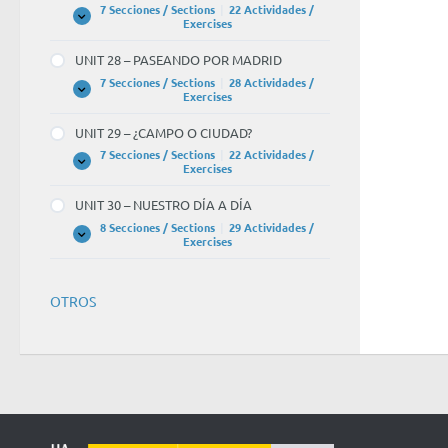
ESTUDIOS
7 Secciones / Sections
|
22 Actividades /
Y
UNIT
Expandir
Exercises
LOS
27
RECUERDOS
–
UNIT 28 – PASEANDO POR MADRID
EL
ASPECTO
7 Secciones / Sections
|
28 Actividades /
DE
UNIT
Expandir
Exercises
LA
28
GENTE
–
UNIT 29 – ¿CAMPO O CIUDAD?
PASEANDO
POR
7 Secciones / Sections
|
22 Actividades /
MADRID
UNIT
Expandir
Exercises
29
–
UNIT 30 – NUESTRO DÍA A DÍA
¿CAMPO
O
8 Secciones / Sections
|
29 Actividades /
CIUDAD?
UNIT
Expandir
Exercises
30
–
NUESTRO
DÍA
OTROS
A
DÍA