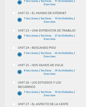
7 Secciones / Sections
|
17 Actividades /
COCINAR
UNIT
Expandir
Exercises
21
–
UNIT 22 – EL MUNDO DE INTERNET
HABLAMOS
DE
7 Secciones / Sections
|
19 Actividades /
POLÍTICA
UNIT
Expandir
Exercises
22
–
UNIT 23 – UNA ENTREVISTA DE TRABAJO
EL
MUNDO
7 Secciones / Sections
|
21 Actividades /
DE
UNIT
Expandir
Exercises
INTERNET
23
–
UNIT 24 – BUSCANDO PISO
UNA
ENTREVISTA
7 Secciones / Sections
|
22 Actividades /
DE
UNIT
Expandir
Exercises
TRABAJO
24
–
UNIT 25 – NOS VAMOS DE VIAJE
BUSCANDO
PISO
8 Secciones / Sections
|
39 Actividades /
UNIT
Expandir
Exercises
25
–
UNIT 26 – LOS ESTUDIOS Y LOS
NOS
RECUERDOS
VAMOS
DE
7 Secciones / Sections
|
19 Actividades /
VIAJE
UNIT
Expandir
Exercises
26
–
UNIT 27 – EL ASPECTO DE LA GENTE
LOS