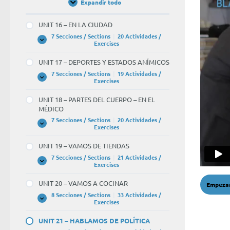
Expandir todo
Unidades
/
Units
UNIT 16 – EN LA CIUDAD
7 Secciones / Sections
|
20 Actividades /
UNIT
Expandir
Exercises
16
–
UNIT 17 – DEPORTES Y ESTADOS ANÍMICOS
EN
LA
7 Secciones / Sections
|
19 Actividades /
CIUDAD
UNIT
Expandir
Exercises
17
–
UNIT 18 – PARTES DEL CUERPO – EN EL
DEPORTES
MÉDICO
Y
ESTADOS
7 Secciones / Sections
|
20 Actividades /
ANÍMICOS
UNIT
Expandir
Exercises
18
–
UNIT 19 – VAMOS DE TIENDAS
PARTES
DEL
7 Secciones / Sections
|
21 Actividades /
CUERPO
UNIT
Expandir
Exercises
–
19
EN
–
UNIT 20 – VAMOS A COCINAR
EL
VAMOS
MÉDICO
DE
8 Secciones / Sections
|
33 Actividades /
TIENDAS
UNIT
Expandir
Exercises
20
–
UNIT 21 – HABLAMOS DE POLÍTICA
VAMOS
A