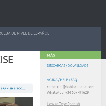
RUEBA DE NIVEL DE ESPAÑOL
MÁS
ISE
DESCARGAS / DOWNLOADS
AYUDA / HELP / FAQ
comercial@hablaconene.com
4 SPANISH SITCOM
A2 (EN) ACTIVIDAD / EXERCISE 21.4.4
WhatsApp: +34 607791629
How to Type Spanish