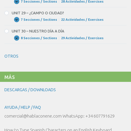
ASPECTO
7 Secciones / Sections
|
28 Actividades / Exercises
UNIT
Expandir
DE
28
LA
–
UNIT 29 – ¿CAMPO O CIUDAD?
GENTE
PASEANDO
POR
7 Secciones / Sections
|
22 Actividades / Exercises
UNIT
Expandir
MADRID
29
–
UNIT 30 – NUESTRO DÍA A DÍA
¿CAMPO
O
8 Secciones / Sections
|
29 Actividades / Exercises
UNIT
Expandir
CIUDAD?
30
–
NUESTRO
OTROS
DÍA
A
DÍA
MÁS
DESCARGAS / DOWNLOADS
AYUDA / HELP / FAQ
comercial@hablaconene.com WhatsApp: +34 607791629
How to Type Spanish Characters on an English Keyboard