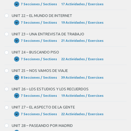
A
7 Secciones / Sections
|
17 Actividades / Exercises
UNIT
Expandir
COCINAR
21
–
UNIT 22 – EL MUNDO DE INTERNET
HABLAMOS
DE
7 Secciones / Sections
|
19 Actividades / Exercises
UNIT
Expandir
POLÍTICA
22
–
UNIT 23 – UNA ENTREVISTA DE TRABAJO
EL
MUNDO
7 Secciones / Sections
|
21 Actividades / Exercises
UNIT
Expandir
DE
23
INTERNET
–
UNIT 24 – BUSCANDO PISO
UNA
ENTREVISTA
7 Secciones / Sections
|
22 Actividades / Exercises
UNIT
Expandir
DE
24
TRABAJO
–
UNIT 25 – NOS VAMOS DE VIAJE
BUSCANDO
PISO
8 Secciones / Sections
|
39 Actividades / Exercises
UNIT
Expandir
25
–
UNIT 26 – LOS ESTUDIOS Y LOS RECUERDOS
NOS
VAMOS
7 Secciones / Sections
|
19 Actividades / Exercises
UNIT
Expandir
DE
26
VIAJE
–
UNIT 27 – EL ASPECTO DE LA GENTE
LOS
ESTUDIOS
7 Secciones / Sections
|
22 Actividades / Exercises
UNIT
Expandir
Y
27
LOS
–
UNIT 28 – PASEANDO POR MADRID
RECUERDOS
EL