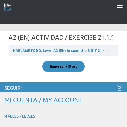
Saltar al contenido
A2 (EN) ACTIVIDAD / EXERCISE 21.1.1
HABLAMÉTODO. Level A2 (EN) in spanish
UNIT 21 – HABLAMOS DE POLÍTICA
SEGUIR:
MI CUENTA / MY ACCOUNT
NIVELES / LEVELS