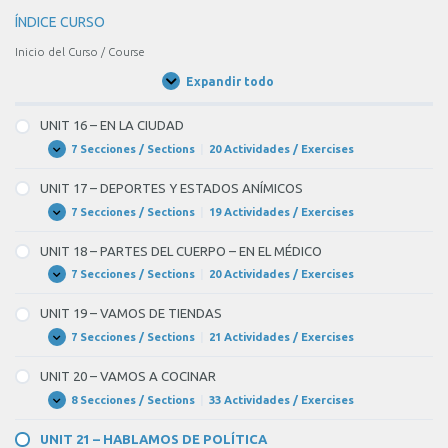
ÍNDICE CURSO
Inicio del Curso / Course
Expandir todo
Unidades
/
Units
UNIT 16 – EN LA CIUDAD
7 Secciones / Sections
|
20 Actividades / Exercises
UNIT
Expandir
16
–
UNIT 17 – DEPORTES Y ESTADOS ANÍMICOS
EN
LA
7 Secciones / Sections
|
19 Actividades / Exercises
UNIT
Expandir
CIUDAD
17
–
UNIT 18 – PARTES DEL CUERPO – EN EL MÉDICO
DEPORTES
Y
7 Secciones / Sections
|
20 Actividades / Exercises
UNIT
Expandir
ESTADOS
18
ANÍMICOS
–
UNIT 19 – VAMOS DE TIENDAS
PARTES
DEL
7 Secciones / Sections
|
21 Actividades / Exercises
UNIT
Expandir
CUERPO
19
–
–
UNIT 20 – VAMOS A COCINAR
EN
VAMOS
EL
DE
8 Secciones / Sections
|
33 Actividades / Exercises
UNIT
Expandir
MÉDICO
TIENDAS
20
–
UNIT 21 – HABLAMOS DE POLÍTICA
VAMOS