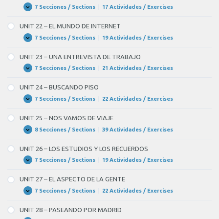
A
7 Secciones / Sections
|
17 Actividades / Exercises
UNIT
Expandir
COCINAR
21
–
UNIT 22 – EL MUNDO DE INTERNET
HABLAMOS
DE
7 Secciones / Sections
|
19 Actividades / Exercises
UNIT
Expandir
POLÍTICA
22
–
UNIT 23 – UNA ENTREVISTA DE TRABAJO
EL
MUNDO
7 Secciones / Sections
|
21 Actividades / Exercises
UNIT
Expandir
DE
23
INTERNET
–
UNIT 24 – BUSCANDO PISO
UNA
ENTREVISTA
7 Secciones / Sections
|
22 Actividades / Exercises
UNIT
Expandir
DE
24
TRABAJO
–
UNIT 25 – NOS VAMOS DE VIAJE
BUSCANDO
PISO
8 Secciones / Sections
|
39 Actividades / Exercises
UNIT
Expandir
25
–
UNIT 26 – LOS ESTUDIOS Y LOS RECUERDOS
NOS
VAMOS
7 Secciones / Sections
|
19 Actividades / Exercises
UNIT
Expandir
DE
26
VIAJE
–
UNIT 27 – EL ASPECTO DE LA GENTE
LOS
ESTUDIOS
7 Secciones / Sections
|
22 Actividades / Exercises
UNIT
Expandir
Y
27
LOS
–
UNIT 28 – PASEANDO POR MADRID
RECUERDOS
EL