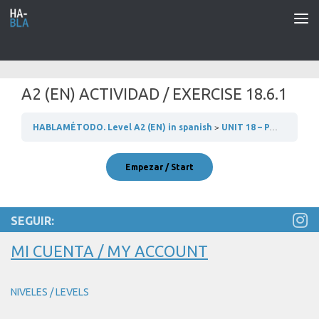
Saltar al contenido
A2 (EN) ACTIVIDAD / EXERCISE 18.6.1
HABLAMÉTODO. Level A2 (EN) in spanish
UNIT 18 – PARTES DEL CUERPO – EN EL MÉDICO
SEGUIR:
MI CUENTA / MY ACCOUNT
NIVELES / LEVELS