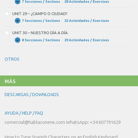
ASPECTO
7 Secciones / Sections
|
28 Actividades / Exercises
UNIT
Expandir
DE
28
LA
–
UNIT 29 – ¿CAMPO O CIUDAD?
GENTE
PASEANDO
POR
7 Secciones / Sections
|
22 Actividades / Exercises
UNIT
Expandir
MADRID
29
–
UNIT 30 – NUESTRO DÍA A DÍA
¿CAMPO
O
8 Secciones / Sections
|
29 Actividades / Exercises
UNIT
Expandir
CIUDAD?
30
–
NUESTRO
OTROS
DÍA
A
DÍA
MÁS
DESCARGAS / DOWNLOADS
AYUDA / HELP / FAQ
comercial@hablaconene.com WhatsApp: +34 607791629
How to Type Spanish Characters on an English Keyboard