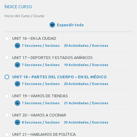
ÍNDICE CURSO
Inicio del Curso / Course
Expandir todo
Unidades
/
Units
UNIT 16 – EN LA CIUDAD
7 Secciones / Sections
|
20 Actividades / Exercises
UNIT
Expandir
16
–
UNIT 17 – DEPORTES Y ESTADOS ANÍMICOS
EN
LA
7 Secciones / Sections
|
19 Actividades / Exercises
UNIT
Expandir
CIUDAD
17
–
UNIT 18 – PARTES DEL CUERPO – EN EL MÉDICO
DEPORTES
Y
7 Secciones / Sections
|
20 Actividades / Exercises
UNIT
Expandir
ESTADOS
18
ANÍMICOS
–
UNIT 19 – VAMOS DE TIENDAS
PARTES
DEL
7 Secciones / Sections
|
21 Actividades / Exercises
UNIT
Expandir
CUERPO
19
–
–
UNIT 20 – VAMOS A COCINAR
EN
VAMOS
EL
DE
8 Secciones / Sections
|
33 Actividades / Exercises
UNIT
Expandir
MÉDICO
TIENDAS
20
–
UNIT 21 – HABLAMOS DE POLÍTICA
VAMOS