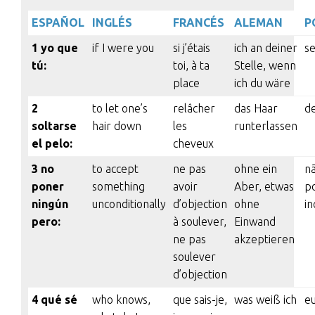
ESPAÑOL
INGLÉS
FRANCÉS
ALEMAN
P
1 yo que
if I were you
si j’étais
ich an deiner
se
tú:
toi, à ta
Stelle, wenn
place
ich du wäre
2
to let one’s
relâcher
das Haar
d
soltarse
hair down
les
runterlassen
el pelo:
cheveux
3 no
to accept
ne pas
ohne ein
nã
poner
something
avoir
Aber, etwas
po
ningún
unconditionally
d’objection
ohne
i
pero:
à soulever,
Einwand
ne pas
akzeptieren
soulever
d’objection
4 qué sé
who knows,
que sais-je,
was weiß ich
eu