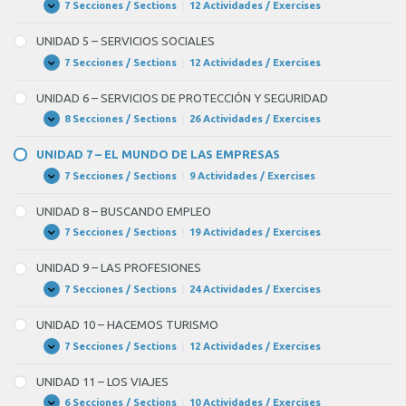
DE
7 Secciones / Sections
|
12 Actividades / Exercises
UNIDAD
Expandir
LA
4
HUMANIDAD
–
UNIDAD 5 – SERVICIOS SOCIALES
CUIDAMOS
EL
7 Secciones / Sections
|
12 Actividades / Exercises
UNIDAD
Expandir
MEDIOAMBIENTE
5
–
UNIDAD 6 – SERVICIOS DE PROTECCIÓN Y SEGURIDAD
SERVICIOS
SOCIALES
8 Secciones / Sections
|
26 Actividades / Exercises
UNIDAD
Expandir
6
–
UNIDAD 7 – EL MUNDO DE LAS EMPRESAS
SERVICIOS
DE
7 Secciones / Sections
|
9 Actividades / Exercises
UNIDAD
Expandir
PROTECCIÓN
7
Y
–
UNIDAD 8 – BUSCANDO EMPLEO
SEGURIDAD
EL
MUNDO
7 Secciones / Sections
|
19 Actividades / Exercises
UNIDAD
Expandir
DE
8
LAS
–
UNIDAD 9 – LAS PROFESIONES
EMPRESAS
BUSCANDO
EMPLEO
7 Secciones / Sections
|
24 Actividades / Exercises
UNIDAD
Expandir
9
–
UNIDAD 10 – HACEMOS TURISMO
LAS
PROFESIONES
7 Secciones / Sections
|
12 Actividades / Exercises
UNIDAD
Expandir
10
–
UNIDAD 11 – LOS VIAJES
HACEMOS
TURISMO
6 Secciones / Sections
|
10 Actividades / Exercises