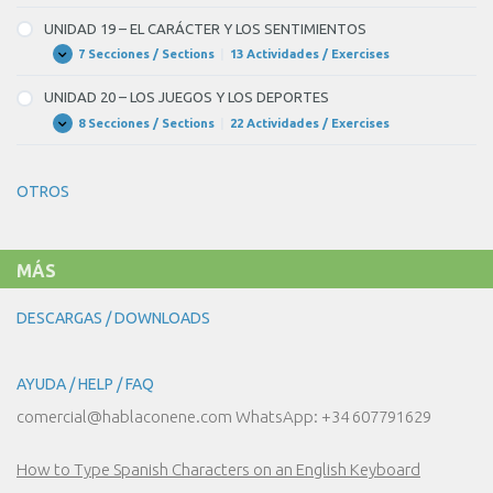
18
SOCIEDAD
–
UNIDAD 19 – EL CARÁCTER Y LOS SENTIMIENTOS
NUESTRO
CUERPO
7 Secciones / Sections
|
13 Actividades / Exercises
UNIDAD
Expandir
Y
19
NUESTRA
–
UNIDAD 20 – LOS JUEGOS Y LOS DEPORTES
SALUD
EL
CARÁCTER
8 Secciones / Sections
|
22 Actividades / Exercises
UNIDAD
Expandir
Y
20
LOS
–
SENTIMIENTOS
LOS
OTROS
JUEGOS
Y
LOS
DEPORTES
MÁS
DESCARGAS / DOWNLOADS
AYUDA / HELP / FAQ
comercial@hablaconene.com WhatsApp: +34 607791629
How to Type Spanish Characters on an English Keyboard