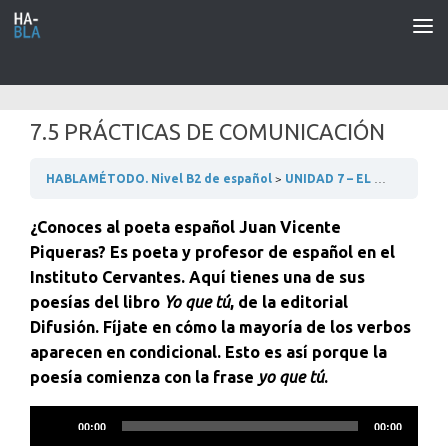
Saltar al contenido
7.5 PRÁCTICAS DE COMUNICACIÓN
HABLAMÉTODO. Nivel B2 de español
UNIDAD 7 – EL MUNDO DE LAS EMPRESAS
¿Conoces al poeta español Juan Vicente
Piqueras? Es poeta y profesor de español en el
Instituto Cervantes. Aquí tienes una de sus
poesías del libro
Yo que tú
, de la editorial
Difusión. Fíjate en cómo la mayoría de los verbos
aparecen en condicional. Esto es así porque la
poesía comienza con la frase
yo que tú
.
Reproductor
00:00
00:00
de