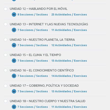
UNIDAD
Expandir
11
–
UNIDAD 12 – HABLANDO POR EL MÓVIL
LOS
VIAJES
8 Secciones / Sections
|
23 Actividades / Exercises
UNIDAD
Expandir
12
–
UNIDAD 13 – INTERNET Y LAS NUEVAS TECNOLOGÍAS
HABLANDO
POR
7 Secciones / Sections
|
11 Actividades / Exercises
UNIDAD
Expandir
EL
13
MÓVIL
–
UNIDAD 14 – NUESTRO PLANETA, LA TIERRA
INTERNET
Y
7 Secciones / Sections
|
12 Actividades / Exercises
UNIDAD
Expandir
LAS
14
NUEVAS
–
UNIDAD 15 – EL CLIMA Y EL TIEMPO
TECNOLOGÍAS
NUESTRO
PLANETA,
7 Secciones / Sections
|
13 Actividades / Exercises
UNIDAD
Expandir
LA
15
TIERRA
–
UNIDAD 16 – EL CONOCIMIENTO CIENTÍFICO
EL
CLIMA
7 Secciones / Sections
|
14 Actividades / Exercises
UNIDAD
Expandir
Y
16
EL
–
UNIDAD 17 – GOBIERNO, POLÍTICA Y SOCIEDAD
TIEMPO
EL
CONOCIMIENTO
7 Secciones / Sections
|
13 Actividades / Exercises
UNIDAD
Expandir
CIENTÍFICO
17
–
UNIDAD 18 – NUESTRO CUERPO Y NUESTRA SALUD
GOBIERNO,
POLÍTICA
7 Secciones / Sections
|
11 Actividades / Exercises
UNIDAD
Expandir
Y