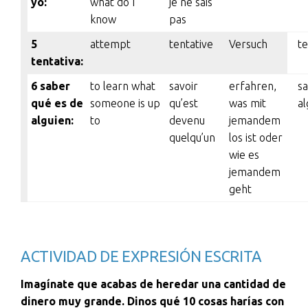
yo:
what do I
je ne sais
know
pas
5
attempt
tentative
Versuch
te
tentativa:
6 saber
to learn what
savoir
erfahren,
sa
qué es de
someone is up
qu’est
was mit
a
alguien:
to
devenu
jemandem
quelqu’un
los ist oder
wie es
jemandem
geht
ACTIVIDAD DE EXPRESIÓN ESCRITA
Imagínate que acabas de heredar una cantidad de
dinero muy grande. Dinos qué 10 cosas harías con