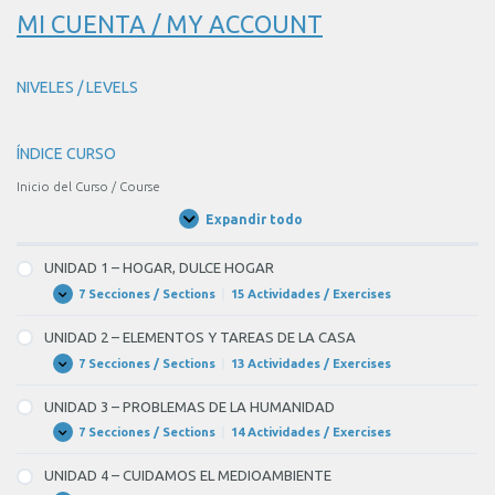
MI CUENTA / MY ACCOUNT
NIVELES / LEVELS
ÍNDICE CURSO
Inicio del Curso / Course
Expandir todo
Unidades
/
Units
UNIDAD 1 – HOGAR, DULCE HOGAR
7 Secciones / Sections
|
15 Actividades / Exercises
UNIDAD
Expandir
1
–
UNIDAD 2 – ELEMENTOS Y TAREAS DE LA CASA
HOGAR,
DULCE
7 Secciones / Sections
|
13 Actividades / Exercises
UNIDAD
Expandir
HOGAR
2
–
UNIDAD 3 – PROBLEMAS DE LA HUMANIDAD
ELEMENTOS
Y
7 Secciones / Sections
|
14 Actividades / Exercises
UNIDAD
Expandir
TAREAS
3
DE
–
UNIDAD 4 – CUIDAMOS EL MEDIOAMBIENTE
LA
PROBLEMAS
CASA