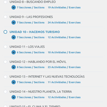
–
UNIDAD 8 – BUSCANDO EMPLEO
SEGURIDAD
EL
MUNDO
7 Secciones / Sections
|
19 Actividades / Exercises
UNIDAD
Expandir
DE
8
LAS
–
UNIDAD 9 – LAS PROFESIONES
EMPRESAS
BUSCANDO
EMPLEO
7 Secciones / Sections
|
24 Actividades / Exercises
UNIDAD
Expandir
9
–
UNIDAD 10 – HACEMOS TURISMO
LAS
PROFESIONES
7 Secciones / Sections
|
12 Actividades / Exercises
UNIDAD
Expandir
10
–
UNIDAD 11 – LOS VIAJES
HACEMOS
TURISMO
6 Secciones / Sections
|
10 Actividades / Exercises
UNIDAD
Expandir
11
–
UNIDAD 12 – HABLANDO POR EL MÓVIL
LOS
VIAJES
8 Secciones / Sections
|
23 Actividades / Exercises
UNIDAD
Expandir
12
–
UNIDAD 13 – INTERNET Y LAS NUEVAS TECNOLOGÍAS
HABLANDO
POR
7 Secciones / Sections
|
11 Actividades / Exercises
UNIDAD
Expandir
EL
13
MÓVIL
–
UNIDAD 14 – NUESTRO PLANETA, LA TIERRA
INTERNET
Y
7 Secciones / Sections
|
12 Actividades / Exercises
UNIDAD
Expandir
LAS
14
NUEVAS
–
UNIDAD 15 – EL CLIMA Y EL TIEMPO
TECNOLOGÍAS