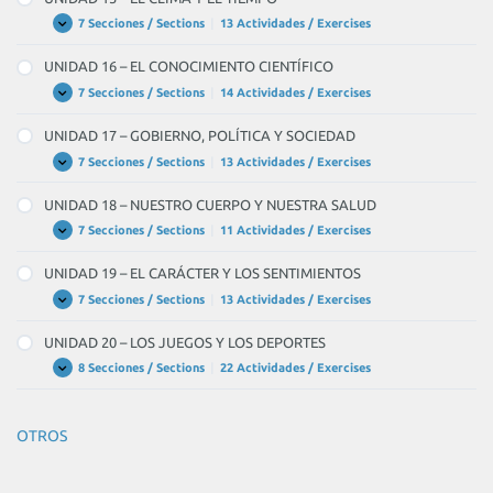
NUESTRO
PLANETA,
7 Secciones / Sections
|
13 Actividades / Exercises
UNIDAD
Expandir
LA
15
TIERRA
–
UNIDAD 16 – EL CONOCIMIENTO CIENTÍFICO
EL
CLIMA
7 Secciones / Sections
|
14 Actividades / Exercises
UNIDAD
Expandir
Y
16
EL
–
UNIDAD 17 – GOBIERNO, POLÍTICA Y SOCIEDAD
TIEMPO
EL
CONOCIMIENTO
7 Secciones / Sections
|
13 Actividades / Exercises
UNIDAD
Expandir
CIENTÍFICO
17
–
UNIDAD 18 – NUESTRO CUERPO Y NUESTRA SALUD
GOBIERNO,
POLÍTICA
7 Secciones / Sections
|
11 Actividades / Exercises
UNIDAD
Expandir
Y
18
SOCIEDAD
–
UNIDAD 19 – EL CARÁCTER Y LOS SENTIMIENTOS
NUESTRO
CUERPO
7 Secciones / Sections
|
13 Actividades / Exercises
UNIDAD
Expandir
Y
19
NUESTRA
–
UNIDAD 20 – LOS JUEGOS Y LOS DEPORTES
SALUD
EL
CARÁCTER
8 Secciones / Sections
|
22 Actividades / Exercises
UNIDAD
Expandir
Y
20
LOS
–
SENTIMIENTOS
LOS
OTROS
JUEGOS
Y
LOS
DEPORTES