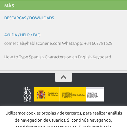
MÁS
DESCARGAS / DOWNLOADS
AYUDA / HELP / FAQ
comercial@hablaconene.com WhatsApp: +34 607791629
How to Type Spanish Characters on an English Keyboard
©HABLA CON EÑE S.L. -- T: +34 917 653 897 / Whatsapp:
+34
Utilizamos cookies propias y de terceros, para realizar análisis
607 791 629
www.hablaconene.com
de navegación de usuarios. Si continúa navegando,
Política de Privacidad
-
Política de cookies