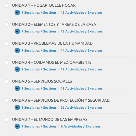
Units
UNIDAD 1 – HOGAR, DULCE HOGAR
7 Secciones / Sections
|
15 Actividades / Exercises
UNIDAD
Expandir
1
–
UNIDAD 2 – ELEMENTOS Y TAREAS DE LA CASA
HOGAR,
DULCE
7 Secciones / Sections
|
13 Actividades / Exercises
UNIDAD
Expandir
HOGAR
2
–
UNIDAD 3 – PROBLEMAS DE LA HUMANIDAD
ELEMENTOS
Y
7 Secciones / Sections
|
14 Actividades / Exercises
UNIDAD
Expandir
TAREAS
3
DE
–
UNIDAD 4 – CUIDAMOS EL MEDIOAMBIENTE
LA
PROBLEMAS
CASA
DE
7 Secciones / Sections
|
12 Actividades / Exercises
UNIDAD
Expandir
LA
4
HUMANIDAD
–
UNIDAD 5 – SERVICIOS SOCIALES
CUIDAMOS
EL
7 Secciones / Sections
|
12 Actividades / Exercises
UNIDAD
Expandir
MEDIOAMBIENTE
5
–
UNIDAD 6 – SERVICIOS DE PROTECCIÓN Y SEGURIDAD
SERVICIOS
SOCIALES
8 Secciones / Sections
|
26 Actividades / Exercises
UNIDAD
Expandir
6
–
UNIDAD 7 – EL MUNDO DE LAS EMPRESAS
SERVICIOS
DE
7 Secciones / Sections
|
9 Actividades / Exercises
UNIDAD
Expandir
PROTECCIÓN
7
Y