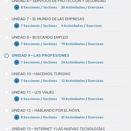
UNIDAD 6 – SERVICIOS DE PROTECCIÓN Y SEGURIDAD
SERVICIOS
SOCIALES
8 Secciones / Sections
|
26 Actividades / Exercises
UNIDAD
Expandir
6
–
UNIDAD 7 – EL MUNDO DE LAS EMPRESAS
SERVICIOS
DE
7 Secciones / Sections
|
9 Actividades / Exercises
UNIDAD
Expandir
PROTECCIÓN
7
Y
–
UNIDAD 8 – BUSCANDO EMPLEO
SEGURIDAD
EL
MUNDO
7 Secciones / Sections
|
19 Actividades / Exercises
UNIDAD
Expandir
DE
8
LAS
–
UNIDAD 9 – LAS PROFESIONES
EMPRESAS
BUSCANDO
EMPLEO
7 Secciones / Sections
|
24 Actividades / Exercises
UNIDAD
Expandir
9
–
UNIDAD 10 – HACEMOS TURISMO
LAS
PROFESIONES
7 Secciones / Sections
|
12 Actividades / Exercises
UNIDAD
Expandir
10
–
UNIDAD 11 – LOS VIAJES
HACEMOS
TURISMO
6 Secciones / Sections
|
10 Actividades / Exercises
UNIDAD
Expandir
11
–
UNIDAD 12 – HABLANDO POR EL MÓVIL
LOS
VIAJES
8 Secciones / Sections
|
23 Actividades / Exercises
UNIDAD
Expandir
12
–
UNIDAD 13 – INTERNET Y LAS NUEVAS TECNOLOGÍAS