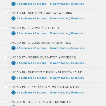
HABLANDO
POR
7 Secciones / Sections
|
11 Actividades / Exercises
UNIDAD
Expandir
EL
13
MÓVIL
–
UNIDAD 14 – NUESTRO PLANETA, LA TIERRA
INTERNET
Y
7 Secciones / Sections
|
12 Actividades / Exercises
UNIDAD
Expandir
LAS
14
NUEVAS
–
UNIDAD 15 – EL CLIMA Y EL TIEMPO
TECNOLOGÍAS
NUESTRO
PLANETA,
7 Secciones / Sections
|
13 Actividades / Exercises
UNIDAD
Expandir
LA
15
TIERRA
–
UNIDAD 16 – EL CONOCIMIENTO CIENTÍFICO
EL
CLIMA
7 Secciones / Sections
|
14 Actividades / Exercises
UNIDAD
Expandir
Y
16
EL
–
UNIDAD 17 – GOBIERNO, POLÍTICA Y SOCIEDAD
TIEMPO
EL
CONOCIMIENTO
7 Secciones / Sections
|
13 Actividades / Exercises
UNIDAD
Expandir
CIENTÍFICO
17
–
UNIDAD 18 – NUESTRO CUERPO Y NUESTRA SALUD
GOBIERNO,
POLÍTICA
7 Secciones / Sections
|
11 Actividades / Exercises
UNIDAD
Expandir
Y
18
SOCIEDAD
–
UNIDAD 19 – EL CARÁCTER Y LOS SENTIMIENTOS
NUESTRO
CUERPO
7 Secciones / Sections
|
13 Actividades / Exercises
UNIDAD
Expandir
Y
19
NUESTRA
–
UNIDAD 20 – LOS JUEGOS Y LOS DEPORTES
SALUD
EL