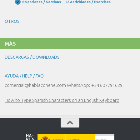
CARÁCTER
8 Secciones / Sections
|
22 Actividades / Exercises
UNIDAD
Expandir
Y
20
LOS
–
SENTIMIENTOS
LOS
OTROS
JUEGOS
Y
LOS
DEPORTES
MÁS
DESCARGAS / DOWNLOADS
AYUDA / HELP / FAQ
comercial@hablaconene.com WhatsApp: +34 607791629
How to Type Spanish Characters on an English Keyboard