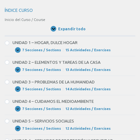
ÍNDICE CURSO
Inicio del Curso / Course
Expandir todo
Unidades
/
Units
UNIDAD 1 – HOGAR, DULCE HOGAR
7 Secciones / Sections
|
15 Actividades / Exercises
UNIDAD
Expandir
1
–
UNIDAD 2 – ELEMENTOS Y TAREAS DE LA CASA
HOGAR,
DULCE
7 Secciones / Sections
|
13 Actividades / Exercises
UNIDAD
Expandir
HOGAR
2
–
UNIDAD 3 – PROBLEMAS DE LA HUMANIDAD
ELEMENTOS
Y
7 Secciones / Sections
|
14 Actividades / Exercises
UNIDAD
Expandir
TAREAS
3
DE
–
UNIDAD 4 – CUIDAMOS EL MEDIOAMBIENTE
LA
PROBLEMAS
CASA
DE
7 Secciones / Sections
|
12 Actividades / Exercises
UNIDAD
Expandir
LA
4
HUMANIDAD
–
UNIDAD 5 – SERVICIOS SOCIALES
CUIDAMOS
EL
7 Secciones / Sections
|
12 Actividades / Exercises
UNIDAD
Expandir
MEDIOAMBIENTE
5
–