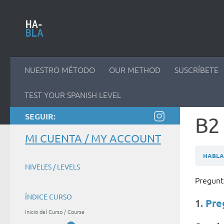
Saltar al contenido
NUESTRO MÉTODO
OUR METHOD
SUSCRÍBETE
TEST YOUR SPANISH LEVEL
SEGUIR:
B2 
MI CUENTA / MY ACCOUNT
HABLAM
NIVELES / LEVELS
Pregun
ÍNDICE CURSO
1
. Pr
Inicio del Curso / Course