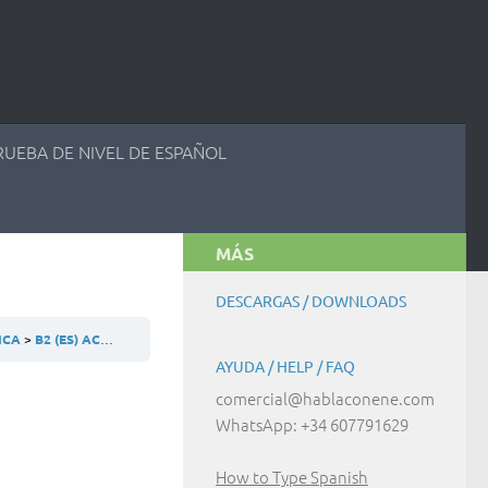
RUEBA DE NIVEL DE ESPAÑOL
MÁS
DESCARGAS / DOWNLOADS
TICA
B2 (ES) ACTIVIDAD 9.3.4
AYUDA / HELP / FAQ
comercial@hablaconene.com
WhatsApp: +34 607791629
How to Type Spanish