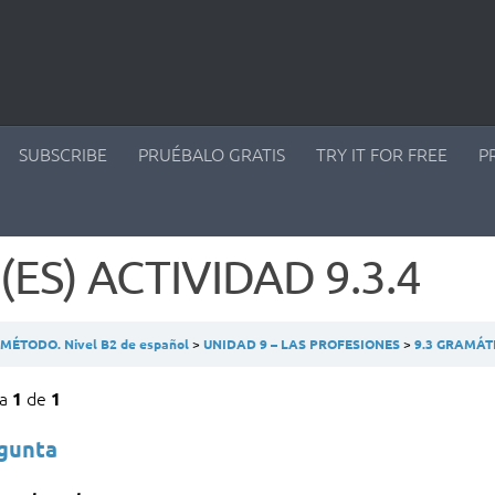
SUBSCRIBE
PRUÉBALO GRATIS
TRY IT FOR FREE
P
(ES) ACTIVIDAD 9.3.4
ÉTODO. Nivel B2 de español
UNIDAD 9 – LAS PROFESIONES
9.3 GRAMÁ
ta
de
1
1
egunta