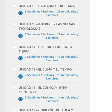
–
UNIDAD 12 – HABLANDO POR EL MÓVIL
LOS
VIAJES
8 Secciones / Sections
|
23 Actividades /
UNIDAD
Expandir
Exercises
12
–
UNIDAD 13 – INTERNET Y LAS NUEVAS
HABLANDO
TECNOLOGÍAS
POR
EL
7 Secciones / Sections
|
11 Actividades /
MÓVIL
UNIDAD
Expandir
Exercises
13
–
UNIDAD 14 – NUESTRO PLANETA, LA
INTERNET
TIERRA
Y
LAS
7 Secciones / Sections
|
12 Actividades /
NUEVAS
UNIDAD
Expandir
Exercises
TECNOLOGÍAS
14
–
UNIDAD 15 – EL CLIMA Y EL TIEMPO
NUESTRO
PLANETA,
7 Secciones / Sections
|
13 Actividades /
LA
UNIDAD
Expandir
Exercises
TIERRA
15
–
UNIDAD 16 – EL CONOCIMIENTO
EL
CIENTÍFICO
CLIMA
Y
7 Secciones / Sections
|
14 Actividades /
EL
UNIDAD
Expandir
Exercises
TIEMPO
16
–
UNIDAD 17 – GOBIERNO, POLÍTICA Y
EL