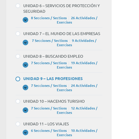
–
clien
UNIDAD 6 – SERVICIOS DE PROTECCIÓN Y
SERVICIOS
SEGURIDAD
SOCIALES
8 Secciones / Sections
|
26 Actividades /
BLAN
UNIDAD
Expandir
Exercises
6
of 
–
UNIDAD 7 – EL MUNDO DE LAS EMPRESAS
SERVICIOS
DE
7 Secciones / Sections
|
9 Actividades /
PROTECCIÓN
UNIDAD
Expandir
Exercises
Y
7
SEGURIDAD
–
UNIDAD 8 – BUSCANDO EMPLEO
EL
MUNDO
7 Secciones / Sections
|
19 Actividades /
DE
UNIDAD
Expandir
Exercises
LAS
8
EMPRESAS
–
UNIDAD 9 – LAS PROFESIONES
BUSCANDO
EMPLEO
7 Secciones / Sections
|
24 Actividades /
UNIDAD
Expandir
Exercises
9
–
UNIDAD 10 – HACEMOS TURISMO
LAS
PROFESIONES
7 Secciones / Sections
|
12 Actividades /
UNIDAD
Expandir
Exercises
10
–
UNIDAD 11 – LOS VIAJES
HACEMOS
TURISMO
6 Secciones / Sections
|
10 Actividades /
UNIDAD
Expandir
Exercises
11