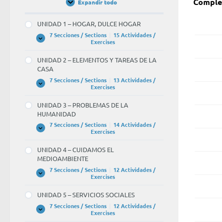
Complet
Expandir todo
Unidades
/
Units
UNIDAD 1 – HOGAR, DULCE HOGAR
mascu
7 Secciones / Sections
|
15 Actividades /
UNIDAD
Expandir
BLAN
Exercises
1
of 
–
UNIDAD 2 – ELEMENTOS Y TAREAS DE LA
HOGAR,
CASA
DULCE
HOGAR
acto
7 Secciones / Sections
|
13 Actividades /
UNIDAD
Expandir
Exercises
2
–
UNIDAD 3 – PROBLEMAS DE LA
ELEMENTOS
abog
HUMANIDAD
Y
TAREAS
7 Secciones / Sections
|
14 Actividades /
DE
UNIDAD
Expandir
Exercises
LA
3
pilo
CASA
–
UNIDAD 4 – CUIDAMOS EL
PROBLEMAS
MEDIOAMBIENTE
DE
LA
polic
7 Secciones / Sections
|
12 Actividades /
HUMANIDAD
UNIDAD
Expandir
Exercises
4
–
BLAN
UNIDAD 5 – SERVICIOS SOCIALES
CUIDAMOS
EL
of 
7 Secciones / Sections
|
12 Actividades /
MEDIOAMBIENTE
UNIDAD
Expandir
Exercises
5