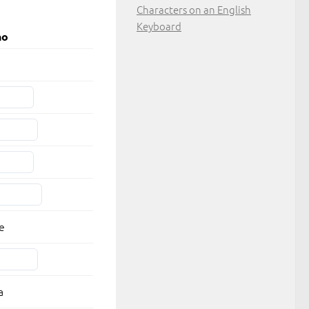
Characters on an English
Keyboard
no
a
e
a