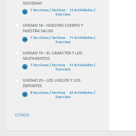
SOCIEDAD
CONOCIMIENTO
CIENTÍFICO
7 Secciones / Sections
|
13 Actividades /
UNIDAD
Expandir
Exercises
17
–
UNIDAD 18 – NUESTRO CUERPO Y
GOBIERNO,
NUESTRA SALUD
POLÍTICA
Y
7 Secciones / Sections
|
11 Actividades /
SOCIEDAD
UNIDAD
Expandir
Exercises
18
–
UNIDAD 19 – EL CARÁCTER Y LOS
NUESTRO
SENTIMIENTOS
CUERPO
Y
7 Secciones / Sections
|
13 Actividades /
NUESTRA
UNIDAD
Expandir
Exercises
SALUD
19
–
UNIDAD 20 – LOS JUEGOS Y LOS
EL
DEPORTES
CARÁCTER
Y
8 Secciones / Sections
|
22 Actividades /
LOS
UNIDAD
Expandir
Exercises
SENTIMIENTOS
20
–
LOS
JUEGOS
OTROS
Y
LOS
DEPORTES