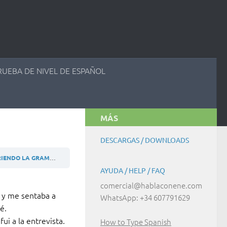
RUEBA DE NIVEL DE ESPAÑOL
MÁS
DESCARGAS / DOWNLOADS
ENDO LA GRAMÁTICA
B2 (ES) ACTIVIDAD 9.2.1
AYUDA / HELP / FAQ
comercial@hablaconene.com
s y me sentaba a
WhatsApp: +34 607791629
é.
i a la entrevista.
How to Type Spanish