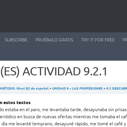
SUBSCRIBE
PRUÉBALO GRATIS
TRY IT FOR FREE
P
(ES) ACTIVIDAD 9.2.1
ÉTODO. Nivel B2 de español
UNIDAD 9 – LAS PROFESIONES
9.2 DESCUBRI
en estos textos
o estaba en el paro, me levantaba tarde, desayunaba sin prisa
periódico en busca de nuevas ofertas mientras me tomaba el caf
 día me levanté temprano, desayuné rápido, me tomé el café y fu