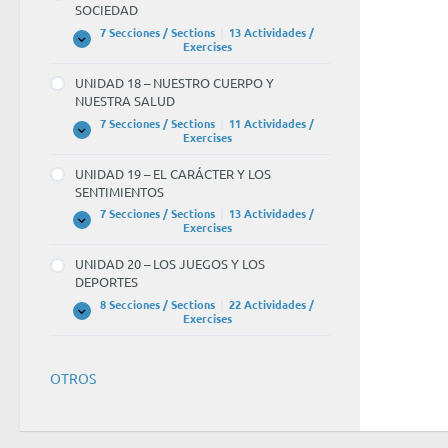
SOCIEDAD
CONOCIMIENTO
CIENTÍFICO
7 Secciones / Sections
|
13 Actividades /
UNIDAD
Expandir
Exercises
17
–
UNIDAD 18 – NUESTRO CUERPO Y
GOBIERNO,
NUESTRA SALUD
POLÍTICA
Y
7 Secciones / Sections
|
11 Actividades /
SOCIEDAD
UNIDAD
Expandir
Exercises
18
–
UNIDAD 19 – EL CARÁCTER Y LOS
NUESTRO
SENTIMIENTOS
CUERPO
Y
7 Secciones / Sections
|
13 Actividades /
NUESTRA
UNIDAD
Expandir
Exercises
SALUD
19
–
UNIDAD 20 – LOS JUEGOS Y LOS
EL
DEPORTES
CARÁCTER
Y
8 Secciones / Sections
|
22 Actividades /
LOS
UNIDAD
Expandir
Exercises
SENTIMIENTOS
20
–
LOS
JUEGOS
OTROS
Y
LOS
DEPORTES