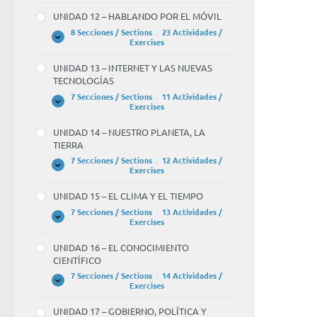
–
UNIDAD 12 – HABLANDO POR EL MÓVIL
LOS
VIAJES
8 Secciones / Sections
|
23 Actividades /
UNIDAD
Expandir
Exercises
12
–
UNIDAD 13 – INTERNET Y LAS NUEVAS
HABLANDO
TECNOLOGÍAS
POR
EL
7 Secciones / Sections
|
11 Actividades /
MÓVIL
UNIDAD
Expandir
Exercises
13
–
UNIDAD 14 – NUESTRO PLANETA, LA
INTERNET
TIERRA
Y
LAS
7 Secciones / Sections
|
12 Actividades /
NUEVAS
UNIDAD
Expandir
Exercises
TECNOLOGÍAS
14
–
UNIDAD 15 – EL CLIMA Y EL TIEMPO
NUESTRO
PLANETA,
7 Secciones / Sections
|
13 Actividades /
LA
UNIDAD
Expandir
Exercises
TIERRA
15
–
UNIDAD 16 – EL CONOCIMIENTO
EL
CIENTÍFICO
CLIMA
Y
7 Secciones / Sections
|
14 Actividades /
EL
UNIDAD
Expandir
Exercises
TIEMPO
16
–
UNIDAD 17 – GOBIERNO, POLÍTICA Y
EL