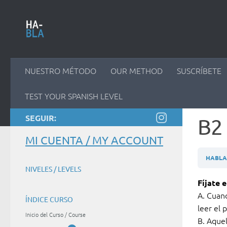
Saltar al contenido
NUESTRO MÉTODO
OUR METHOD
SUSCRÍBETE
TEST YOUR SPANISH LEVEL
SEGUIR:
B2 
MI CUENTA / MY ACCOUNT
HABLAM
NIVELES / LEVELS
Fíjate 
A. Cuand
ÍNDICE CURSO
leer el 
Inicio del Curso / Course
B. Aquel