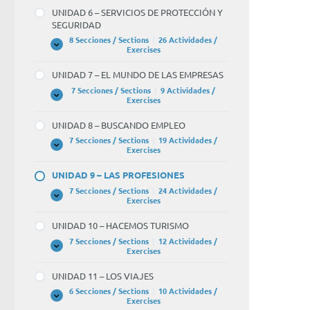
–
UNIDAD 6 – SERVICIOS DE PROTECCIÓN Y
SERVICIOS
SEGURIDAD
SOCIALES
8 Secciones / Sections
|
26 Actividades /
UNIDAD
Expandir
Exercises
6
–
UNIDAD 7 – EL MUNDO DE LAS EMPRESAS
SERVICIOS
DE
7 Secciones / Sections
|
9 Actividades /
PROTECCIÓN
UNIDAD
Expandir
Exercises
Y
7
SEGURIDAD
–
UNIDAD 8 – BUSCANDO EMPLEO
EL
MUNDO
7 Secciones / Sections
|
19 Actividades /
DE
UNIDAD
Expandir
Exercises
LAS
8
EMPRESAS
–
UNIDAD 9 – LAS PROFESIONES
BUSCANDO
EMPLEO
7 Secciones / Sections
|
24 Actividades /
UNIDAD
Expandir
Exercises
9
–
UNIDAD 10 – HACEMOS TURISMO
LAS
PROFESIONES
7 Secciones / Sections
|
12 Actividades /
UNIDAD
Expandir
Exercises
10
–
UNIDAD 11 – LOS VIAJES
HACEMOS
TURISMO
6 Secciones / Sections
|
10 Actividades /
UNIDAD
Expandir
Exercises
11