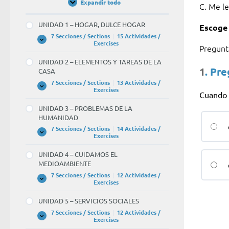
Expandir todo
C. Me le
Unidades
/
Units
UNIDAD 1 – HOGAR, DULCE HOGAR
Escoge 
7 Secciones / Sections
|
15 Actividades /
UNIDAD
Expandir
Exercises
Pregun
1
–
UNIDAD 2 – ELEMENTOS Y TAREAS DE LA
HOGAR,
1
. Pr
CASA
DULCE
HOGAR
7 Secciones / Sections
|
13 Actividades /
UNIDAD
Expandir
Exercises
Cuando 
2
–
UNIDAD 3 – PROBLEMAS DE LA
ELEMENTOS
HUMANIDAD
Y
TAREAS
7 Secciones / Sections
|
14 Actividades /
DE
UNIDAD
Expandir
Exercises
LA
3
CASA
–
UNIDAD 4 – CUIDAMOS EL
PROBLEMAS
MEDIOAMBIENTE
DE
LA
7 Secciones / Sections
|
12 Actividades /
HUMANIDAD
UNIDAD
Expandir
Exercises
4
–
UNIDAD 5 – SERVICIOS SOCIALES
CUIDAMOS
EL
7 Secciones / Sections
|
12 Actividades /
MEDIOAMBIENTE
UNIDAD
Expandir
Exercises
5