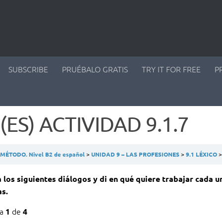
SUBSCRIBE
PRUÉBALO GRATIS
TRY IT FOR FREE
P
(ES) ACTIVIDAD 9.1.7
ÉTODO. Nivel B2 de español
UNIDAD 9 – LAS PROFESIONES
9.1 LÉXICO
 los siguientes diálogos y di en qué quiere trabajar cada u
s.
ta
de
1
4