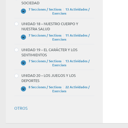
SOCIEDAD
CONOCIMIENTO
CIENTÍFICO
7 Secciones / Sections
|
13 Actividades /
UNIDAD
Expandir
Exercises
17
–
UNIDAD 18 – NUESTRO CUERPO Y
GOBIERNO,
NUESTRA SALUD
POLÍTICA
Y
7 Secciones / Sections
|
11 Actividades /
SOCIEDAD
UNIDAD
Expandir
Exercises
18
–
UNIDAD 19 – EL CARÁCTER Y LOS
NUESTRO
SENTIMIENTOS
CUERPO
Y
7 Secciones / Sections
|
13 Actividades /
NUESTRA
UNIDAD
Expandir
Exercises
SALUD
19
–
UNIDAD 20 – LOS JUEGOS Y LOS
EL
DEPORTES
CARÁCTER
Y
8 Secciones / Sections
|
22 Actividades /
LOS
UNIDAD
Expandir
Exercises
SENTIMIENTOS
20
–
LOS
JUEGOS
OTROS
Y
LOS
DEPORTES