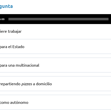
egunta
ctor
0:00
iere trabajar
para el Estado
para una multinacional
repartiendo
pizzas
a domicilio
como autónomo