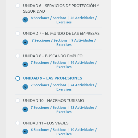
–
UNIDAD 6 – SERVICIOS DE PROTECCIÓN Y
SERVICIOS
SEGURIDAD
SOCIALES
8 Secciones / Sections
|
26 Actividades /
UNIDAD
Expandir
Exercises
6
–
UNIDAD 7 – EL MUNDO DE LAS EMPRESAS
SERVICIOS
DE
7 Secciones / Sections
|
9 Actividades /
PROTECCIÓN
UNIDAD
Expandir
Exercises
Y
7
SEGURIDAD
–
UNIDAD 8 – BUSCANDO EMPLEO
EL
MUNDO
7 Secciones / Sections
|
19 Actividades /
DE
UNIDAD
Expandir
Exercises
LAS
8
EMPRESAS
–
UNIDAD 9 – LAS PROFESIONES
BUSCANDO
EMPLEO
7 Secciones / Sections
|
24 Actividades /
UNIDAD
Expandir
Exercises
9
–
UNIDAD 10 – HACEMOS TURISMO
LAS
PROFESIONES
7 Secciones / Sections
|
12 Actividades /
UNIDAD
Expandir
Exercises
10
–
UNIDAD 11 – LOS VIAJES
HACEMOS
TURISMO
6 Secciones / Sections
|
10 Actividades /
UNIDAD
Expandir
Exercises
11