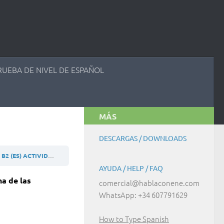
RUEBA DE NIVEL DE ESPAÑOL
MÁS
DESCARGAS / DOWNLOADS
B2 (ES) ACTIVIDAD 9.1.7
AYUDA / HELP / FAQ
na de las
comercial@hablaconene.com
WhatsApp: +34 607791629
How to Type Spanish