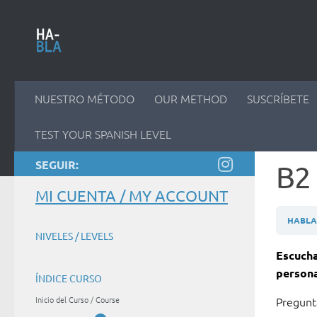
Saltar al contenido
NUESTRO MÉTODO
OUR METHOD
SUSCRÍBETE
TEST YOUR SPANISH LEVEL
SEGUIR:
B2 
MI CUENTA / MY ACCOUNT
HABLAM
NIVELES / LEVELS
Escucha
persona
ÍNDICE CURSO
Inicio del Curso / Course
Pregun