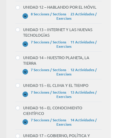
–
UNIDAD 12 – HABLANDO POR EL MÓVIL
LOS
VIAJES
8 Secciones / Sections
|
23 Actividades /
UNIDAD
Expandir
Exercises
12
–
UNIDAD 13 – INTERNET Y LAS NUEVAS
HABLANDO
TECNOLOGÍAS
POR
EL
7 Secciones / Sections
|
11 Actividades /
MÓVIL
UNIDAD
Expandir
Exercises
13
–
UNIDAD 14 – NUESTRO PLANETA, LA
INTERNET
TIERRA
Y
LAS
7 Secciones / Sections
|
12 Actividades /
NUEVAS
UNIDAD
Expandir
Exercises
TECNOLOGÍAS
14
–
UNIDAD 15 – EL CLIMA Y EL TIEMPO
NUESTRO
PLANETA,
7 Secciones / Sections
|
13 Actividades /
LA
UNIDAD
Expandir
Exercises
TIERRA
15
–
UNIDAD 16 – EL CONOCIMIENTO
EL
CIENTÍFICO
CLIMA
Y
7 Secciones / Sections
|
14 Actividades /
EL
UNIDAD
Expandir
Exercises
TIEMPO
16
–
UNIDAD 17 – GOBIERNO, POLÍTICA Y
EL