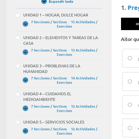
Expandir todo
Unidades
1
. Pr
/
Units
UNIDAD 1 – HOGAR, DULCE HOGAR
Reprodu
7 Secciones / Sections
|
15 Actividades /
0
UNIDAD
Expandir
Exercises
de
1
–
audio
UNIDAD 2 – ELEMENTOS Y TAREAS DE LA
Aitor qu
HOGAR,
CASA
DULCE
HOGAR
7 Secciones / Sections
|
13 Actividades /
UNIDAD
Expandir
Exercises
2
–
UNIDAD 3 – PROBLEMAS DE LA
ELEMENTOS
HUMANIDAD
Y
TAREAS
7 Secciones / Sections
|
14 Actividades /
DE
UNIDAD
Expandir
Exercises
LA
3
CASA
–
UNIDAD 4 – CUIDAMOS EL
PROBLEMAS
MEDIOAMBIENTE
DE
LA
7 Secciones / Sections
|
12 Actividades /
HUMANIDAD
UNIDAD
Expandir
Exercises
4
–
UNIDAD 5 – SERVICIOS SOCIALES
CUIDAMOS
EL
7 Secciones / Sections
|
12 Actividades /
MEDIOAMBIENTE
UNIDAD
Expandir
Exercises
5