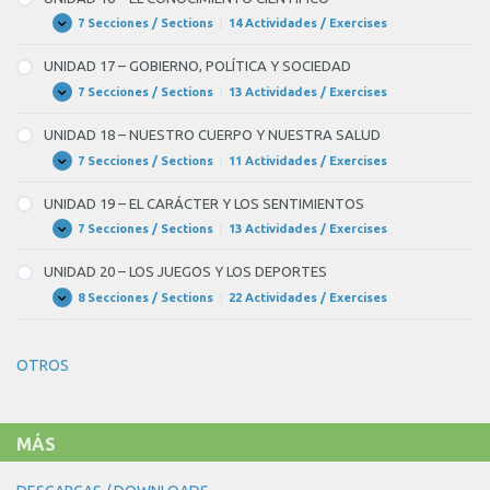
EL
CLIMA
7 Secciones / Sections
|
14 Actividades / Exercises
UNIDAD
Expandir
Y
16
EL
–
UNIDAD 17 – GOBIERNO, POLÍTICA Y SOCIEDAD
TIEMPO
EL
CONOCIMIENTO
7 Secciones / Sections
|
13 Actividades / Exercises
UNIDAD
Expandir
CIENTÍFICO
17
–
UNIDAD 18 – NUESTRO CUERPO Y NUESTRA SALUD
GOBIERNO,
POLÍTICA
7 Secciones / Sections
|
11 Actividades / Exercises
UNIDAD
Expandir
Y
18
SOCIEDAD
–
UNIDAD 19 – EL CARÁCTER Y LOS SENTIMIENTOS
NUESTRO
CUERPO
7 Secciones / Sections
|
13 Actividades / Exercises
UNIDAD
Expandir
Y
19
NUESTRA
–
UNIDAD 20 – LOS JUEGOS Y LOS DEPORTES
SALUD
EL
CARÁCTER
8 Secciones / Sections
|
22 Actividades / Exercises
UNIDAD
Expandir
Y
20
LOS
–
SENTIMIENTOS
LOS
OTROS
JUEGOS
Y
LOS
DEPORTES
MÁS