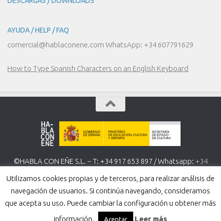
DESCARGAS / DOWNLOADS
AYUDA / HELP / FAQ
comercial@hablaconene.com WhatsApp: +34 607791629
How to Type Spanish Characters on an English Keyboard
©HABLA CON EÑE S.L. -- T: +34 917 653 897 / Whatsapp:
+34
607 791 629
www.hablaconene.com
Utilizamos cookies propias y de terceros, para realizar análisis de
Política de Privacidad
-
Política de cookies
navegación de usuarios. Si continúa navegando, consideramos
que acepta su uso. Puede cambiar la configuración u obtener más
información.
Leer más
Aceptar