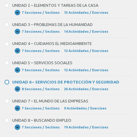
–
UNIDAD 2 – ELEMENTOS Y TAREAS DE LA CASA
HOGAR,
DULCE
7 Secciones / Sections
|
13 Actividades / Exercises
UNIDAD
Expandir
HOGAR
2
–
UNIDAD 3 – PROBLEMAS DE LA HUMANIDAD
ELEMENTOS
Y
7 Secciones / Sections
|
14 Actividades / Exercises
UNIDAD
Expandir
TAREAS
3
DE
–
UNIDAD 4 – CUIDAMOS EL MEDIOAMBIENTE
LA
PROBLEMAS
CASA
DE
7 Secciones / Sections
|
12 Actividades / Exercises
UNIDAD
Expandir
LA
4
HUMANIDAD
–
UNIDAD 5 – SERVICIOS SOCIALES
CUIDAMOS
EL
7 Secciones / Sections
|
12 Actividades / Exercises
UNIDAD
Expandir
MEDIOAMBIENTE
5
–
UNIDAD 6 – SERVICIOS DE PROTECCIÓN Y SEGURIDAD
SERVICIOS
SOCIALES
8 Secciones / Sections
|
26 Actividades / Exercises
UNIDAD
Expandir
6
–
UNIDAD 7 – EL MUNDO DE LAS EMPRESAS
SERVICIOS
DE
7 Secciones / Sections
|
9 Actividades / Exercises
UNIDAD
Expandir
PROTECCIÓN
7
Y
–
UNIDAD 8 – BUSCANDO EMPLEO
SEGURIDAD
EL
MUNDO
7 Secciones / Sections
|
19 Actividades / Exercises
UNIDAD
Expandir
DE
8
LAS