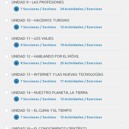
–
UNIDAD 9 – LAS PROFESIONES
EMPRESAS
BUSCANDO
EMPLEO
7 Secciones / Sections
|
24 Actividades / Exercises
UNIDAD
Expandir
9
–
UNIDAD 10 – HACEMOS TURISMO
LAS
PROFESIONES
7 Secciones / Sections
|
12 Actividades / Exercises
UNIDAD
Expandir
10
–
UNIDAD 11 – LOS VIAJES
HACEMOS
TURISMO
6 Secciones / Sections
|
10 Actividades / Exercises
UNIDAD
Expandir
11
–
UNIDAD 12 – HABLANDO POR EL MÓVIL
LOS
VIAJES
8 Secciones / Sections
|
23 Actividades / Exercises
UNIDAD
Expandir
12
–
UNIDAD 13 – INTERNET Y LAS NUEVAS TECNOLOGÍAS
HABLANDO
POR
7 Secciones / Sections
|
11 Actividades / Exercises
UNIDAD
Expandir
EL
13
MÓVIL
–
UNIDAD 14 – NUESTRO PLANETA, LA TIERRA
INTERNET
Y
7 Secciones / Sections
|
12 Actividades / Exercises
UNIDAD
Expandir
LAS
14
NUEVAS
–
UNIDAD 15 – EL CLIMA Y EL TIEMPO
TECNOLOGÍAS
NUESTRO
PLANETA,
7 Secciones / Sections
|
13 Actividades / Exercises
UNIDAD
Expandir
LA
15
TIERRA
–
UNIDAD 16 – EL CONOCIMIENTO CIENTÍFICO