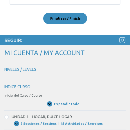
SEGUIR:
MI CUENTA / MY ACCOUNT
NIVELES / LEVELS
ÍNDICE CURSO
Inicio del Curso / Course
Expandir todo
Unidades
/
Units
UNIDAD 1 – HOGAR, DULCE HOGAR
7 Secciones / Sections
|
15 Actividades / Exercises
UNIDAD
Expandir
1