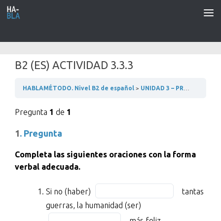
Saltar al contenido
B2 (ES) ACTIVIDAD 3.3.3
HABLAMÉTODO. Nivel B2 de español
UNIDAD 3 – PROBLEMAS DE LA HUMANIDAD
Pregunta
1
de
1
1
. Pregunta
Completa las siguientes oraciones con la forma
verbal adecuada.
Si
Fill
Si no (haber)
tantas
no
in
Fill
guerras, la humanidad (ser)
(haber)
the
in
más feliz.