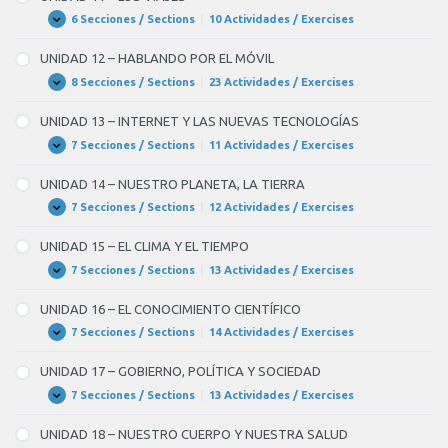
HACEMOS
origen,
TURISMO
6 Secciones / Sections
|
10 Actividades / Exercises
UNIDAD
Expandir
no
11
–
UNIDAD 12 – HABLANDO POR EL MÓVIL
(haber)
LOS
VIAJES
8 Secciones / Sections
|
23 Actividades / Exercises
UNIDAD
Expandir
BLANK
12
8
–
UNIDAD 13 – INTERNET Y LAS NUEVAS TECNOLOGÍAS
HABLANDO
of
POR
7 Secciones / Sections
|
11 Actividades / Exercises
UNIDAD
Expandir
EL
11
13
MÓVIL
–
UNIDAD 14 – NUESTRO PLANETA, LA TIERRA
tanta
INTERNET
Y
7 Secciones / Sections
|
12 Actividades / Exercises
UNIDAD
Expandir
emigración.
LAS
14
NUEVAS
–
UNIDAD 15 – EL CLIMA Y EL TIEMPO
TECNOLOGÍAS
NUESTRO
Si
PLANETA,
7 Secciones / Sections
|
13 Actividades / Exercises
UNIDAD
Expandir
LA
no
15
TIERRA
–
UNIDAD 16 – EL CONOCIMIENTO CIENTÍFICO
(usar
EL
CLIMA
7 Secciones / Sections
|
14 Actividades / Exercises
UNIDAD
Expandir
nosotros)
Y
16
EL
BLANK
–
UNIDAD 17 – GOBIERNO, POLÍTICA Y SOCIEDAD
TIEMPO
EL
9
CONOCIMIENTO
7 Secciones / Sections
|
13 Actividades / Exercises
UNIDAD
Expandir
CIENTÍFICO
of
17
–
UNIDAD 18 – NUESTRO CUERPO Y NUESTRA SALUD
11
GOBIERNO,