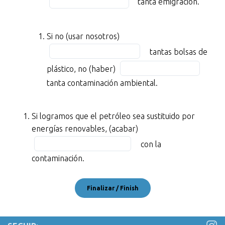
tanta emigración.
BLANK
11
blank
the
3
7
blank
of
of
Fill
8
Si no (usar nosotros)
11
11
in
of
tantas bolsas de
menos
the
11
Fill
contaminación,
plástico, no (haber)
blank
in
(tener)
tanta contaminación ambiental.
9
the
BLANK
of
blank
4
11
10
Si logramos que el petróleo sea sustituido por
of
of
Fill
energías renovables, (acabar)
11
11
in
menos
con la
the
problemas
contaminación.
blank
de
11
salud.
of
11
Si
(aumentar)