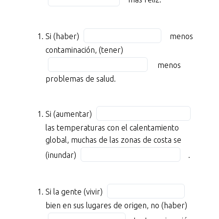
BLANK
blank
the
1
1
blank
of
of
Fill
2
Si (haber)
menos
11
11
in
of
Fill
contaminación, (tener)
tantas
the
11
in
guerras,
menos
blank
the
la
problemas de salud.
3
blank
humanidad
of
4
(ser)
11
Fill
of
BLANK
Si (aumentar)
in
11
2
las temperaturas con el calentamiento
the
of
global, muchas de las zonas de costa se
blank
11
Fill
(inundar)
.
5
más
in
of
feliz.
the
11
blank
Fill
Si la gente (vivir)
Si
6
in
Fill
bien en sus lugares de origen, no (haber)
(haber)
of
the
in