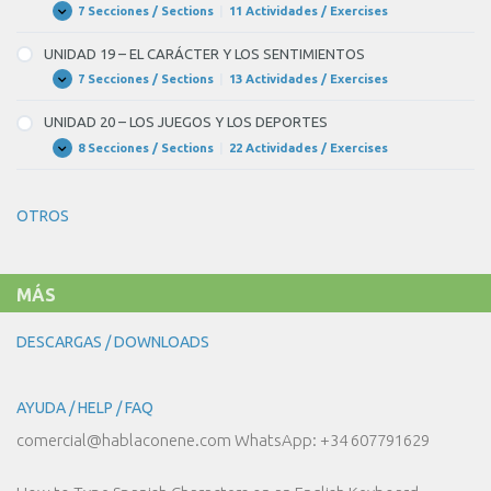
POLÍTICA
7 Secciones / Sections
|
11 Actividades / Exercises
tantas
UNIDAD
Expandir
Y
18
SOCIEDAD
bolsas
–
UNIDAD 19 – EL CARÁCTER Y LOS SENTIMIENTOS
NUESTRO
de
CUERPO
7 Secciones / Sections
|
13 Actividades / Exercises
UNIDAD
Expandir
Y
plástico,
19
NUESTRA
–
UNIDAD 20 – LOS JUEGOS Y LOS DEPORTES
SALUD
no
EL
CARÁCTER
8 Secciones / Sections
|
22 Actividades / Exercises
(haber)
UNIDAD
Expandir
Y
20
LOS
BLANK
–
SENTIMIENTOS
LOS
10
OTROS
JUEGOS
Y
of
LOS
DEPORTES
11
tanta
MÁS
contaminación
DESCARGAS / DOWNLOADS
ambiental.
Si
AYUDA / HELP / FAQ
logramos
comercial@hablaconene.com WhatsApp: +34 607791629
que
el