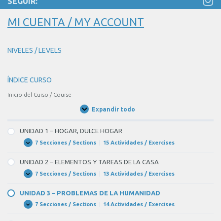
SEGUIR:
BLANK
5
MI CUENTA / MY ACCOUNT
of
11
NIVELES / LEVELS
las
temperaturas
con
ÍNDICE CURSO
el
Inicio del Curso / Course
calentamiento
Expandir todo
Unidades
global,
/
Units
muchas
UNIDAD 1 – HOGAR, DULCE HOGAR
de
7 Secciones / Sections
|
15 Actividades / Exercises
UNIDAD
Expandir
1
las
–
UNIDAD 2 – ELEMENTOS Y TAREAS DE LA CASA
zonas
HOGAR,
DULCE
7 Secciones / Sections
|
13 Actividades / Exercises
UNIDAD
Expandir
de
HOGAR
2
costa
–
UNIDAD 3 – PROBLEMAS DE LA HUMANIDAD
ELEMENTOS
se
Y
7 Secciones / Sections
|
14 Actividades / Exercises
UNIDAD
Expandir
TAREAS
3
(inundar)
DE
–